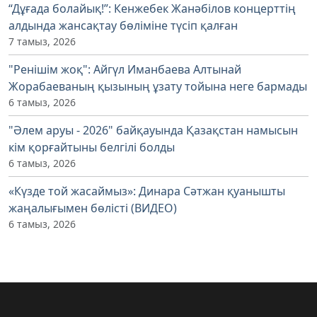
“Дұғада болайық!”: Кенжебек Жанәбілов концерттің
алдында жансақтау бөліміне түсіп қалған
7 тамыз, 2026
"Ренішім жоқ": Айгүл Иманбаева Алтынай
Жорабаеваның қызының ұзату тойына неге бармады
6 тамыз, 2026
"Әлем аруы - 2026" байқауында Қазақстан намысын
кім қорғайтыны белгілі болды
6 тамыз, 2026
«Күзде той жасаймыз»: Динара Сәтжан қуанышты
жаңалығымен бөлісті (ВИДЕО)
6 тамыз, 2026