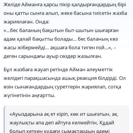
Желіде Айманға қарсы пікір қалдырғандардың бірі
оны қатты сынға алып, жеке басына тиісетін жазба
жариялаған. Онда:
«…бес баланың бақытын быт-шытын шығарған
адам қалай бақытты болады… бес баланың көз
жасы жібермейді… ақшаға бола тиген ғой…», –
деген сарындағы ауыр сөздер жазылған.
Бұл жазбаға жауап ретінде Айман әлеуметтік
желідегі парақшасында ашық реакция білдірді. Ол
өзін сынағандардың суреттерін жариялап, сотқа
жүгінетінін аңғартты.
«Ауыздарына ақ ет кіріп, көк ит шығатын, ақ
жаулықты апа деп айтуға келмейтін, Құдай
болып кеткен құдағи сымақтардың әдемі