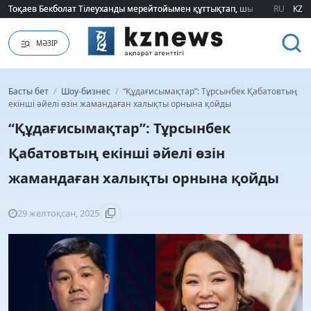
Тоқаев Бекболат Тілеуханды мерейтойымен құттықтап, шығармашылық т
Тоқаев Бекболат Тілеуханды мерейтойымен құттықтап, шығармашылық т
RU
KZ
МӘЗІР
Басты бет
/
Шоу-бизнес
/
“Құдағисымақтар”: Тұрсынбек Қабатовтың
екінші әйелі өзін жамандаған халықты орнына қойды
“Құдағисымақтар”: Тұрсынбек
Қабатовтың екінші әйелі өзін
жамандаған халықты орнына қойды
29 желтоқсан, 2025