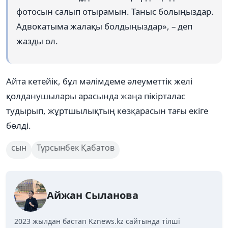
фотосын салып отырамын. Таныс болыңыздар.
Адвокатыма жалақы болдыңыздар», – деп
жазды ол.
Айта кетейік, бұл мәлімдеме әлеуметтік желі
қолданушылары арасында жаңа пікірталас
тудырып, жұртшылықтың көзқарасын тағы екіге
бөлді.
сын
Тұрсынбек Қабатов
Айжан Сыланова
2023 жылдан бастап Kznews.kz сайтында тілші