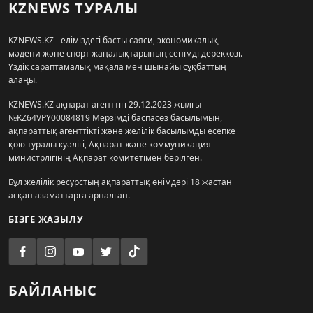
KZNEWS ТУРАЛЫ
KZNEWS.KZ - еліміздегі басты саяси, экономикалық,
мәдени және спорт жаңалықтарының сенімді дереккөзі.
Үздік сараптамалық мақала мен шынайы сұқбаттың
алаңы.
KZNEWS.KZ ақпарат агенттігі 29.12.2023 жылғы
№KZ64VPY00084819 Мерзімді баспасөз басылымын,
ақпараттық агенттікті және желілік басылымды есепке
қою туралы куәлігі, Ақпарат және коммуникация
министрлігінің Ақпарат комитетімен берілген.
Бұл желілік ресурстың ақпараттық өнімдері 18 жастан
асқан азаматтарға арналған.
БІЗГЕ ЖАЗЫЛУ
БАЙЛАНЫС