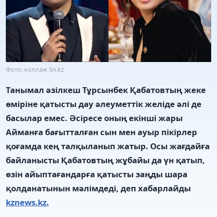
Фото: коллаж Sn.kz
Танымал әзілкеш Тұрсынбек Қабатовтың жеке
өміріне қатысты дау әлеуметтік желіде әлі де
басылар емес. Әсіресе оның екінші жары
Айманға бағытталған сын мен ауыр пікірлер
қоғамда кең талқыланып жатыр. Осы жағдайға
байланысты Қабатовтың жұбайы да үн қатып,
өзін айыптағандарға қатысты заңды шара
қолданатынын мәлімдеді, деп хабарлайды
kznews.kz.