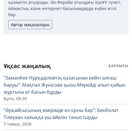
қызметін атқарады. Әл-Фараби атындағы ҚазҰУ түлегі.
Аймақтық және интернет-басылымдарда еңбек өтілі
бар.
Автор мақалалары
Ұқсас жаңалық
БАРЛЫҒЫ
“Заманбек Нұрқаділовтің қазасынан кейін алғаш
баруы”: Мақпал Жүнісова қызы Мерейді алып қайын
жұртына ат басын бұрды
Бүгін, 09:39
“Әрқайсысының өмірімде өз орны бар”: Бекболат
Тілеухан халыққа үш әйелін таныстырды
7 тамыз, 2026