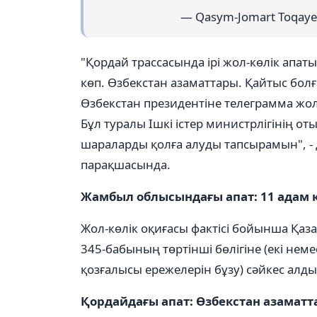
— Qasym-Jomart Toqaye
"Қордай трассасында ірі жол-көлік апат
көп. Өзбекстан азаматтары. Қайтыс бо
Өзбекстан президентіне телеграмма жол
Бұл туралы Ішкі істер министрлігінің 
шараларды қолға алуды тапсырамын", - 
парақшасында.
Жамбыл облысындағы апат: 11 адам 
Жол-көлік оқиғасы фактісі бойынша Қа
345-бабының төртінші бөлігіне (екі нем
қозғалысы ережелерін бұзу) сәйкес алды
Қордайдағы апат: Өзбекстан азамат