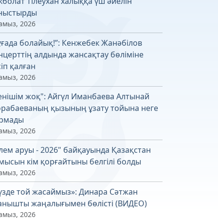
кболат Тілеухан халыққа үш әйелін
ныстырды
амыз, 2026
ұғада болайық!”: Кенжебек Жанәбілов
нцерттің алдында жансақтау бөліміне
сіп қалған
амыз, 2026
енішім жоқ": Айгүл Иманбаева Алтынай
рабаеваның қызының ұзату тойына неге
рмады
амыз, 2026
лем аруы - 2026" байқауында Қазақстан
мысын кім қорғайтыны белгілі болды
амыз, 2026
үзде той жасаймыз»: Динара Сәтжан
анышты жаңалығымен бөлісті (ВИДЕО)
амыз, 2026