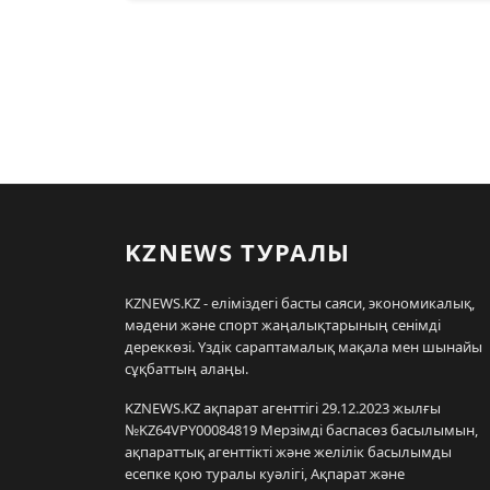
KZNEWS ТУРАЛЫ
KZNEWS.KZ - еліміздегі басты саяси, экономикалық,
мәдени және спорт жаңалықтарының сенімді
дереккөзі. Үздік сараптамалық мақала мен шынайы
сұқбаттың алаңы.
KZNEWS.KZ ақпарат агенттігі 29.12.2023 жылғы
№KZ64VPY00084819 Мерзімді баспасөз басылымын,
ақпараттық агенттікті және желілік басылымды
есепке қою туралы куәлігі, Ақпарат және