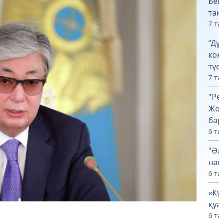
Бе
та
7 т
“Д
ко
тү
7 т
"Р
Жо
ба
6 т
"Ә
на
6 т
«К
қу
6 т