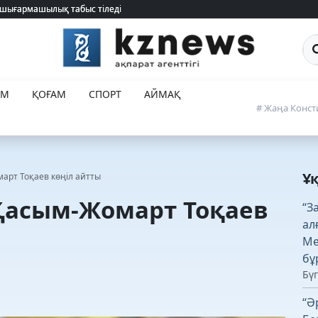
 шығармашылық табыс тіледі
 шығармашылық табыс тіледі
Са
ЕМ
ҚОҒАМ
СПОРТ
АЙМАҚ
# Жаңа Конст
Ұ
арт Тоқаев көңіл айтты
Қасым-Жомарт Тоқаев
“З
ал
Ме
бұ
Бүг
“Ә