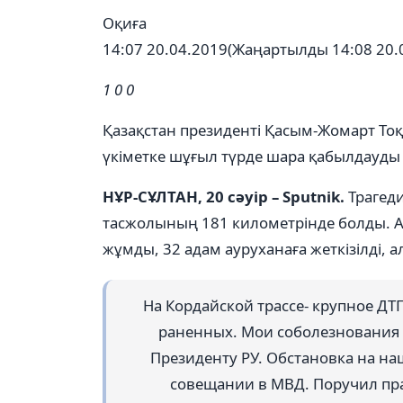
Оқиға
14:07 20.04.2019
(Жаңартылды 14:08 20.
1
0
0
Қазақстан президенті Қасым-Жомарт То
үкіметке шұғыл түрде шара қабылдауды
НҰР-СҰЛТАН, 20 сәуір – Sputnik.
Трагеди
тасжолының 181 километрінде болды. Ап
жұмды, 32 адам ауруханаға жеткізілді,
На Кордайской трассе- крупное ДТП
раненных. Мои соболезнования 
Президенту РУ. Обстановка на на
совещании в МВД. Поручил пр