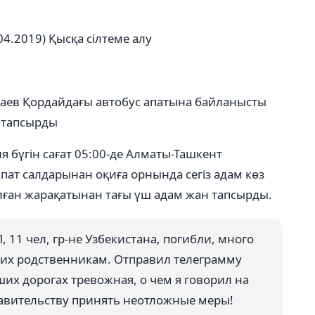
04.2019)
Қысқа сілтеме алу
қаев Қордайдағы автобус апатына байланысты
 тапсырды
я бүгін сағат 05:00-де Алматы-Ташкент
ат салдарынан оқиға орнында сегіз адам көз
 алған жарақатынан тағы үш адам жан тапсырды.
, 11 чел, гр-не Узбекистана, погибли, много
их родственникам. Отправил телеграмму
ших дорогах тревожная, о чем я говорил на
авительству принять неотложные меры!