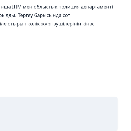
ынша ІІІМ мен облыстық полиция департаменті
рылды. Тергеу барысында сот
 отырып көлік жүргізушілерінің кінәсі