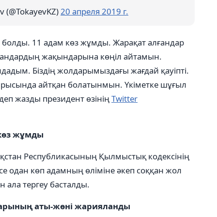
v (@TokayevKZ)
20 апреля 2019 г.
ы болды. 11 адам көз жұмды. Жарақат алғандар
лғандардың жақындарына көңіл айтамын.
дадым. Біздің жолдарымыздағы жағдай қауіпті.
отырысында айтқан болатынмын. Үкіметке шұғыл
деп жазды президент өзінің
Twitter
көз жұмды
зақстан Республикасының Қылмыстық кодексінің
есе одан көп адамның өліміне әкеп соққан жол
н ала тергеу басталды.
тарының аты-жөні жарияланды