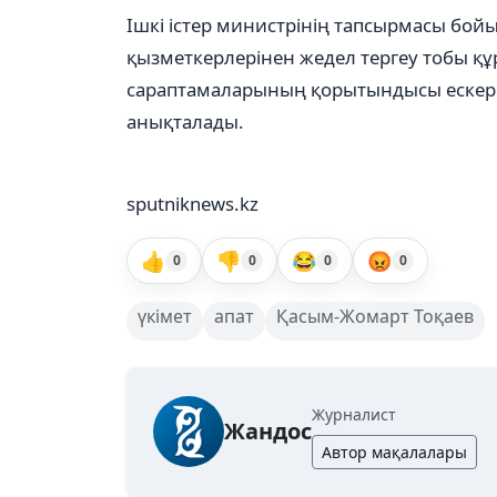
Ішкі істер министрінің тапсырмасы бой
қызметкерлерінен жедел тергеу тобы құ
сараптамаларының қорытындысы ескеріле
анықталады.
sputniknews.kz
👍
👎
😂
😡
0
0
0
0
үкімет
апат
Қасым-Жомарт Тоқаев
Журналист
Жандос
Автор мақалалары