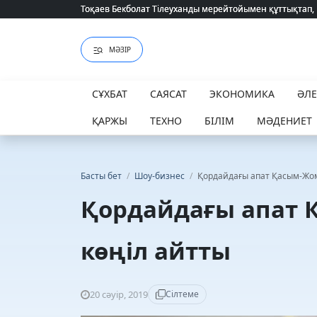
Тоқаев Бекболат Тілеуханды мерейтойымен құттықтап,
Тоқаев Бекболат Тілеуханды мерейтойымен құттықтап,
МӘЗІР
СҰХБАТ
САЯСАТ
ЭКОНОМИКА
ӘЛ
ҚАРЖЫ
ТЕХНО
БІЛІМ
МӘДЕНИЕТ
Басты бет
/
Шоу-бизнес
/
Қордайдағы апат Қасым-Жом
Қордайдағы апат 
көңіл айтты
20 сәуір, 2019
Сілтеме