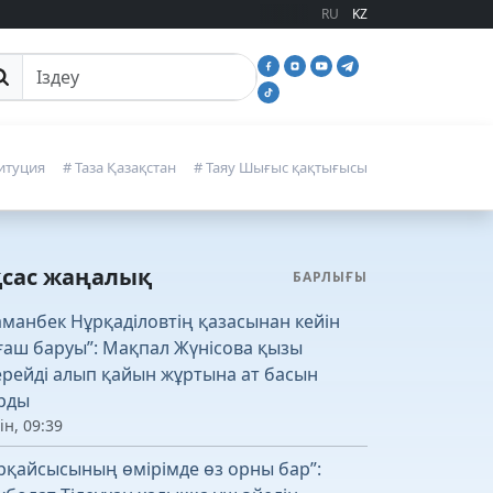
RU
KZ
йттан іздеу
итуция
# Таза Қазақстан
# Таяу Шығыс қақтығысы
қсас жаңалық
БАРЛЫҒЫ
аманбек Нұрқаділовтің қазасынан кейін
ғаш баруы”: Мақпал Жүнісова қызы
рейді алып қайын жұртына ат басын
рды
ін, 09:39
рқайсысының өмірімде өз орны бар”: