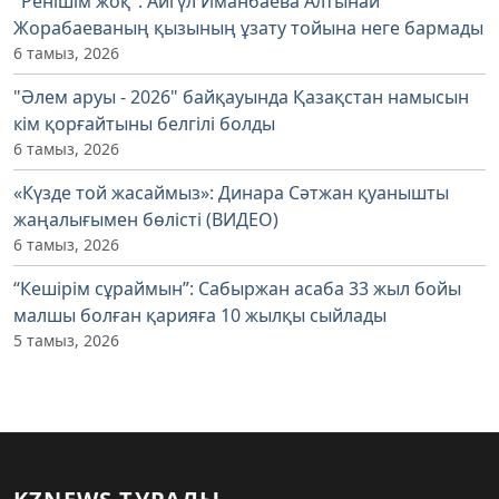
"Ренішім жоқ": Айгүл Иманбаева Алтынай
Жорабаеваның қызының ұзату тойына неге бармады
6 тамыз, 2026
"Әлем аруы - 2026" байқауында Қазақстан намысын
кім қорғайтыны белгілі болды
6 тамыз, 2026
«Күзде той жасаймыз»: Динара Сәтжан қуанышты
жаңалығымен бөлісті (ВИДЕО)
6 тамыз, 2026
“Кешірім сұраймын”: Сабыржан асаба 33 жыл бойы
малшы болған қарияға 10 жылқы сыйлады
5 тамыз, 2026