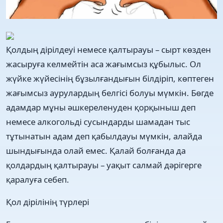
Қолдың дірілдеуі немесе қалтырауы – сырт көзден
жасыруға келмейтін аса жағымсыз құбылыс. Ол
жүйке жүйесінің бұзылғандығын білдіріп, көптеген
жағымсыз аурулардың белгісі болуы мүмкін. Бөгде
адамдар мұны әшкереленуден қорқыныш деп
немесе алкогольді сусындарды шамадан тыс
тұтынатын адам деп қабылдауы мүмкін, алайда
шындығында олай емес. Қалай болғанда да
қолдардың қалтырауы – уақыт салмай дәрігерге
қаралуға себеп.
Қол дірілінің түрлері