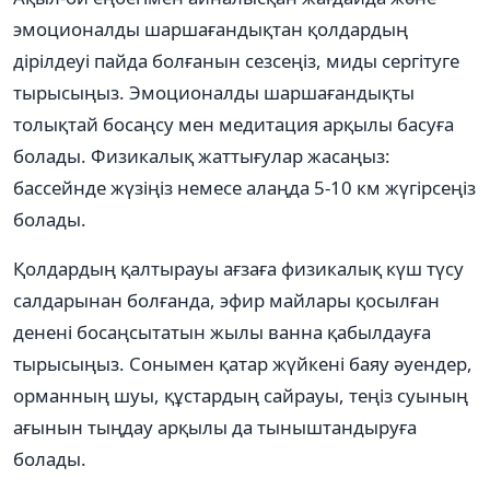
эмоционалды шаршағандықтан қолдардың
дірілдеуі пайда болғанын сезсеңіз, миды сергітуге
тырысыңыз. Эмоционалды шаршағандықты
толықтай босаңсу мен медитация арқылы басуға
болады. Физикалық жаттығулар жасаңыз:
бассейнде жүзіңіз немесе алаңда 5-10 км жүгірсеңіз
болады.
Қолдардың қалтырауы ағзаға физикалық күш түсу
салдарынан болғанда, эфир майлары қосылған
денені босаңсытатын жылы ванна қабылдауға
тырысыңыз. Сонымен қатар жүйкені баяу әуендер,
орманның шуы, құстардың сайрауы, теңіз суының
ағынын тыңдау арқылы да тыныштандыруға
болады.