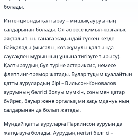
болады.
Интенционды қалтырау – мишық ауруының
салдарынан болады. Ол әсіресе қимыл-қозғалыс
аяқталып, нысанаға жақындай түскен кезде
байқалады (мысалы, көз жұмулы қалпында
саусақпен мұрынның ұшына тигізуге тырысу).
Қалтыраудың бұл түріне астериксис, немесе
флеппинг-тремор жатады. Бұлар тұқым қуалайтын
қатты аурулардың бірі – Вильсон-Коновалов
ауруының белгісі болуы мүмкін, сонымен қатар
бүйрек, бауыр және орталық ми зақымдануының
салдарынан да болып жатады.
Мұндай қатты ауруларға Паркинсон ауруын да
жатқызуға болады. Аурудың негізгі белгісі –