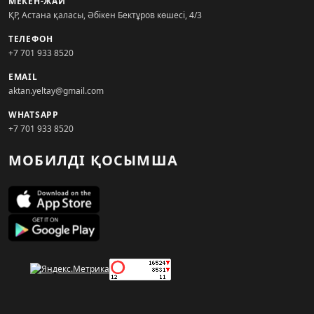
МЕКЕН-ЖАЙ
ҚР, Астана қаласы, Әбікен Бектұров көшесі, 4/3
ТЕЛЕФОН
+7 701 933 8520
EMAIL
aktan.yeltay@gmail.com
WHATSAPP
+7 701 933 8520
МОБИЛДІ ҚОСЫМША