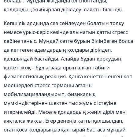
болады. Мұндай жағдайда ол спонтанды,
қолдардың жыбырлап дірілдеуі сияқты білінеді.
Көпшілік алдында сөз сөйлеуден болатын толқу
немесе ұрыс-керіс кезінде алынатын қатты стресс
көбіне таныс. Мұндай сәтте бұрын білінбеген болса
да көптеген адамдардың қолдары дірілдеп,
қалшылдай бастайды. Алайда бұдан қорқудың
қажеті жоқ – бұл ағзада орын алған табиғи
физиологиялық реакция. Қанға кенеттен енген көп
мөлшердегі стресс гормоны ағзаны
мобилизацияландырып, физикалық
мүмкіндіктерінен шектен тыс жұмыс істеуіне
итермелейді. Мәселе қолдардың жеңіл дірілімен
аяқталса жақсы. Егер денеңіз қатты қалшылдап,
оған қоса қолдарыңыз қалтырай бастаса мұндай