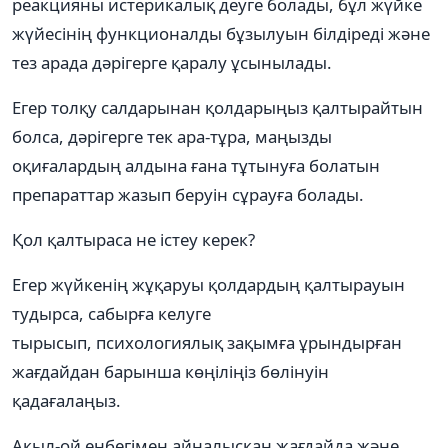
реакцияны истерикалық деуге болады, бұл жүйке
жүйесінің функционалды бұзылуын білдіреді және
тез арада дәрігерге қаралу ұсынылады.
Егер толқу салдарынан қолдарыңыз қалтырайтын
болса, дәрігерге тек ара-тұра, маңызды
оқиғалардың алдына ғана тұтынуға болатын
препараттар жазып беруін сұрауға болады.
Қол қалтыраса не істеу керек?
Егер жүйкенің жұқаруы қолдардың қалтырауын
тудырса, сабырға келуге
тырысып, психологиялық зақымға ұрындырған
жағдайдан барынша көңіліңіз бөлінуін
қадағалаңыз.
Ақыл-ой еңбегімен айналысқан жағдайда және