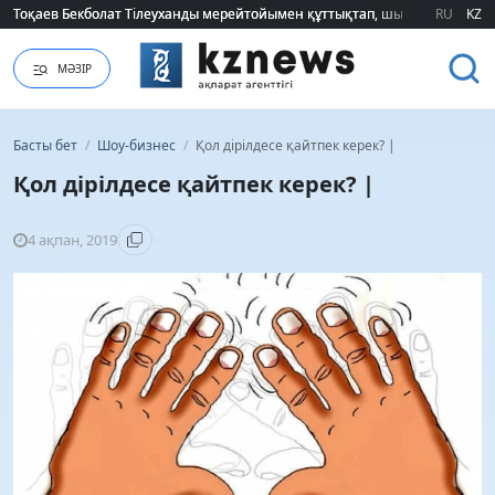
Тоқаев Бекболат Тілеуханды мерейтойымен құттықтап, шығармашылық т
Тоқаев Бекболат Тілеуханды мерейтойымен құттықтап, шығармашылық т
RU
KZ
МӘЗІР
Басты бет
/
Шоу-бизнес
/
Қол дірілдесе қайтпек керек? |
Қол дірілдесе қайтпек керек? |
4 ақпан, 2019