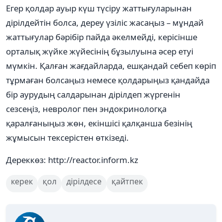
Егер қолдар ауыр күш түсіру жаттығуларынан
дірілдейтін болса, дереу үзіліс жасаңыз – мұндай
жаттығулар бәрібір пайда әкелмейді, керісінше
орталық жүйке жүйесінің бұзылуына әсер етуі
мүмкін. Қалған жағдайларда, ешқандай себеп көріп
тұрмаған болсаңыз немесе қолдарыңыз қандайда
бір аурудың салдарынан дірілдеп жүргенін
сезсеңіз, невролог пен эндокринологқа
қаралғаныңыз жөн, екіншісі қалқанша безінің
жұмысын тексерістен өткізеді.
Дереккөз: http://reactor.inform.kz
керек
қол
дірілдесе
қайтпек