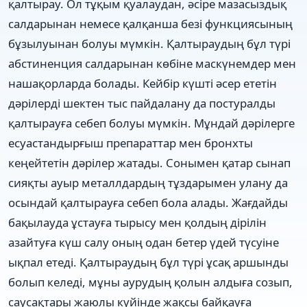
қалтырау. Ол тұқым қуалаудан, әсіре мазасыздық
салдарынан немесе қалқанша безі функциясының
бұзылуынан болуы мүмкін. Қалтыраудың бұл түрі
абстиненция салдарынан көбіне маскүнемдер мен
нашақорларда болады. Кейбір күшті әсер ететін
дәрілерді шектен тыс пайдалану да постуралды
қалтырауға себеп болуы мүмкін. Мұндай дәрілерге
есуастандырғыш препараттар мен бронхты
кеңейтетін дәрілер жатады. Сонымен қатар сынап
сияқты ауыр металлдардың тұздарымен улану да
осындай қалтырауға себеп бола алады. Жағдайды
бақылауда ұстауға тырысу мен қолдың дірілін
азайтуға күш салу оның одан бетер үдей түсуіне
ықпал етеді. Қалтыраудың бұл түрі ұсақ аршынды
болып келеді, мұны аурудың қолын алдыға созып,
саусақтары жаюлы күйінде жақсы байқауға