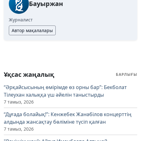
Бауыржан
Журналист
Автор мақалалары
Ұқсас жаңалық
БАРЛЫҒЫ
“Әрқайсысының өмірімде өз орны бар”: Бекболат
Тілеухан халыққа үш әйелін таныстырды
7 тамыз, 2026
“Дұғада болайық!”: Кенжебек Жанәбілов концерттің
алдында жансақтау бөліміне түсіп қалған
7 тамыз, 2026