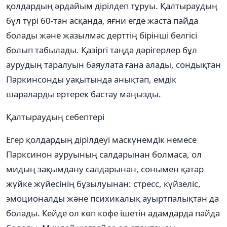
қолдардың әрдайым дірілдеп тұруы. Қалтыраудың
бұл түрі 60-тан асқанда, яғни егде жаста пайда
болады және жазылмас дерттің бірінші белгісі
болып табылады. Қазіргі таңда дәрігерлер бұл
аурудың таралуын баяулата ғана алады, сондықтан
Паркинсонды уақытында анықтап, емдік
шараларды ертерек бастау маңызды.
Қалтыраудың себептері
Егер қолдардың дірілдеуі маскүнемдік немесе
Парксинон ауруының салдарынан болмаса, ол
мидың зақымдану салдарынан, сонымен қатар
жүйке жүйесінің бұзылуынан: стресс, күйзеліс,
эмоционалды және психикалық ауыртпалықтан да
болады. Кейде ол көп кофе ішетін адамдарда пайда