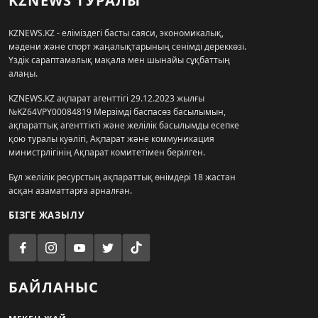
KZNEWS ТУРАЛЫ
KZNEWS.KZ - еліміздегі басты саяси, экономикалық,
мәдени және спорт жаңалықтарының сенімді дереккөзі.
Үздік сараптамалық мақала мен шынайы сұқбаттың
алаңы.
KZNEWS.KZ ақпарат агенттігі 29.12.2023 жылғы
№KZ64VPY00084819 Мерзімді баспасөз басылымын,
ақпараттық агенттікті және желілік басылымды есепке
қою туралы куәлігі, Ақпарат және коммуникация
министрлігінің Ақпарат комитетімен берілген.
Бұл желілік ресурстың ақпараттық өнімдері 18 жастан
асқан азаматтарға арналған.
БІЗГЕ ЖАЗЫЛУ
БАЙЛАНЫС