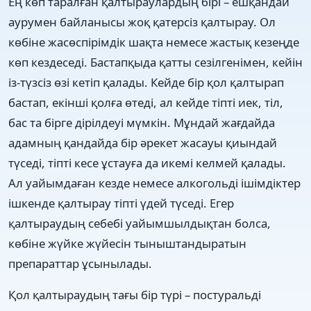
Ең көп таралған қалтыраулардың бірі – ешқандай
аурумен байланысы жоқ қатерсіз қалтырау. Ол
көбіне жасөспірімдік шақта немесе жастық кезеңде
көп кездеседі. Бастапқыда қатты сезілгенімен, кейін
із-түзсіз өзі кетіп қалады. Кейде бір қол қалтырап
бастап, екінші қолға өтеді, ал кейде тіпті иек, тіл,
бас та бірге дірілдеуі мүмкін. Мұндай жағдайда
адамның қандайда бір әрекет жасауы қиындай
түседі, тіпті кесе ұстауға да икемі келмей қалады.
Ал уайымдаған кезде немесе алкогольді ішімдіктер
ішкенде қалтырау тіпті үдей түседі. Егер
қалтыраудың себебі уайымшылдықтан болса,
көбіне жүйке жүйесін тыныштандыратын
препараттар ұсынылады.
Қол қалтыраудың тағы бір түрі – постуральді