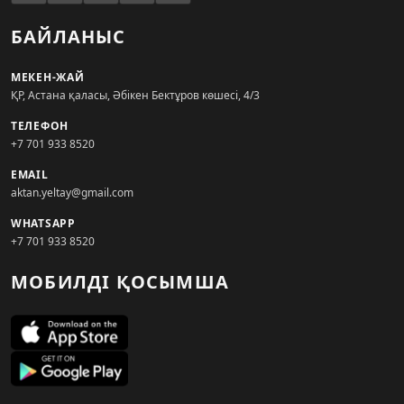
БАЙЛАНЫС
МЕКЕН-ЖАЙ
ҚР, Астана қаласы, Әбікен Бектұров көшесі, 4/3
ТЕЛЕФОН
+7 701 933 8520
EMAIL
aktan.yeltay@gmail.com
WHATSAPP
+7 701 933 8520
МОБИЛДІ ҚОСЫМША