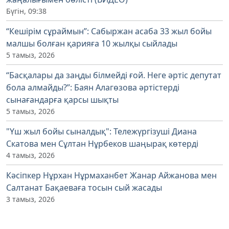
Бүгін, 09:38
“Кешірім сұраймын”: Сабыржан асаба 33 жыл бойы
малшы болған қарияға 10 жылқы сыйлады
5 тамыз, 2026
“Басқалары да заңды білмейді ғой. Неге әртіс депутат
бола алмайды?”: Баян Алагөзова әртістерді
сынағандарға қарсы шықты
5 тамыз, 2026
"Үш жыл бойы сыналдық": Тележүргізуші Диана
Скатова мен Сұлтан Нұрбеков шаңырақ көтерді
4 тамыз, 2026
Кәсіпкер Нұрхан Нұрмаханбет Жанар Айжанова мен
Салтанат Бақаеваға тосын сый жасады
3 тамыз, 2026