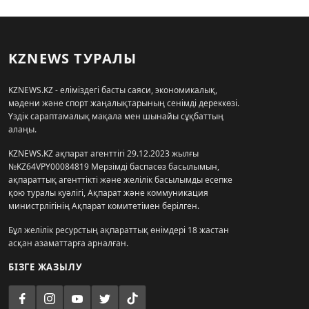
KZNEWS ТУРАЛЫ
KZNEWS.KZ - еліміздегі басты саяси, экономикалық,
мәдени және спорт жаңалықтарының сенімді дереккөзі.
Үздік сараптамалық мақала мен шынайы сұқбаттың
алаңы.
KZNEWS.KZ ақпарат агенттігі 29.12.2023 жылғы
№KZ64VPY00084819 Мерзімді баспасөз басылымын,
ақпараттық агенттікті және желілік басылымды есепке
қою туралы куәлігі, Ақпарат және коммуникация
министрлігінің Ақпарат комитетімен берілген.
Бұл желілік ресурстың ақпараттық өнімдері 18 жастан
асқан азаматтарға арналған.
БІЗГЕ ЖАЗЫЛУ