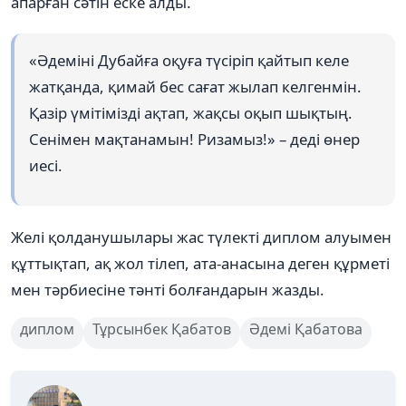
апарған сәтін еске алды.
«Әдеміні Дубайға оқуға түсіріп қайтып келе
жатқанда, қимай бес сағат жылап келгенмін.
Қазір үмітімізді ақтап, жақсы оқып шықтың.
Сенімен мақтанамын! Ризамыз!» – деді өнер
иесі.
Желі қолданушылары жас түлекті диплом алуымен
құттықтап, ақ жол тілеп, ата-анасына деген құрметі
мен тәрбиесіне тәнті болғандарын жазды.
диплом
Тұрсынбек Қабатов
Әдемі Қабатова