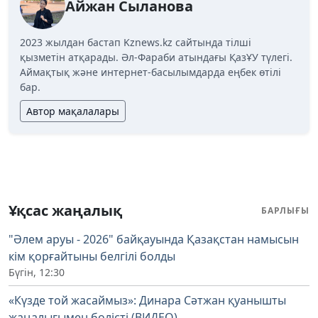
Айжан Сыланова
2023 жылдан бастап Kznews.kz сайтында тілші
қызметін атқарады. Әл-Фараби атындағы ҚазҰУ түлегі.
Аймақтық және интернет-басылымдарда еңбек өтілі
бар.
Автор мақалалары
Ұқсас жаңалық
БАРЛЫҒЫ
"Әлем аруы - 2026" байқауында Қазақстан намысын
кім қорғайтыны белгілі болды
Бүгін, 12:30
«Күзде той жасаймыз»: Динара Сәтжан қуанышты
жаңалығымен бөлісті (ВИДЕО)