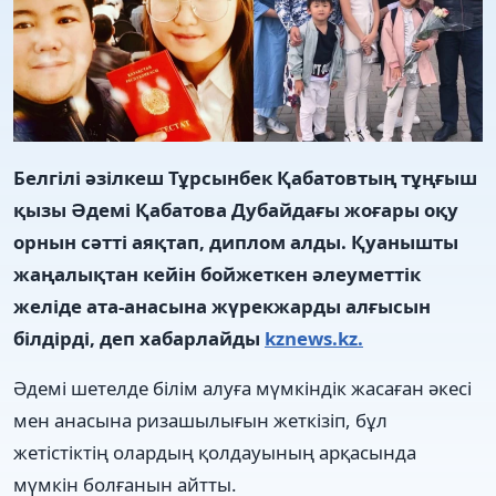
Белгілі әзілкеш Тұрсынбек Қабатовтың тұңғыш
қызы Әдемі Қабатова Дубайдағы жоғары оқу
орнын сәтті аяқтап, диплом алды. Қуанышты
жаңалықтан кейін бойжеткен әлеуметтік
желіде ата-анасына жүрекжарды алғысын
білдірді, деп хабарлайды
kznews.kz.
Әдемі шетелде білім алуға мүмкіндік жасаған әкесі
мен анасына ризашылығын жеткізіп, бұл
жетістіктің олардың қолдауының арқасында
мүмкін болғанын айтты.