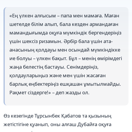
«Ең үлкен алғысым – папа мен мамаға. Маған
шетелде білім алып, бала кезден армандаған
мамандығымда оқуға мүмкіндік бергендеріңіз
үшін шексіз ризамын. Әрбір бала үшін ата-
анасының қолдауы мен осындай мүмкіндікке
ие болуы – үлкен бақыт. Бұл – менің өмірімдегі
жаңа белестің бастауы. Сенімдеріңіз,
қолдауларыңыз және мен үшін жасаған
барлық еңбектеріңіз ешқашан ұмытылмайды.
Рақмет сіздерге!» – деп жазды ол.
Өз кезегінде Тұрсынбек Қабатов та қызының
жетістігіне қуанып, оны алғаш Дубайға оқуға