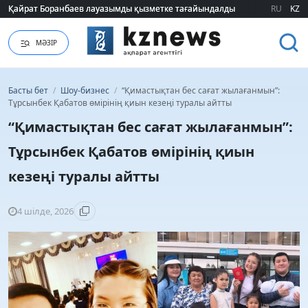
Қайрат Боранбаев лауазымды қызметке тағайындалды
Қайрат Боранбаев лауазымды қызметке тағайындалды
RU
KZ
МӘЗІР
Басты бет
/
Шоу-бизнес
/
“Қимастықтан бес сағат жылағанмын”:
Тұрсынбек Қабатов өмірінің қиын кезеңі туралы айтты
“Қимастықтан бес сағат жылағанмын”:
Тұрсынбек Қабатов өмірінің қиын
кезеңі туралы айтты
4 шілде, 2026