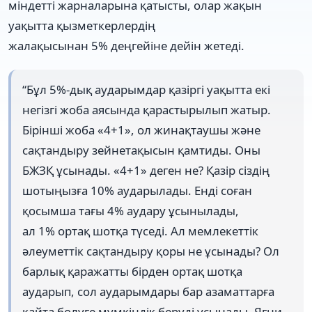
міндетті жарналарына қатысты, олар жақын
уақытта қызметкерлердің
жалақысынан 5% деңгейіне дейін жетеді.
“Бұл 5%-дық аударымдар қазіргі уақытта екі
негізгі жоба аясында қарастырылып жатыр.
Бірінші жоба «4+1», ол жинақтаушы және
сақтандыру зейнетақысын қамтиды. Оны
БЖЗҚ ұсынады. «4+1» деген не? Қазір сіздің
шотыңызға 10% аударылады. Енді соған
қосымша тағы 4% аудару ұсынылады,
ал 1% ортақ шотқа түседі. Ал мемлекеттік
әлеуметтік сақтандыру қоры не ұсынады? Ол
барлық қаражатты бірден ортақ шотқа
аударып, сол аударымдары бар азаматтарға
қайта бөлуге мүмкіндік беруді ұсынады. Яғни,