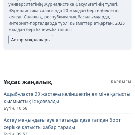
университетінің Журналистика факультетінің түлегі.
Журналистика саласында 20 жылдан бері еңбек етіп
келеді. Салалық, республикалық басылымдарда,
интернет-порталдарда түрлі қызметтер атқарған. 2025
жылдан бері kznews.kz тілшісі
Автор мақалалары
Ұқсас жаңалық
БАРЛЫҒЫ
Ащыбұлақта 29 жастағы келіншектің өліміне қатысты
қылмыстық іс қозғалды
Бүгін, 10:58
Ақтау маңындағы әуе апатында қаза тапқан борт
серікке қатысты хабар тарады
Бүгін, 09:53