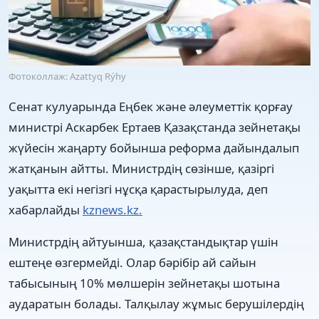
Фотоколлаж: Azattyq Rýhy
Сенат кулуарында Еңбек және әлеуметтік қорғау
министрі Аскарбек Ертаев Қазақстанда зейнетақы
жүйесін жаңарту бойынша реформа дайындалып
жатқанын айтты. Министрдің сөзінше, қазіргі
уақытта екі негізгі нұсқа қарастырылуда, деп
хабарлайды
kznews.kz.
Министрдің айтуынша, қазақстандықтар үшін
ештеңе өзгермейді. Олар бәрібір ай сайын
табысының 10% мөлшерін зейнетақы шотына
аударатын болады. Талқылау жұмыс берушілердің