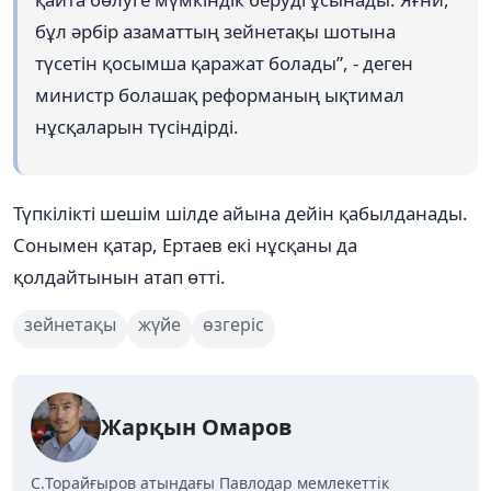
бұл әрбір азаматтың зейнетақы шотына
түсетін қосымша қаражат болады”, - деген
министр болашақ реформаның ықтимал
нұсқаларын түсіндірді.
Түпкілікті шешім шілде айына дейін қабылданады.
Сонымен қатар, Ертаев екі нұсқаны да
қолдайтынын атап өтті.
зейнетақы
жүйе
өзгеріс
Жарқын Омаров
C.Торайғыров атындағы Павлодар мемлекеттік