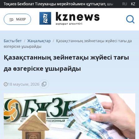
Тоқаев Бекболат Тілеуханды мерейтойымен құттықтап, шығармашылық т
Тоқаев Бекболат Тілеуханды мерейтойымен құттықтап, шығармашылық т
RU
KZ
МӘЗІР
Басты бет
/
Жаңалықтар
/
Қазақстанның зейнетақы жүйесі тағы да
өзгеріске ұшырайды
Қазақстанның зейнетақы жүйесі тағы
да өзгеріске ұшырайды
18 маусым, 2026