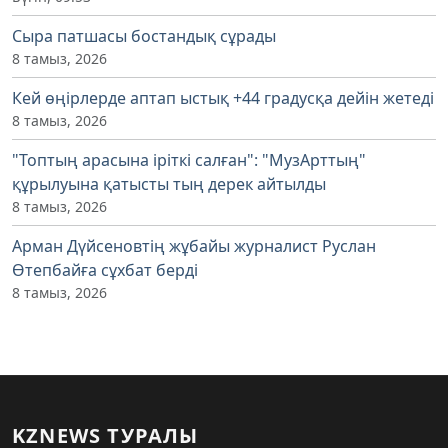
Сыра патшасы бостандық сұрады
8 тамыз, 2026
Кей өңірлерде аптап ыстық +44 градусқа дейін жетеді
8 тамыз, 2026
"Топтың арасына іріткі салған": "МузАрттың"
құрылуына қатысты тың дерек айтылды
8 тамыз, 2026
Арман Дүйсеновтің жұбайы журналист Руслан
Өтепбайға сұхбат берді
8 тамыз, 2026
KZNEWS ТУРАЛЫ