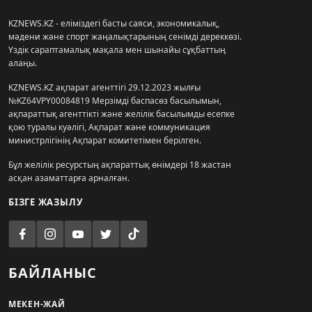
KZNEWS.KZ - еліміздегі басты саяси, экономикалық,
мәдени және спорт жаңалықтарының сенімді дереккөзі.
Үздік сараптамалық мақала мен шынайы сұқбаттың
алаңы.
KZNEWS.KZ ақпарат агенттігі 29.12.2023 жылғы
№KZ64VPY00084819 Мерзімді баспасөз басылымын,
ақпараттық агенттікті және желілік басылымды есепке
қою туралы куәлігі, Ақпарат және коммуникация
министрлігінің Ақпарат комитетімен берілген.
Бұл желілік ресурстың ақпараттық өнімдері 18 жастан
асқан азаматтарға арналған.
БІЗГЕ ЖАЗЫЛУ
БАЙЛАНЫС
МЕКЕН-ЖАЙ