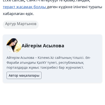
теракт жасамақ болды
деген күдікке ілінгені туралы
хабарлаған едік.
Артур Мартынов
Айгерім Асылова
Айгерім Асылова – Kznews.kz сайтының тілшісі. Әл-
Фараби атындағы ҚазҰУ түлегі, республикалық
порталдарда жұмыс тәжірибесі бар журналист.
Автор мақалалары