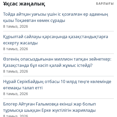
Ұқсас жаңалық
БАРЛЫҒЫ
Тойда айтқан уағызы үшін іс қозғалған ер адамның
қызы Тоқаевтан көмек сұрады
8 тамыз, 2026
Құрылтай сайлауы қарсаңында қазақстандықтарға
ескерту жасалды
8 тамыз, 2026
Өзгенің опасыздығынан миллион тапқан зейнеткер:
Қазақстанда бұл кәсіп қалай жұмыс істейді?
8 тамыз, 2026
Нұрай Серікбайдың отбасы 10 млрд теңге көлемінде
өтемақы талап етті
8 тамыз, 2026
Блогер Айтуған Ғалымовқа екінші жар болып
тұрмысқа шыққан Ерке жүктілігін жариялады
8 тамыз, 2026