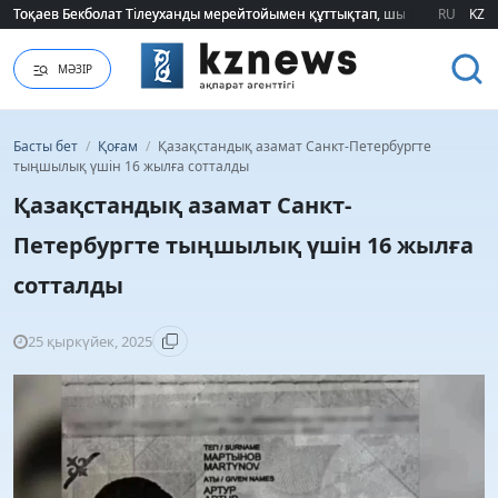
Тоқаев Бекболат Тілеуханды мерейтойымен құттықтап, шығармашылық т
Тоқаев Бекболат Тілеуханды мерейтойымен құттықтап, шығармашылық т
RU
KZ
МӘЗІР
Басты бет
/
Қоғам
/
Қазақстандық азамат Санкт-Петербургте
тыңшылық үшін 16 жылға сотталды
Қазақстандық азамат Санкт-
Петербургте тыңшылық үшін 16 жылға
сотталды
25 қыркүйек, 2025