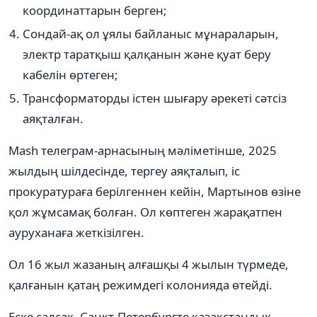
координаттарын берген;
Сондай-ақ ол ұялы байланыс мұнараларын,
электр таратқыш қалқанын және қуат беру
кабелін өртеген;
Трансформаторды істен шығару әрекеті сәтсіз
аяқталған.
Mash телеграм-арнасының мәліметінше, 2025
жылдың шілдесінде, тергеу аяқталып, іс
прокуратураға берілгеннен кейін, Мартынов өзіне
қол жұмсамақ болған. Ол көптеген жарақатпен
ауруханаға жеткізілген.
Ол 16 жыл жазаның алғашқы 4 жылын түрмеде,
қалғанын қатаң режимдегі колонияда өтейді.
Еске салсақ, Санкт-Петербургте қазақстандық