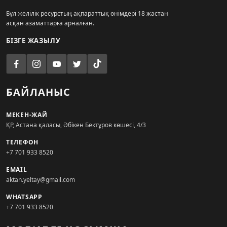
Бұл желілік ресурстың ақпараттық өнімдері 18 жастан
асқан азаматтарға арналған.
БІЗГЕ ЖАЗЫЛУ
БАЙЛАНЫС
МЕКЕН-ЖАЙ
ҚР, Астана қаласы, Әбікен Бектұров көшесі, 4/3
ТЕЛЕФОН
+7 701 933 8520
EMAIL
aktan.yeltay@gmail.com
WHATSAPP
+7 701 933 8520