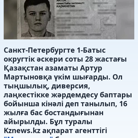
Санкт-Петербургте 1-Батыс
округтік әскери соты 28 жастағы
Қазақстан азаматы Артур
Мартыновқа үкім шығарды. Ол
тыңшылық, диверсия,
лаңкестікке жәрдемдесу баптары
бойынша кінәлі деп танылып, 16
жылға бас бостандығынан
айырылды. Бұл туралы
Kznews.kz ақпарат агенттігі