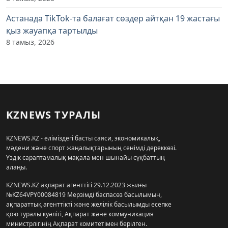
Астанада TikTok-та балағат сөздер айтқан 19 жастағы
қыз жауапқа тартылды
8 тамыз, 2026
KZNEWS ТУРАЛЫ
KZNEWS.KZ - еліміздегі басты саяси, экономикалық,
мәдени және спорт жаңалықтарының сенімді дереккөзі.
Үздік сараптамалық мақала мен шынайы сұқбаттың
алаңы.
KZNEWS.KZ ақпарат агенттігі 29.12.2023 жылғы
№KZ64VPY00084819 Мерзімді баспасөз басылымын,
ақпараттық агенттікті және желілік басылымды есепке
қою туралы куәлігі, Ақпарат және коммуникация
министрлігінің Ақпарат комитетімен берілген.