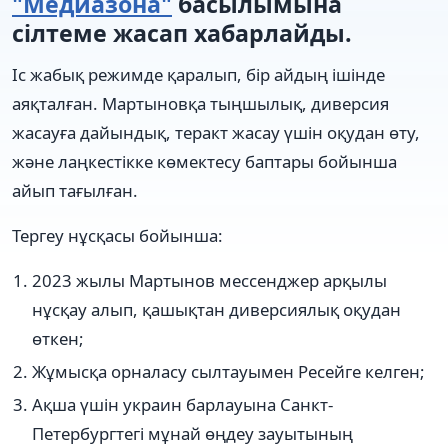
"Медиазона"
басылымына
сілтеме жасап хабарлайды.
Іс жабық режимде қаралып, бір айдың ішінде
аяқталған. Мартыновқа тыңшылық, диверсия
жасауға дайындық, теракт жасау үшін оқудан өту,
және лаңкестікке көмектесу баптары бойынша
айып тағылған.
Тергеу нұсқасы бойынша:
2023 жылы Мартынов мессенджер арқылы
нұсқау алып, қашықтан диверсиялық оқудан
өткен;
Жұмысқа орналасу сылтауымен Ресейге келген;
Ақша үшін украин барлауына Санкт-
Петербургтегі мұнай өңдеу зауытының