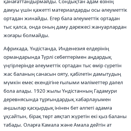
қанағаттандырмайды. Сондықтан адам өзінің
дамуы үшін қажетті материалдарды осы әлеуметтік
ортадан жинайды. Егер бала әлеуметтік ортадан
тыс қалса, онда оның даму дәрежесі жануарлардан
жоғары болмайды.
Африкада, Үндістанда, Инденезия елдерінің
ормандарында Түрлі себептерімен аңдардық
үңгірлерінде әлеуметтік ортадан тыс өмір сүретін
жас баланың санасын ояту, қабілетін дамытудың
мүмкін емес екендігіне ғылыми мәліметтер дәлел
бола алады. 1920 жылы Үндістанның Гадамури
деревнясында тұрғындардық хабарлауымен
аңшылар қасқырдық інінен бет әлпеті адамға
ұқсайтын, бірақ төрт аяқтап жүретін екі қыз баланы
табады. Оларға Камала және Амала дейтін ат