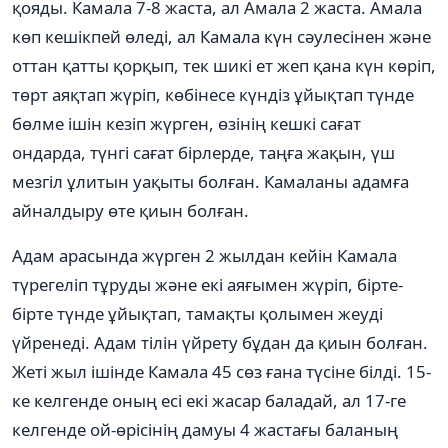
қояды. Камала 7-8 жаста, ал Амала 2 жаста. Амала
көп кешікпей өледі, ал Камала күн сәулесінен және
оттан қатты қорқып, тек шикі ет жеп қана күн көріп,
төрт аяқтап жүріп, көбінесе күндіз ұйықтап түнде
бөлме ішін кезіп жүрген, өзінің кешкі сағат
ондарда, түнгі сағат бірлерде, таңға жақын, үш
мезгіл ұлитын уақыты болған. Камаланы адамға
айналдыру өте қиын болған.
Адам арасында жүрген 2 жылдан кейін Камала
түрегеліп тұруды және екі аяғымен жүріп, бірте-
бірте түнде ұйықтап, тамақты қолымен жеуді
үйренеді. Адам тілін үйрету бұдан да қиын болған.
Жеті жыл ішінде Камала 45 сөз ғана түсіне білді. 15-
ке келгенде оның есі екі жасар баладай, ал 17-ге
келгенде ой-өрісінің дамуы 4 жастағы баланың