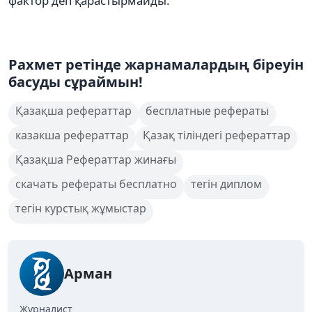
фактор деп қарастырмайды.
Рахмет ретінде жарнамалардың біреуін
басуды сұраймын!
Қазақша рефераттар
бесплатные рефераты
казакша рефераттар
Қазақ тіліндегі рефераттар
Қазақша Рефераттар жинағы
скачать рефераты бесплатно
тегін диплом
тегін курстық жұмыстар
Арман
Журналист