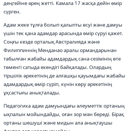
деңгейіне әрең жетті. Камала 17 жасқа дейін өмір
сүрген.
Адам жеке тұлға болып қалыпты өсуі және дамуы
үшін тек қана адамдар арасында өмір сүруі қажет.
Соңғы кезде орталық Австралияда және
Филиппиннің Менданао аралы ормандарынан
табылған жабайы адамдардық сана-сезімінің өте
төменгі сатыда екендігі байқалады. Олардың
тіршілік әрекетінің де алғашқы қауымдағы жабайы
адамдардық өмір сүріп, күнін көру әрекетінің
ұқсастығы анықталады.
Педагогика адам дамуындағы әлеуметтік ортаның
ықпалын мойындайды, оған зор мән береді. Бірақ
ортаны шешуші және мидын ала анықтаушы