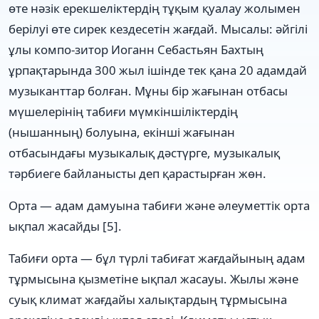
өте нәзік ерекшеліктердің тұқым қуалау жолымен
берілуі өте сирек кездесетін жағдай. Мысалы: әйгілі
ұлы компо-зитор Иоганн Себастьян Бахтың
ұрпақтарында 300 жыл ішінде тек қана 20 адамдай
музыканттар болған. Мұны бір жағынан отбасы
мүшелерінің табиғи мүмкіншіліктердің
(нышанның) болуына, екінші жағынан
отбасындағы музыкалық дәстүрге, музыкалық
тәрбиеге байланысты деп қарастырған жөн.
Орта — адам дамуына табиғи және әлеуметтік орта
ықпал жасайды [5].
Табиғи орта — бұл түрлі табиғат жағдайының адам
тұрмысына қызметіне ықпал жасауы. Жылы және
суық климат жағдайы халықтардың тұрмысына