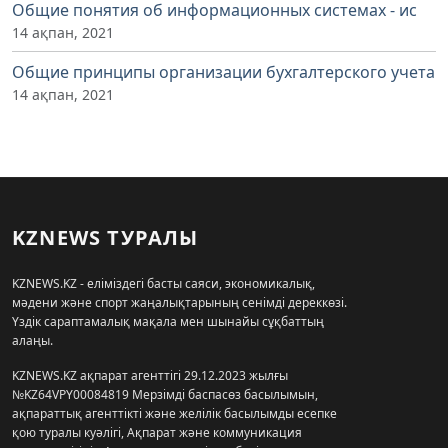
Общие понятия об информационных системах - ис
14 ақпан, 2021
Общие принципы организации бухгалтерского учета
14 ақпан, 2021
KZNEWS ТУРАЛЫ
KZNEWS.KZ - еліміздегі басты саяси, экономикалық,
мәдени және спорт жаңалықтарының сенімді дереккөзі.
Үздік сараптамалық мақала мен шынайы сұқбаттың
алаңы.
KZNEWS.KZ ақпарат агенттігі 29.12.2023 жылғы
№KZ64VPY00084819 Мерзімді баспасөз басылымын,
ақпараттық агенттікті және желілік басылымды есепке
қою туралы куәлігі, Ақпарат және коммуникация