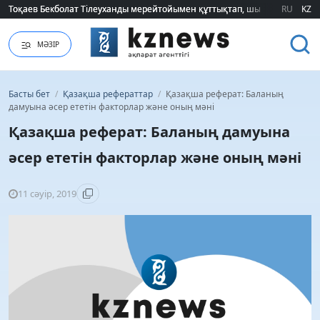
Тоқаев Бекболат Тілеуханды мерейтойымен құттықтап, шығармашылық т
Тоқаев Бекболат Тілеуханды мерейтойымен құттықтап, шығармашылық т
RU
KZ
МӘЗІР
Басты бет
/
Қазақша рефераттар
/
Қазақша реферат: Баланың
дамуына әсер ететін факторлар және оның мәні
Қазақша реферат: Баланың дамуына
әсер ететін факторлар және оның мәні
11 сәуір, 2019