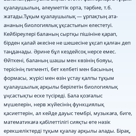
қуалаушылың, әлеуметтік орта, тәрбие, т.б.
жатады.
Тұқым қуалаушылық — ұрпақтың ата-
ананың биологиялық ұқсастығын елестетуі.
Кейбіреулері баланың сыртқы пішініне қарап,
бірден қалай әкесіне не шешесіне ұқсап қалған деп
таңданады. Әрине бұл кездейсоқ нерсе емес.
Өйткені, баланың шашы мен көзінің бояуы,
терісінің пигменті, бет келбеті мен басының
формасы, жүрісі мен өзін ұстау қалпы тұқым
қуалаушылық арқылы берілетін биологиялық
ұңсастықты еске түсіреді. Бала қозғалыс
мүшелерін, нерв жүйесінің функциялық
қасиеттерін, ал кейде дауыс тембрі, музыкаға, биге,
математикаға қабілеттілігі сияқты өте нәзік
ерекшеліктерді тұқым қуалау арқылы алады. Бірақ,