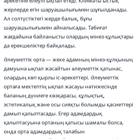
әрекетіне елеулі ықпал етеді. Климаты ыстық
жерлерде егін шаруашылығымен шұғылданады.
Ал солтүстіктегі жерде балық, бұғы
шаруашылығымен айналысады. Табиғат
жағдайына байланысты олардың мінез-құлықтары
да ерекшеліктер байқалады.
Әлеуметтік орта — жеке адамның мінез-құлқының
дамуына ықпал жасайтын әлеуметтік қатынас,
олардың көп қырлы іс-әрекеттері. Әлеуметтік
ортаға мектептің ықпал жасауы нәтижесінде
баланың дүниеге көзқарасы, құлықтық,
эстетикалық және осы сияқты болымды қасиеттері
дамып қалыптасады. Егер адамдардық
қалыптасуына ортаның қатысы шамалы болса,
онда орта адамдардық талабын