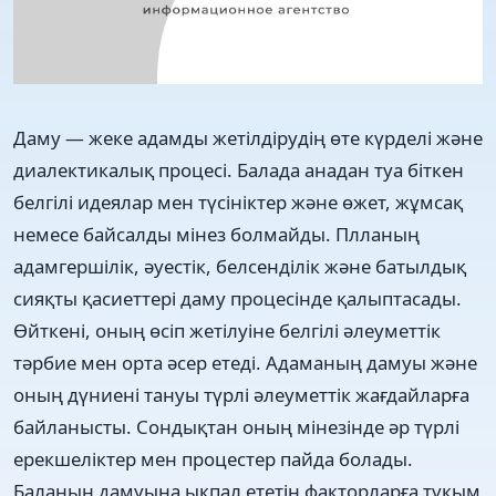
Даму — жеке адамды жетілдірудің өте күрделі және
диалектикалық процесі. Балада анадан туа біткен
белгілі идеялар мен түсініктер және өжет, жұмсақ
немесе байсалды мінез болмайды. Плланың
адамгершілік, әуестік, белсенділік және батылдық
сияқты қасиеттері даму процесінде қалыптасады.
Өйткені, оның өсіп жетілуіне белгілі әлеуметтік
тәрбие мен орта әсер етеді. Адаманың дамуы және
оның дүниені тануы түрлі әлеуметтік жағдайларға
байланысты. Сондықтан оның мінезінде әр түрлі
ерекшеліктер мен процестер пайда болады.
Баланың дамуына ықпал ететін факторларға тұқым