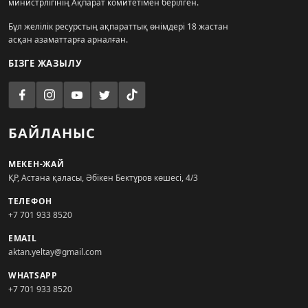
министрлігінің Ақпарат комитетімен берілген.
Бұл желілік ресурстың ақпараттық өнімдері 18 жастан
асқан азаматтарға арналған.
БІЗГЕ ЖАЗЫЛУ
БАЙЛАНЫС
МЕКЕН-ЖАЙ
ҚР, Астана қаласы, Әбікен Бектұров көшесі, 4/3
ТЕЛЕФОН
+7 701 933 8520
EMAIL
aktan.yeltay@gmail.com
WHATSAPP
+7 701 933 8520