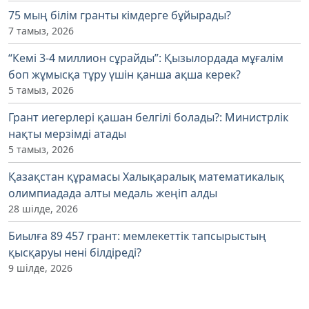
75 мың білім гранты кімдерге бұйырады?
7 тамыз, 2026
“Кемі 3-4 миллион сұрайды”: Қызылордада мұғалім
боп жұмысқа тұру үшін қанша ақша керек?
5 тамыз, 2026
Грант иегерлері қашан белгілі болады?: Министрлік
нақты мерзімді атады
5 тамыз, 2026
Қазақстан құрамасы Халықаралық математикалық
олимпиадада алты медаль жеңіп алды
28 шілде, 2026
Биылға 89 457 грант: мемлекеттік тапсырыстың
қысқаруы нені білдіреді?
9 шілде, 2026