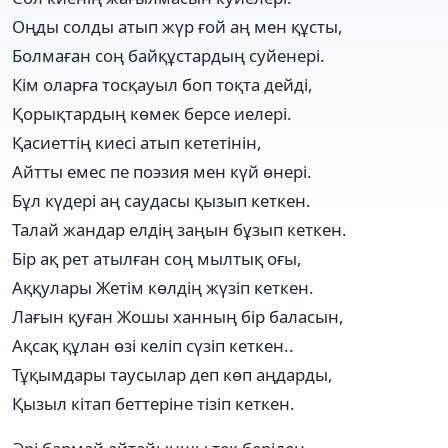
Оңды солды атып жүр ғой аң мен құсты,
Болмаған соң байқұстардың суйенері.
Кім оларға тосқауыл боп тоқта дейді,
Қорықтардың көмек берсе иелері.
Қасиеттің киесі атып кететінін,
Айтты емес пе поэзия мен күй өнері.
Бұл күдері аң саудасы қызып кеткен.
Талай жандар елдің заңын бұзып кеткен.
Бір ақ рет атылған соң мылтық оғы,
Аққулары Жетім көлдің жүзіп кеткен.
Лағын қуған Жошы ханның бір баласын,
Ақсақ құлан өзі келіп сүзіп кеткен..
Тұқымдары таусылар деп көп аңдарды,
Қызыл кітап беттеріне тізіп кеткен.