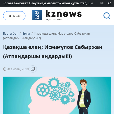
Тоқаев Бекболат Тілеуханды мерейтойымен құттықтап, шығармашылық т
Тоқаев Бекболат Тілеуханды мерейтойымен құттықтап, шығармашылық т
RU
KZ
МӘЗІР
Басты бет
/
Білім
/
Қазақша өлең: Исмағұлов Сабыржан
(Атпаңдаршы аңдарды!!!)
Қазақша өлең: Исмағұлов Сабыржан
(Атпаңдаршы аңдарды!!!)
28 ақпан, 2019