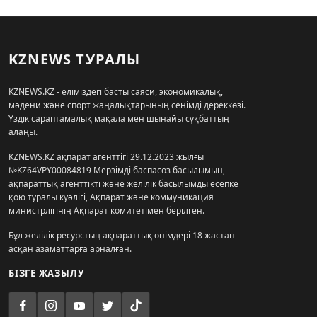
KZNEWS ТУРАЛЫ
KZNEWS.KZ - еліміздегі басты саяси, экономикалық,
мәдени және спорт жаңалықтарының сенімді дереккөзі.
Үздік сараптамалық мақала мен шынайы сұқбаттың
алаңы.
KZNEWS.KZ ақпарат агенттігі 29.12.2023 жылғы
№KZ64VPY00084819 Мерзімді баспасөз басылымын,
ақпараттық агенттікті және желілік басылымды есепке
қою туралы куәлігі, Ақпарат және коммуникация
министрлігінің Ақпарат комитетімен берілген.
Бұл желілік ресурстың ақпараттық өнімдері 18 жастан
асқан азаматтарға арналған.
БІЗГЕ ЖАЗЫЛУ