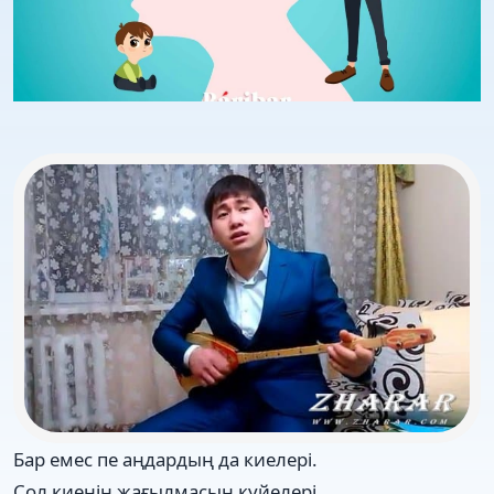
Бар емес пе аңдардың да киелері.
Сол киенің жағылмасын куйелері.