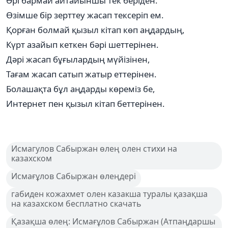
Əрі бармай айтайыншы тек беріден.
Өзімше бір зерттеу жасап тексеріп ем.
Қорған болмай қызыл кітап көп аңдардың,
Күрт азайып кеткен бəрі шеттерінен.
Дəрі жасап бұғылардың мүйізінен,
Тағам жасап сатып жатыр еттерінен.
Болашақта бұл аңдарды көреміз бе,
Интернет пен қызыл кітап беттерінен.
Исмагулов Сабыржан өлең олен стихи на
казахском
Исмағұлов Сабыржан өлеңдері
габиден кожахмет олен казакша туралы қазақша
на казахском бесплатно скачать
Қазақша өлең: Исмағұлов Сабыржан (Атпаңдаршы