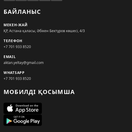
БАЙЛАНЫС
МЕКЕН-ЖАЙ
ҚР, Астана қаласы, Әбікен Бектұров көшесі, 4/3
ТЕЛЕФОН
+7 701 933 8520
EMAIL
aktan.yeltay@gmail.com
WHATSAPP
+7 701 933 8520
МОБИЛДІ ҚОСЫМША