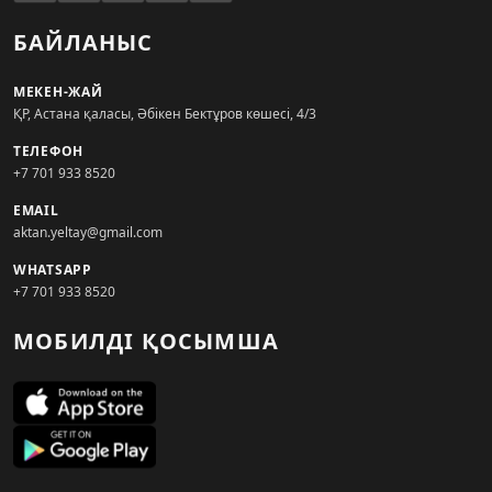
БАЙЛАНЫС
МЕКЕН-ЖАЙ
ҚР, Астана қаласы, Әбікен Бектұров көшесі, 4/3
ТЕЛЕФОН
+7 701 933 8520
EMAIL
aktan.yeltay@gmail.com
WHATSAPP
+7 701 933 8520
МОБИЛДІ ҚОСЫМША