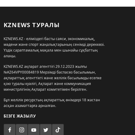
KZNEWS ТУРАЛЫ
KZNEWS.KZ - еліміздегі басты саяси, экономикалық,
мәдени және спорт жаңалықтарының сенімді дереккөзі.
Үздік сараптамалық мақала мен шынайы сұқбаттың
алаңы.
KZNEWS.KZ ақпарат агенттігі 29.12.2023 жылғы
№KZ64VPY00084819 Мерзімді баспасөз басылымын,
ақпараттық агенттікті және желілік басылымды есепке
қою туралы куәлігі, Ақпарат және коммуникация
министрлігінің Ақпарат комитетімен берілген.
Бұл желілік ресурстың ақпараттық өнімдері 18 жастан
асқан азаматтарға арналған.
БІЗГЕ ЖАЗЫЛУ