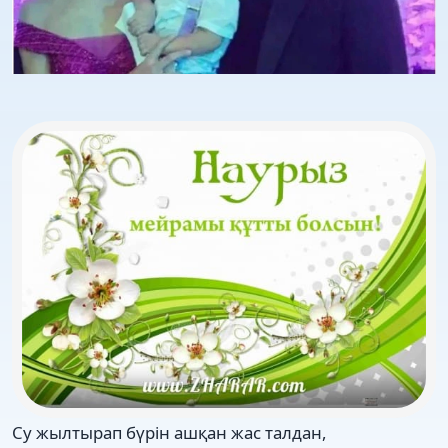
Су жылтырап бүрін ашқан жас талдан,