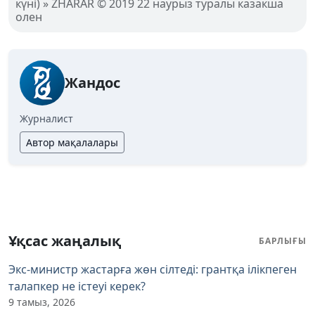
күні) » ZHARAR © 2019 22 наурыз туралы казакша
олен
Жандос
Журналист
Автор мақалалары
Ұқсас жаңалық
БАРЛЫҒЫ
Экс-министр жастарға жөн сілтеді: грантқа ілікпеген
талапкер не істеуі керек?
9 тамыз, 2026