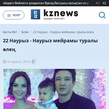
«Борат» бейнесін қолданған бренд басшысы халықтан кешірім сұрады
«Борат» бейнесін қолданған бренд басшысы халықтан кешірім сұрады
RU
KZ
МӘЗІР
Басты бет
/
Білім
/
22 Наурыз - Наурыз мейрамы туралы өлең
22 Наурыз - Наурыз мейрамы туралы
өлең
13 наурыз, 2019