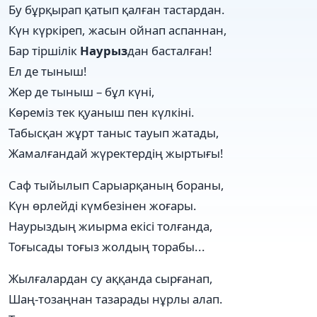
Бу бұрқырап қатып қалған тастардан.
Күн күркіреп, жасын ойнап аспаннан,
Бар тіршілік
Наурыз
дан басталған!
Ел де тыныш!
Жер де тыныш – бұл күні,
Көреміз тек қуаныш пен күлкіні.
Табысқан жұрт таныс тауып жатады,
Жамалғандай жүректердің жыртығы!
Саф тыйылып Сарыарқаның бораны,
Күн өрлейді күмбезінен жоғары.
Наурыздың жиырма екісі толғанда,
Тоғысады тоғыз жолдың торабы...
Жылғалардан су аққанда сырғанап,
Шаң-тозаңнан тазарады нұрлы алап.