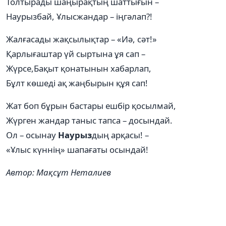
Толтырады шаңырақтың шаттығын –
Наурызбай, Ұлысжандар – іңгәлап?!
Жалғасады жақсылықтар – «Иә, сәт!»
Қарлығаштар үй сыртына ұя сап –
Жүрсе,Бақыт қонатынын хабарлап,
Бұлт көшеді ақ жаңбырын құя сап!
Жат боп бұрын бастары ешбір қосылмай,
Жүрген жандар таныс тапса – досындай.
Ол – осынау
Наурыз
дың арқасы! –
«Ұлыс күннің» шапағаты осындай!
Автор: Мақсұт Неталиев