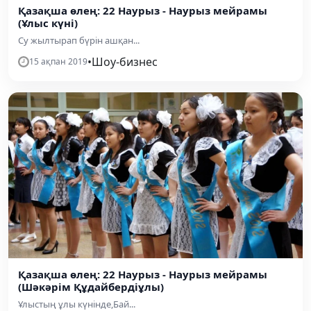
Қазақша өлең: 22 Наурыз - Наурыз мейрамы
(Ұлыс күні)
Су жылтырап бүрін ашқан...
•
Шоу-бизнес
15 ақпан 2019
Қазақша өлең: 22 Наурыз - Наурыз мейрамы
(Шәкәрім Құдайбердіұлы)
Ұлыстың ұлы күнінде,Бай...