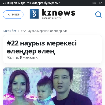
75 мың білім гранты кімдерге бұйырады?
75 мың білім гранты кімдерге бұйырады?
RU
KZ
МӘЗІР
Басты бет
/
#22 наурыз мерекесі өлеңдер өлең
#22 наурыз мерекесі
өлеңдер өлең
Жалпы:
3
жаңалық