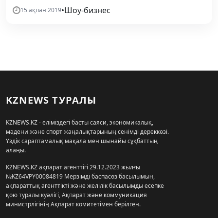
•
Шоу-бизнес
15 ақпан 2019
KZNEWS ТУРАЛЫ
KZNEWS.KZ - еліміздегі басты саяси, экономикалық,
мәдени және спорт жаңалықтарының сенімді дереккөзі.
Үздік сараптамалық мақала мен шынайы сұқбаттың
алаңы.
KZNEWS.KZ ақпарат агенттігі 29.12.2023 жылғы
№KZ64VPY00084819 Мерзімді баспасөз басылымын,
ақпараттық агенттікті және желілік басылымды есепке
қою туралы куәлігі, Ақпарат және коммуникация
министрлігінің Ақпарат комитетімен берілген.