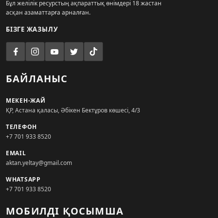
Бұл желілік ресурстың ақпараттық өнімдері 18 жастан
асқан азаматтарға арналған.
БІЗГЕ ЖАЗЫЛУ
БАЙЛАНЫС
МЕКЕН-ЖАЙ
ҚР, Астана қаласы, Әбікен Бектұров көшесі, 4/3
ТЕЛЕФОН
+7 701 933 8520
EMAIL
aktan.yeltay@gmail.com
WHATSAPP
+7 701 933 8520
МОБИЛДІ ҚОСЫМША