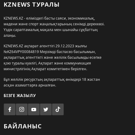
KZNEWS ТУРАЛЫ
KZNEWS.KZ - еліміздегі басты саяси, экономикалық,
мәдени және спорт жаңалықтарының сенімді дереккөзі.
Үздік сараптамалық мақала мен шынайы сұқбаттың
алаңы.
KZNEWS.KZ ақпарат агенттігі 29.12.2023 жылғы
№KZ64VPY00084819 Мерзімді баспасөз басылымын,
ақпараттық агенттікті және желілік басылымды есепке
қою туралы куәлігі, Ақпарат және коммуникация
министрлігінің Ақпарат комитетімен берілген.
Бұл желілік ресурстың ақпараттық өнімдері 18 жастан
асқан азаматтарға арналған.
БІЗГЕ ЖАЗЫЛУ
БАЙЛАНЫС