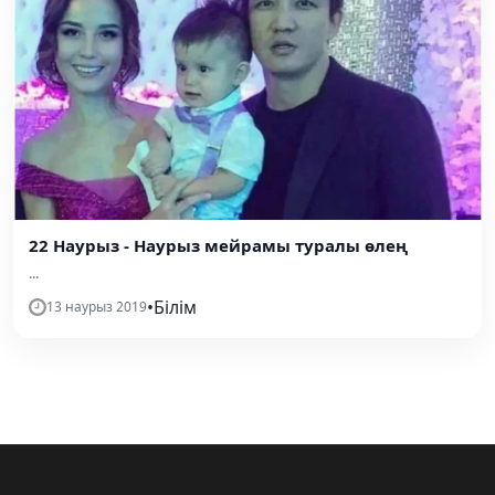
22 Наурыз - Наурыз мейрамы туралы өлең
...
•
Білім
13 наурыз 2019