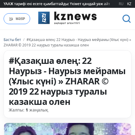
ҮААЖ тарифі екі есеге қымбаттайды: Үкімет қандай уәж айтады?
ҮААЖ тарифі екі есеге қымбаттайды: Үкімет қандай уәж айтады?
RU
KZ
МӘЗІР
Басты бет
/
#Қазақша өлең: 22 Наурыз - Наурыз мейрамы (Ұлыс күні) »
ZHARAR © 2019 22 наурыз туралы казакша олен
#Қазақша өлең: 22
Наурыз - Наурыз мейрамы
(Ұлыс күні) » ZHARAR ©
2019 22 наурыз туралы
казакша олен
Жалпы:
1
жаңалық