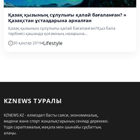
Қазақ қызының сұлулығы қалай бағаланған? »
Қазақстан ұстаздарына арналған
Қазақ қызының сұлулығы қалай бағаланған?Қыз бала
тәрбиесі қашанда қоғамның назарына...
•
Lifestyle
30 қаңтар 2019
KZNEWS ТУРАЛЫ
KZNEWS.KZ - еліміздегі басты саяси, экономикалық,
мәдени және спорт жаңалықтарының сенімді дереккөзі.
Үздік сараптамалық мақала мен шынайы сұқбаттың
алаңы.