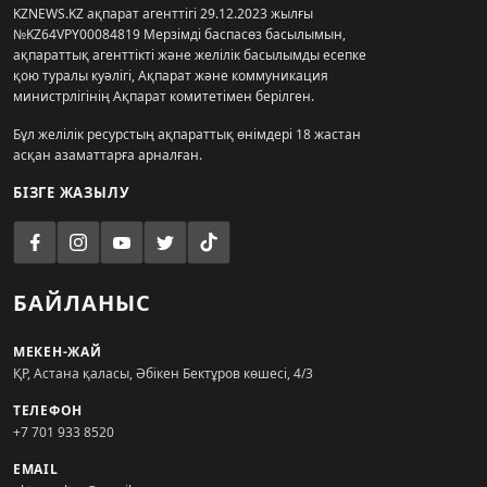
KZNEWS.KZ ақпарат агенттігі 29.12.2023 жылғы
№KZ64VPY00084819 Мерзімді баспасөз басылымын,
ақпараттық агенттікті және желілік басылымды есепке
қою туралы куәлігі, Ақпарат және коммуникация
министрлігінің Ақпарат комитетімен берілген.
Бұл желілік ресурстың ақпараттық өнімдері 18 жастан
асқан азаматтарға арналған.
БІЗГЕ ЖАЗЫЛУ
БАЙЛАНЫС
МЕКЕН-ЖАЙ
ҚР, Астана қаласы, Әбікен Бектұров көшесі, 4/3
ТЕЛЕФОН
+7 701 933 8520
EMAIL