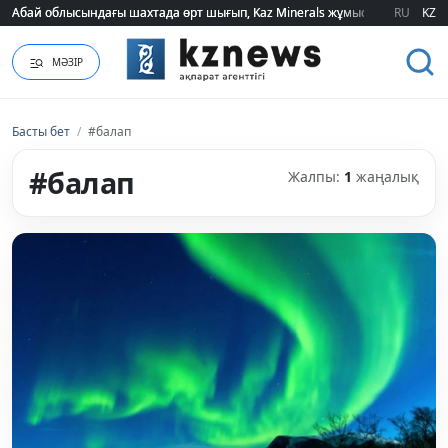
Абай облысындағы шахтада өрт шығып, Kaz Minerals жұмысшылары эва
Абай облысындағы шахтада өрт шығып, Kaz Minerals жұмысшылары эва
RU
KZ
МӘЗІР
Басты бет
/
#балап
#балап
Жалпы:
1
жаңалық