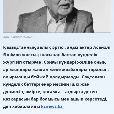
ашық дереккөзден
Қазақстанның халық әртісі, аңыз актер Асанәлі
Әшімов жастық шағынан бастап күнделік
жүргізіп отырған. Соңғы күндері желіде оның
әр жылдары жазған жеке жазбалары таралып,
оқырманды бейжай қалдырмады. Сақталған
күнделік беттері өнер иесінің ішкі жан
дүниесін, өмірге, қоғамға, тағдырға деген
көзқарасын бар болмысымен ашып көрсетеді,
деп хабарлайды
kznews.kz.