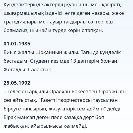
Күнделіктерінде актердің қуанышы мен қасіреті,
шығармашылық ізденісі, елге деген назары, жеке
трагедиялары мен ауыр тағдырлы сәттері еш
боямасыз, шынайы түрде көрініс тапқан.
01.01.1985
Биыл жалпы Шоқанның жылы. Тағы да күнделік
бастадым. Студент кезімде 13 дәптерім болған.
Жоғалды. Салақтық.
25.05.1992
…Телефон арқылы Оралхан Бөкеевпен біраз жылы
сөз айтыстық. "Газетті творчествосы таусылған
біреуге тапсырып, жазуға кіріссем деймін" дейді.
Бірақ мансап деген пәле қазаққа дерт боп
жабысқан, айырылғысы келмейді.