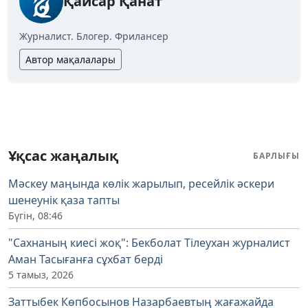
Қайсар Қанат
Журналист. Блогер. Фрилансер
Автор мақалалары
Ұқсас жаңалық
БАРЛЫҒЫ
Мәскеу маңында көлік жарылып, ресейлік әскери
шенеунік қаза тапты
Бүгін, 08:46
"Сахнаның киесі жоқ": Бекболат Тілеухан журналист
Аман Тасығанға сұхбат берді
5 тамыз, 2026
Заттыбек Көпбосынов Назарбаевтың жағажайда