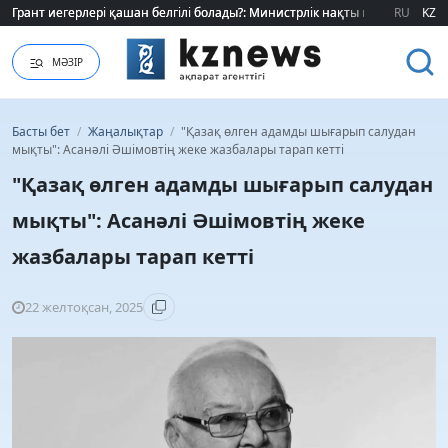
Грант иегерлері қашан белгілі болады?: Министрлік нақты мерзімді атад
Грант иегерлері қашан белгілі болады?: Министрлік нақты мерзімді атад
RU
KZ
МӘЗІР
Басты бет
/
Жаңалықтар
/
"Қазақ өлген адамды шығарып салудан
мықты": Асанәлі Әшімовтің жеке жазбалары тарап кетті
"Қазақ өлген адамды шығарып салудан
мықты": Асанәлі Әшімовтің жеке
жазбалары тарап кетті
22 желтоқсан, 2025