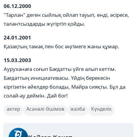
06.12.2000
"Тарлан" деген сыйлық ойлап тауып, енді, әсіресе,
талантсыздарды жүгіртіп қойды.
24.01.2001
Қазақтың тамақ пен бос әңгімеге жаны құмар.
15.03.2003
Ауруханаға соғып Бағдатты үйге алып кеттім.
Бағдаттың инициативасы. Үйдің берекесін
кіргізетін әйелдер болады, Майра сияқты. Бұл да
солай-ау деймін. Дай бог!
актер
Асанәлі Әшімов
жазба
Күнделік