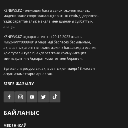
KZNEWS.KZ - еліміздегі басты саяси, экономикалық,
мәдени және спорт жаңалықтарының сенімді дереккөзі.
Үздік сараптамалық мақала мен шынайы сұқбаттың
алаңы.
KZNEWS.KZ ақпарат агенттігі 29.12.2023 жылғы
№KZ64VPY00084819 Мерзімді баспасөз басылымын,
ақпараттық агенттікті және желілік басылымды есепке
қою туралы куәлігі, Ақпарат және коммуникация
министрлігінің Ақпарат комитетімен берілген.
Бұл желілік ресурстың ақпараттық өнімдері 18 жастан
асқан азаматтарға арналған.
БІЗГЕ ЖАЗЫЛУ
БАЙЛАНЫС
МЕКЕН-ЖАЙ