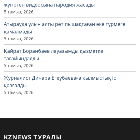
жүгірген видеосына пародия жасады
5 тамыз, 2026
Атырауда ұлын алты рет пышақтаған әке түрмеге
қамалмады
5 тамыз, 2026
Қайрат Боранбаев лауазымды қызметке
тағайындалды
5 тамыз, 2026
Журналист Динара Егеубаеваға қылмыстық іс
қозғалды
5 тамыз, 2026
KZNEWS ТУРАЛЫ