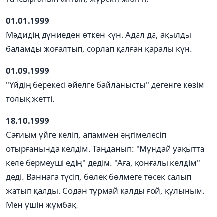
01.01.1999
Мәдидің дүниеден өткен күн. Адал да, ақылды
баламды жоғалтып, сорлап қалған қаралы күн.
01.09.1999
"Үйдің берекесі әйелге байланысты" дегенге көзім
толық жетті.
18.10.1999
Сағиым үйге келіп, апаммен әңгімелесіп
отырғанында келдім. Таңданып: "Мұндай уақытта
келе бермеуші едің" дедім. "Аға, қонғалы келдім"
деді. Ваннага түсіп, бөлек бөлмеге төсек салып
жатып қалды. Содан тұрмай қалды ғой, құлыным.
Мен үшін жұмбақ.