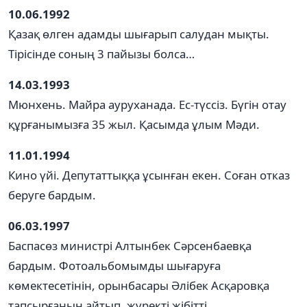
10.06.1992
Қазақ өлген адамды шығарып салудан мықты.
Тірісінде соның 3 пайызы болса…
14.03.1993
Мюнхень. Майра ауруханада. Ес-түссіз. Бүгін отау
құрғанымызға 35 жыл. Қасымда ұлым Мәди.
11.01.1994
Кино үйі. Депутаттыққа ұсынған екен. Соған отказ
беруге бардым.
06.03.1997
Баспасөз министрі Алтынбек Сәрсенбаевқа
бардым. Фотоальбомымды шығаруға
көмектесетінін, орынбасары Әлібек Асқаровқа
тапсырғанын айтып, жүректі жібітті.