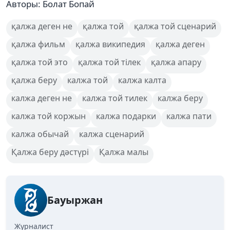
Авторы: Болат Бопай
қалжа деген не
қалжа той
қалжа той сценарий
қалжа фильм
қалжа википедия
қалжа деген
қалжа той это
қалжа той тілек
қалжа апару
қалжа беру
калжа той
калжа калта
калжа деген не
калжа той тилек
калжа беру
калжа той коржын
калжа подарки
калжа пати
калжа обычай
калжа сценарий
Қалжа беру дәстүрі
Қалжа малы
Бауыржан
Журналист