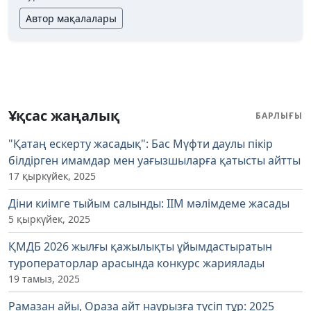
Автор мақалалары
Ұқсас жаңалық
БАРЛЫҒЫ
"Қатаң ескерту жасадық": Бас Мүфти даулы пікір
білдірген имамдар мен уағызшыларға қатысты айтты
17 қыркүйек, 2025
Діни киімге тыйым салынды: ІІМ мәлімдеме жасады
5 қыркүйек, 2025
ҚМДБ 2026 жылғы қажылықты ұйымдастыратын
туроператорлар арасында конкурс жариялады
19 тамыз, 2025
Рамазан айы, Ораза айт наурызға түсіп тұр: 2025