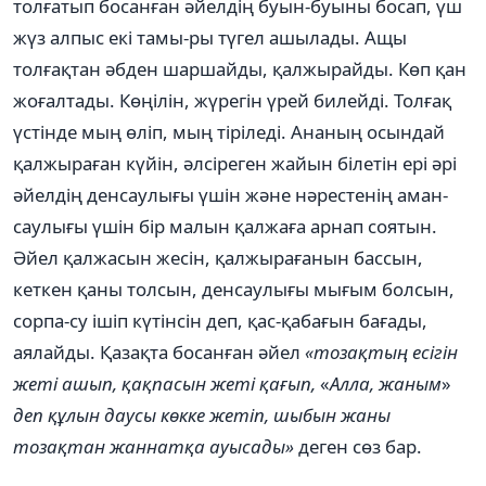
толғатып босанған әйелдің буын-буыны босап, үш
жүз алпыс екі тамы-ры түгел ашылады. Ащы
толғақтан әбден шаршайды, қалжырайды. Көп қан
жоғалтады. Көңілін, жүрегін үрей билейді. Толғақ
үстінде мың өліп, мың тіріледі. Ананың осындай
қалжыраған күйін, әлсіреген жайын білетін ері әрі
әйелдің денсаулығы үшін және нәрестенің аман-
саулығы үшін бір малын қалжаға арнап соятын.
Әйел қалжасын жесін, қалжырағанын бассын,
кеткен қаны толсын, денсаулығы мығым болсын,
сорпа-су ішіп күтінсін деп, қас-қабағын бағады,
аялайды. Қазақта босанған әйел
«тозақтың есігін
жеті ашып,
қақпасын
жеті қағып,
«
Алла, жаным
»
деп құлын даусы көкке жетіп, шыбын жаны
тозақтан жаннатқа ауысады»
деген сөз бар.