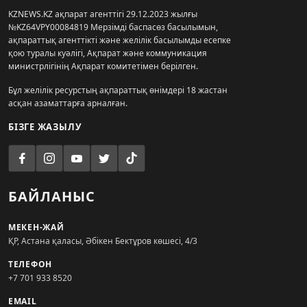
KZNEWS.KZ ақпарат агенттігі 29.12.2023 жылғы
№KZ64VPY00084819 Мерзімді баспасөз басылымын,
ақпараттық агенттікті және желілік басылымды есепке
қою туралы куәлігі, Ақпарат және коммуникация
министрлігінің Ақпарат комитетімен берілген.
Бұл желілік ресурстың ақпараттық өнімдері 18 жастан
асқан азаматтарға арналған.
БІЗГЕ ЖАЗЫЛУ
БАЙЛАНЫС
МЕКЕН-ЖАЙ
ҚР, Астана қаласы, Әбікен Бектұров көшесі, 4/3
ТЕЛЕФОН
+7 701 933 8520
EMAIL