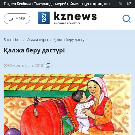
Тоқаев Бекболат Тілеуханды мерейтойымен құттықтап, шығармашылық т
Тоқаев Бекболат Тілеуханды мерейтойымен құттықтап, шығармашылық т
RU
KZ
МӘЗІР
Басты бет
/
Ислам нұры
/
Қалжа беру дәстүрі
Қалжа беру дәстүрі
30 желтоқсан, 2018