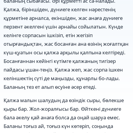
баланың сыбағасы. Әрі құрметті ас са-налады.
Қалжа, біріншіден, дүниеге келген нәрестенің
құрметіне арналса, екіншіден, жас анаға дүниеге
перзент әкелгені үшін арнайы сойылатын. Күнде
келінге сорпасын ішкізіп, етін жегізіп
отырғандықтан, жас босанған ана өзінің жоғалтқан
күш-қуатын осы қалжа арқылы қалпына келтіреді.
Босанғаннан кейінгі күтімге қалжаның тигізер
пайдасы ұшан-теңіз. Қалжа жеп, жас сорпа ішкен
келіншектің сүті де маңызды, құнарлы бо-лады.
Баланың тез ет алып өсуіне әсер етеді.
Қалжа малын шалудың да өзіндік сыры, бөлекше
қыры бар. Жол-жоралғысы бар. Өйткені дүниеге
бала әкелу қай анаға болса да оңай шаруа емес.
Баланы тоғыз ай, тоғыз күн көтеріп, соңында