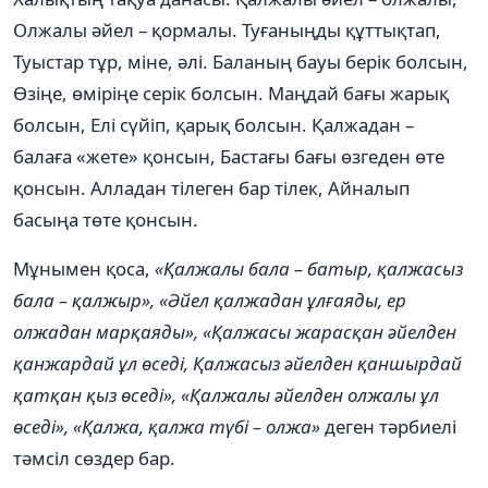
Олжалы әйел – қормалы. Туғаныңды құттықтап,
Туыстар тұр, міне, әлі. Баланың бауы берік болсын,
Өзіңе, өміріңе серік болсын. Маңдай бағы жарық
болсын, Елі сүйіп, қарық болсын. Қалжадан –
балаға «жете» қонсын, Бастағы бағы өзгеден өте
қонсын. Алладан тілеген бар тілек, Айналып
басыңа төте қонсын.
Мұнымен қоса,
«Қалжалы бала
–
батыр,
қалжасыз
бала – қалжыр», «Әйел қалжадан ұлғаяды, ер
олжадан марқаяды», «Қалжасы жарасқан әйелден
қанжардай ұл өседі, Қалжасыз әйелден қаншырдай
қатқан қыз өседі», «Қалжалы әйелден олжалы ұл
өседі», «Қалжа, қалжа түбі – олжа»
деген тәрбиелі
тәмсіл сөздер бар.