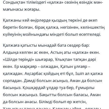
Сондықтан тіліміздегі «қалжа» сөзінің өзіндік мән-
мағынасы жоғары.
Қалжаны кей өңірлерде қыздың төркіні де әкеп
беретін болған, бірақ қалжа, негізінен, келіншектің
күйеуінің мойнындағы міндеті болып есептеледі.
Қалжаға қатысты мынадай бата сөздер бар:
Алдыңа келген ас екен, Астың аты «қалжа» екен.
«Шілде теріңді» шығарар, Ұлықпан тапқан дәрі
екен. Ер марқаяр – олжадан, Қатын ұлғаяр –
қалжадан. Ақсарбас қойдың еті бұл, Ішіп ал қалжа
сорпадан. Дәмді болсын асыңыз, Аман да болсын
басыңыз. Қошқардай ұлдар туа бер, Ғұмырлы
болсын жасыңыз. Бақытты болсын баласы, Аман
да болсын анасы. Білімді болып ер жетсін,
Халықтың тақуа данасы. Қалжалы әйел – олжалы,