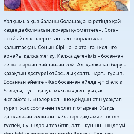
Халқымыз қыз баланы болашақ ана ретінде қай
кезде де болмасын жоғары құрметтеген. Соған
орай әйел кісілерге тән салт-жоралғылар
қалыптасқан. Соның бірі – ана атанған келінге
арнайы қалжа жегізу. Қалжа дегеніміз – босанған
келінге арнап байланған қой. Ал, қалжалап беру –
қазақтың дәстүрлі отбасылық салтындағы ғұрып.
Босанған әйелге «Жас босанған әйелдің тісі әлсіз
болады, түсіп қалуы мүмкін» деп суық ас
жегізбеген. Енелер келініне қойдың етін ұсақтап
турап, жас сорпамен терлетіп отырған. Жақсы
қалжалаған келіннің сүйектері қақсамай, тістері
түспей, буындары тез бітіп, алты күннің ішінде үй
тіршілігіне араласып кететін болған. Қалжаға