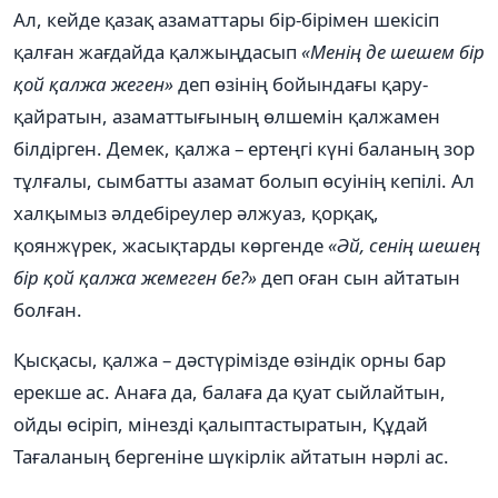
Ал, кейде қазақ азаматтары бір-бірімен шекісіп
қалған жағдайда қалжыңдасып
«Менің де шешем бір
қой
қалжа жеген»
деп өзінің бойындағы қару-
қайратын,
азаматтығының өлшемін қалжамен
білдірген. Демек, қалжа – ертеңгі күні баланың зор
тұлғалы, сымбатты азамат болып өсуінің кепілі. Ал
халқымыз әлдебіреулер әлжуаз, қорқақ,
қоянжүрек, жасықтарды көргенде
«Әй,
сенің шешең
бір қой қалжа жемеген бе?»
деп оған сын айтатын
болған.
Қысқасы, қалжа – дәстүрімізде өзіндік орны бар
ерекше ас. Анаға да, балаға да қуат сыйлайтын,
ойды өсіріп, мінезді қалыптастыратын, Құдай
Тағаланың бергеніне шүкірлік айтатын нәрлі ас.