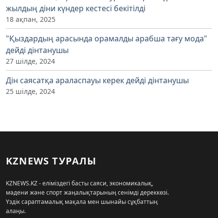
жылдың діни күндер кестесі бекітілді
18 ақпан, 2025
"Қыздардың арасында орамалды арабша тағу мода"
дейді дінтанушы
27 шілде, 2024
Дін саясатқа араласпауы керек дейді дінтанушы
25 шілде, 2024
KZNEWS ТУРАЛЫ
KZNEWS.KZ - еліміздегі басты саяси, экономикалық,
мәдени және спорт жаңалықтарының сенімді дереккөзі.
Үздік сараптамалық мақала мен шынайы сұқбаттың
алаңы.