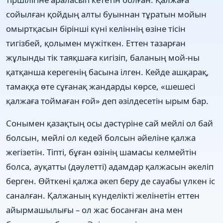
сойылған қойдың алты буыннан тұратын мойын
омыртқасын бірінші күні келіннің өзіне тісін
тигізбей, қолымен мүжіткен. Еттен тазарған
жұлынды тік таяқшаға кигізіп, баланың мой-ны
қатқанша керегенің басына ілген. Кейде ашқарақ,
тамаққа өте сұғанақ жандарды көрсе, «шешесі
қалжаға тоймаған ғой» деп әзілдесетін ырым бар.
Сонымен қазақтың осы дәстүріне сай мейлі ол бай
болсын, мейлі ол кедей болсын әйеліне қалжа
жегізетін. Тіпті, бұған өзінің шамасы келмейтін
болса, ауқатты (дәулетті) адамдар қалжасын әкеліп
берген. Өйткені қалжа әкеп беру де сауабы үлкен іс
саналған. Қалжаның күнделікті желінетін еттен
айырмашылығы – ол жас босанған ана мен