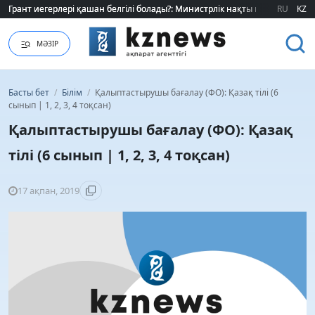
Грант иегерлері қашан белгілі болады?: Министрлік нақты мерзімді атад
Грант иегерлері қашан белгілі болады?: Министрлік нақты мерзімді атад
RU
KZ
МӘЗІР
Басты бет
/
Білім
/
Қалыптастырушы бағалау (ФО): Қазақ тілі (6
сынып | 1, 2, 3, 4 тоқсан)
Қалыптастырушы бағалау (ФО): Қазақ
тілі (6 сынып | 1, 2, 3, 4 тоқсан)
17 ақпан, 2019