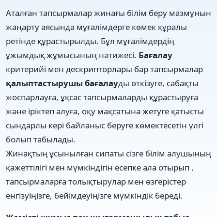
Аталған тапсырмалар жинағы білім беру мазмұнын
жаңарту аясында мұғалімдерге көмек құралы
ретінде құрастырылды. Бұл мұғалімдердің
ұжымдық жұмысының нәтижесі.
Бағалау
критерийі мен дескрипторлары бар тапсырмалар
қалыптастырушы бағалау
ды өткізуге, сабақты
жоспарлауға, ұқсас тапсырмаларды құрастыруға
және іріктеп алуға, оқу мақсатына жетуге қатысты
сындарлы кері байланыс беруге көмектесетін үлгі
болып табылады.
Жинақтың ұсынылған сипаты сізге білім алушының
қажеттілігі мен мүмкіндігін есепке ала отырып ,
тапсырмаларға толықтырулар мен өзгерістер
енгізуіңізге, бейімдеуіңізге мүмкіндік береді.