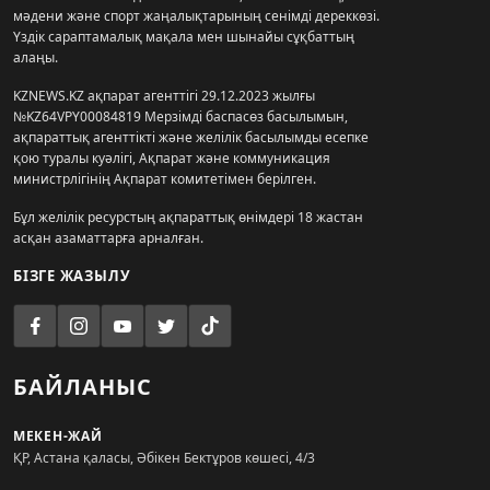
мәдени және спорт жаңалықтарының сенімді дереккөзі.
Үздік сараптамалық мақала мен шынайы сұқбаттың
алаңы.
KZNEWS.KZ ақпарат агенттігі 29.12.2023 жылғы
№KZ64VPY00084819 Мерзімді баспасөз басылымын,
ақпараттық агенттікті және желілік басылымды есепке
қою туралы куәлігі, Ақпарат және коммуникация
министрлігінің Ақпарат комитетімен берілген.
Бұл желілік ресурстың ақпараттық өнімдері 18 жастан
асқан азаматтарға арналған.
БІЗГЕ ЖАЗЫЛУ
БАЙЛАНЫС
МЕКЕН-ЖАЙ
ҚР, Астана қаласы, Әбікен Бектұров көшесі, 4/3