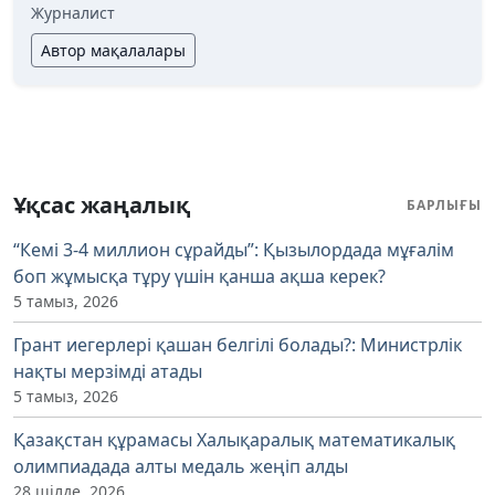
Журналист
Автор мақалалары
Ұқсас жаңалық
БАРЛЫҒЫ
“Кемі 3-4 миллион сұрайды”: Қызылордада мұғалім
боп жұмысқа тұру үшін қанша ақша керек?
5 тамыз, 2026
Грант иегерлері қашан белгілі болады?: Министрлік
нақты мерзімді атады
5 тамыз, 2026
Қазақстан құрамасы Халықаралық математикалық
олимпиадада алты медаль жеңіп алды
28 шілде, 2026