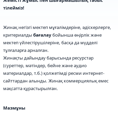
Жемісті жұмыс пен шығармашылық табыс
тілейміз!
Жинақ негізгі мектеп мұғалімдеріне, әдіскерлерге,
критериалды
бағалау
бойынша өңірлік және
мектеп үйлестірушілеріне, басқа да мүдделі
тұлғаларға арналған.
Жинақты дайындау барысында ресурстар
(суреттер, мәтіндер, бейне және аудио
материалдар, т.б.) қолжетімді ресми интернет-
сайттардан алынды. Жинақ коммерциялық емес
мақсатта құрастырылған.
Мазмұны