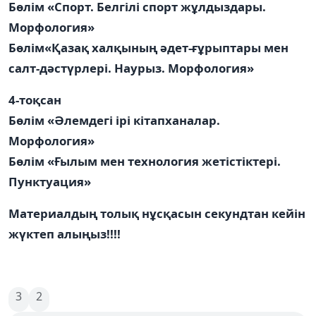
Бөлім «Спорт. Белгілі спорт жұлдыздары.
Морфология»
Бөлім«Қазақ халқының әдет-ғұрыптары мен
салт-дәстүрлері. Наурыз. Морфология»
4-тоқсан
Бөлім «Әлемдегі ірі кітапханалар.
Морфология»
Бөлім «Ғылым мен технология жетістіктері.
Пунктуация»
Материалдың толық нұсқасын секундтан кейін
жүктеп алыңыз!!!!
3
2