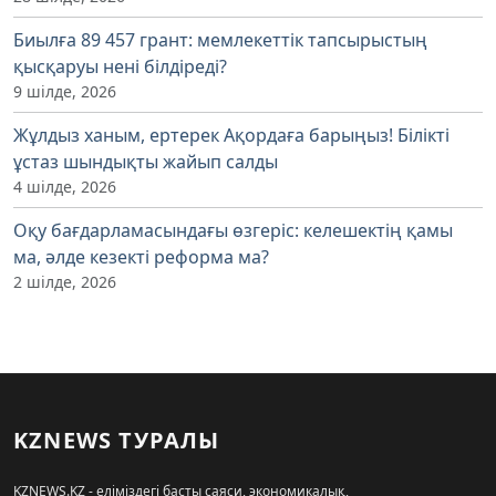
Биылға 89 457 грант: мемлекеттік тапсырыстың
қысқаруы нені білдіреді?
9 шілде, 2026
Жұлдыз ханым, ертерек Ақордаға барыңыз! Білікті
ұстаз шындықты жайып салды
4 шілде, 2026
Оқу бағдарламасындағы өзгеріс: келешектің қамы
ма, әлде кезекті реформа ма?
2 шілде, 2026
KZNEWS ТУРАЛЫ
KZNEWS.KZ - еліміздегі басты саяси, экономикалық,