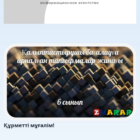
Құрметті мұғалім!