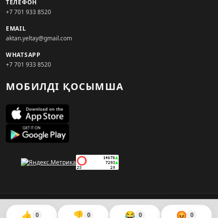
ТЕЛЕФОН
+7 701 933 8520
EMAIL
aktan.yeltay@gmail.com
WHATSAPP
+7 701 933 8520
МОБИЛДІ ҚОСЫМША
© 2026. KZNEWS.KZ ақпарат агенттігі
👍
👎
😂
😡
0
0
0
0