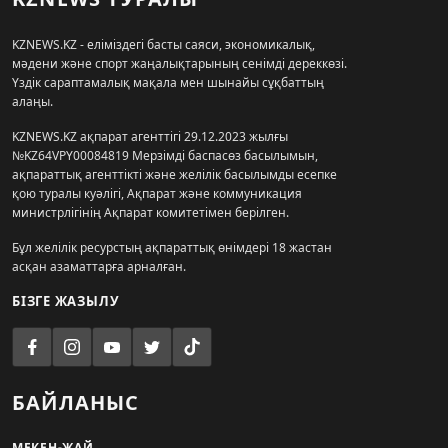
KZNEWS.KZ - еліміздегі басты саяси, экономикалық,
мәдени және спорт жаңалықтарының сенімді дереккөзі.
Үздік сараптамалық мақала мен шынайы сұқбаттың
алаңы.
KZNEWS.KZ ақпарат агенттігі 29.12.2023 жылғы
№KZ64VPY00084819 Мерзімді баспасөз басылымын,
ақпараттық агенттікті және желілік басылымды есепке
қою туралы куәлігі, Ақпарат және коммуникация
министрлігінің Ақпарат комитетімен берілген.
Бұл желілік ресурстың ақпараттық өнімдері 18 жастан
асқан азаматтарға арналған.
БІЗГЕ ЖАЗЫЛУ
БАЙЛАНЫС
МЕКЕН-ЖАЙ