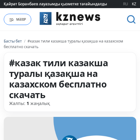
Қайрат Боранбаев лауазымды қызметке тағайындалды
Қайрат Боранбаев лауазымды қызметке тағайындалды
RU
KZ
МӘЗІР
Басты бет
/
#казак тили казакша туралы қазақша на казахском
бесплатно скачать
#казак тили казакша
туралы қазақша на
казахском бесплатно
скачать
Жалпы:
1
жаңалық