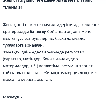
Жемісті жұмыс пен шығармашылық табыс
тілейміз!
Жинақ негізгі мектеп мұғалімдеріне, әдіскерлерге,
критериалды
бағалау
бойынша өңірлік және
мектеп үйлестірушілеріне, басқа да мүдделі
тұлғаларға арналған.
Жинақты дайындау барысында ресурстар
(суреттер, мәтіндер, бейне және аудио
материалдар, т.б.) қолжетімді ресми интернет-
сайттардан алынды. Жинақ коммерциялық емес
мақсатта құрастырылған.
Мазмұны