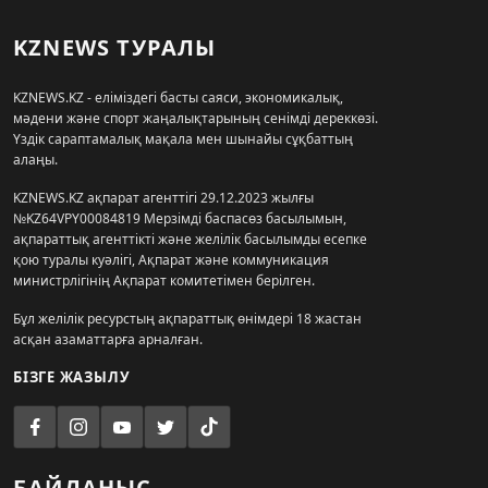
KZNEWS ТУРАЛЫ
KZNEWS.KZ - еліміздегі басты саяси, экономикалық,
мәдени және спорт жаңалықтарының сенімді дереккөзі.
Үздік сараптамалық мақала мен шынайы сұқбаттың
алаңы.
KZNEWS.KZ ақпарат агенттігі 29.12.2023 жылғы
№KZ64VPY00084819 Мерзімді баспасөз басылымын,
ақпараттық агенттікті және желілік басылымды есепке
қою туралы куәлігі, Ақпарат және коммуникация
министрлігінің Ақпарат комитетімен берілген.
Бұл желілік ресурстың ақпараттық өнімдері 18 жастан
асқан азаматтарға арналған.
БІЗГЕ ЖАЗЫЛУ
БАЙЛАНЫС