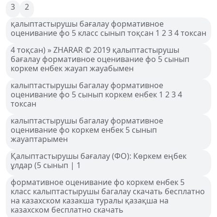
3
2
қалыптастырушы бағалау формативное
оценивание фо 5 класс сынып тоқсан 1 2 3 4 токсан
4 тоқсан) » ZHARAR © 2019 қалыптастырушы
бағалау формативное оценивание фо 5 сынып
коркем енбек жауап жауабымен
калыптастырушы багалау формативное
оценивание фо 5 сынып коркем енбек 1 2 3 4
токсан
калыптастырушы багалау формативное
оценивание фо коркем енбек 5 сынып
жауаптарымен
Қалыптастырушы бағалау (ФО): Көркем еңбек
ұлдар (5 сынып | 1
формативное оценивание фо коркем енбек 5
класс калыптастырушы багалау скачать бесплатно
на казахском казакша туралы қазақша на
казахском бесплатно скачать