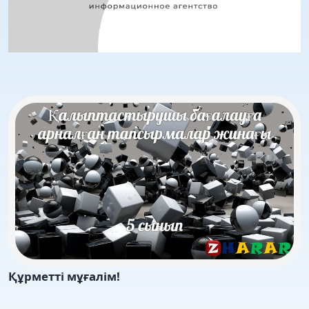
Құрметті мұғалім!