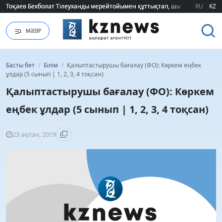
Тоқаев Бекболат Тілеуханды мерейтойымен құттықтап, шығармашылық т
Тоқаев Бекболат Тілеуханды мерейтойымен құттықтап, шығармашылық т
RU
KZ
МӘЗІР
Басты бет
/
Білім
/
Қалыптастырушы бағалау (ФО): Көркем еңбек
ұлдар (5 сынып | 1, 2, 3, 4 тоқсан)
Қалыптастырушы бағалау (ФО): Көркем
еңбек ұлдар (5 сынып | 1, 2, 3, 4 тоқсан)
23 ақпан, 2019