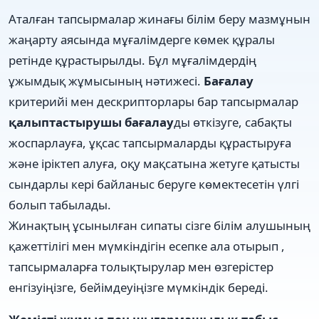
Аталған тапсырмалар жинағы білім беру мазмұнын
жаңарту аясында мұғалімдерге көмек құралы
ретінде құрастырылды. Бұл мұғалімдердің
ұжымдық жұмысының нәтижесі.
Бағалау
критерийі мен дескрипторлары бар тапсырмалар
қалыптастырушы бағалау
ды өткізуге, сабақты
жоспарлауға, ұқсас тапсырмаларды құрастыруға
және іріктеп алуға, оқу мақсатына жетуге қатысты
сындарлы кері байланыс беруге көмектесетін үлгі
болып табылады.
Жинақтың ұсынылған сипаты сізге білім алушының
қажеттілігі мен мүмкіндігін есепке ала отырып ,
тапсырмаларға толықтырулар мен өзгерістер
енгізуіңізге, бейімдеуіңізге мүмкіндік береді.