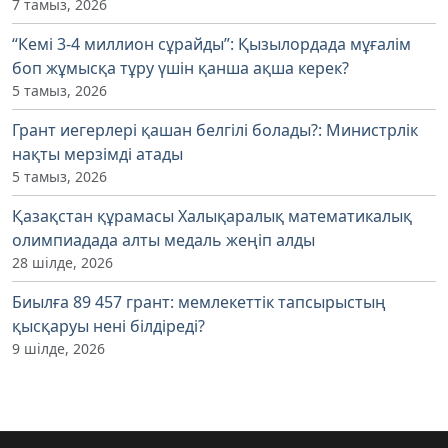
7 тамыз, 2026
“Кемі 3-4 миллион сұрайды”: Қызылордада мұғалім
боп жұмысқа тұру үшін қанша ақша керек?
5 тамыз, 2026
Грант иегерлері қашан белгілі болады?: Министрлік
нақты мерзімді атады
5 тамыз, 2026
Қазақстан құрамасы Халықаралық математикалық
олимпиадада алты медаль жеңіп алды
28 шілде, 2026
Биылға 89 457 грант: мемлекеттік тапсырыстың
қысқаруы нені білдіреді?
9 шілде, 2026