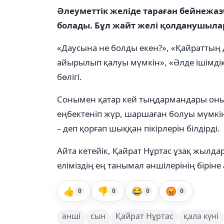
Әлеуметтік желіде тараған бейнежа
болады. Бұл жайт желі қолданушылар
«Даусына не болды екен?», «Қайраттың д
айырылып қалуы мүмкін», «Әлде ішімдік
бөлігі.
Сонымен қатар кей тыңдармандары оның
еңбектеніп жүр, шаршаған болуы мүмкін
– деп қорғап шыққан пікірлерін білдірді.
Айта кетейік, Қайрат Нұртас ұзақ жылдар
еліміздің ең танымал әншілерінің біріне
👍
👎
😂
😡
0
0
0
0
әнші
сын
Қайрат Нұртас
қала күні