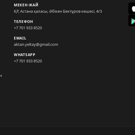
МЕКЕН-ЖАЙ
ҚР, Астана қаласы, Әбікен Бектұров көшесі, 4/3
ТЕЛЕФОН
+7 701 933 8520
EMAIL
aktan.yeltay@gmail.com
WHATSAPP
+7 701 933 8520
н