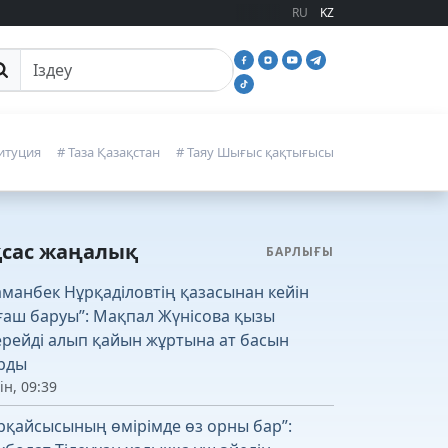
RU
KZ
йттан іздеу
итуция
# Таза Қазақстан
# Таяу Шығыс қақтығысы
қсас жаңалық
БАРЛЫҒЫ
аманбек Нұрқаділовтің қазасынан кейін
ғаш баруы”: Мақпал Жүнісова қызы
рейді алып қайын жұртына ат басын
рды
ін, 09:39
рқайсысының өмірімде өз орны бар”: