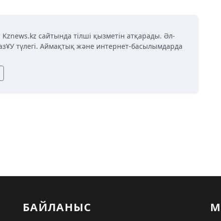
 Kznews.kz сайтында тілші қызметін атқарады. Әл-
азҰУ түлегі. Аймақтық және интернет-басылымдарда
БАЙЛАНЫС
М