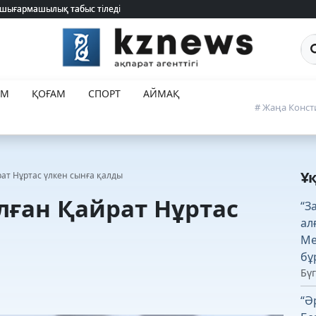
 шығармашылық табыс тіледі
 шығармашылық табыс тіледі
Са
ЕМ
ҚОҒАМ
СПОРТ
АЙМАҚ
# Жаңа Конст
Ұ
рат Нұртас үлкен сынға қалды
алған Қайрат Нұртас
“З
ал
Ме
ы
бұ
Бүг
“Ә