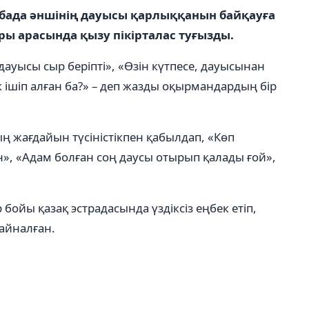
збада әншінің дауысы қарлыққанын байқауға
ы арасында қызу пікірталас туғызды.
ауысы сыр беріпті», «Өзін күтпесе, дауысынан
 ішіп алған ба?» – деп жазды оқырмандардың бір
 жағдайын түсіністікпен қабылдап, «Көп
», «Адам болған соң даусы отырып қалады ғой»,
 бойы қазақ эстрадасында үздіксіз еңбек етіп,
 айналған.