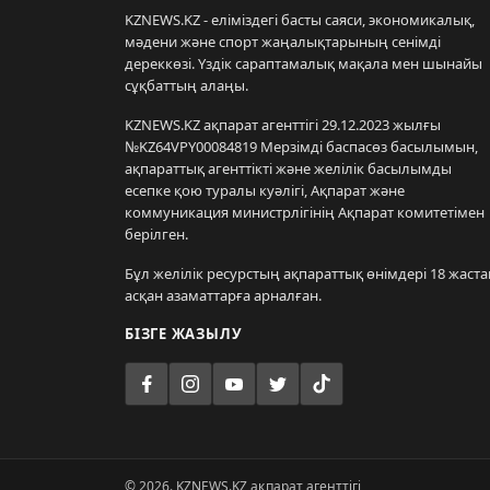
KZNEWS.KZ - еліміздегі басты саяси, экономикалық,
мәдени және спорт жаңалықтарының сенімді
дереккөзі. Үздік сараптамалық мақала мен шынайы
сұқбаттың алаңы.
KZNEWS.KZ ақпарат агенттігі 29.12.2023 жылғы
№KZ64VPY00084819 Мерзімді баспасөз басылымын,
ақпараттық агенттікті және желілік басылымды
есепке қою туралы куәлігі, Ақпарат және
коммуникация министрлігінің Ақпарат комитетімен
берілген.
Бұл желілік ресурстың ақпараттық өнімдері 18 жаста
асқан азаматтарға арналған.
БІЗГЕ ЖАЗЫЛУ
© 2026. KZNEWS.KZ ақпарат агенттігі