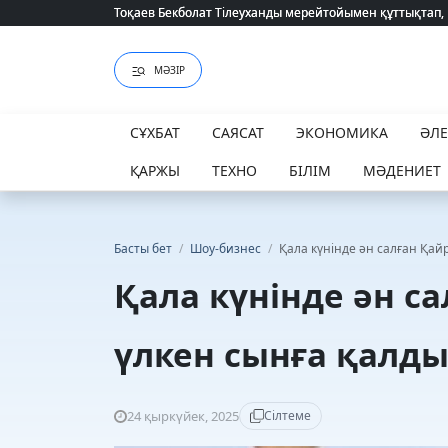
Тоқаев Бекболат Тілеуханды мерейтойымен құттықтап,
Тоқаев Бекболат Тілеуханды мерейтойымен құттықтап,
МӘЗІР
СҰХБАТ
САЯСАТ
ЭКОНОМИКА
ӘЛ
ҚАРЖЫ
ТЕХНО
БІЛІМ
МӘДЕНИЕТ
Басты бет
/
Шоу-бизнес
/
Қала күнінде ән салған Қай
Қала күнінде ән с
үлкен сынға қалд
24 қыркүйек, 2025
Сілтеме