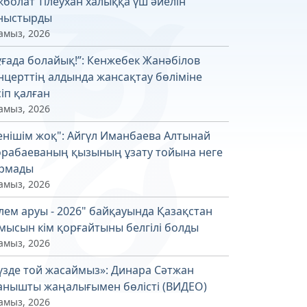
кболат Тілеухан халыққа үш әйелін
ныстырды
амыз, 2026
ұғада болайық!”: Кенжебек Жанәбілов
нцерттің алдында жансақтау бөліміне
сіп қалған
амыз, 2026
енішім жоқ": Айгүл Иманбаева Алтынай
рабаеваның қызының ұзату тойына неге
рмады
амыз, 2026
лем аруы - 2026" байқауында Қазақстан
мысын кім қорғайтыны белгілі болды
амыз, 2026
үзде той жасаймыз»: Динара Сәтжан
анышты жаңалығымен бөлісті (ВИДЕО)
амыз, 2026