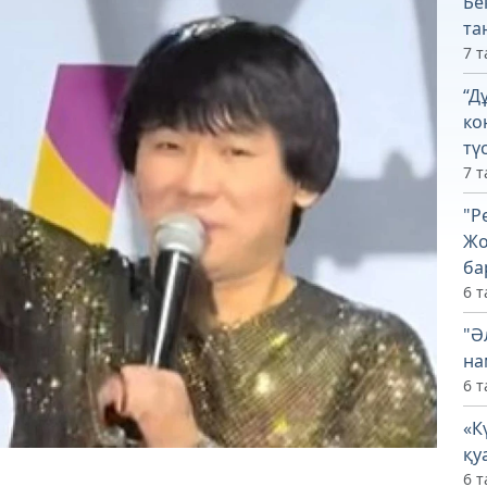
Бе
та
7 т
“Д
ко
тү
7 т
"Р
Жо
ба
6 т
"Ә
на
6 т
«К
қу
6 т