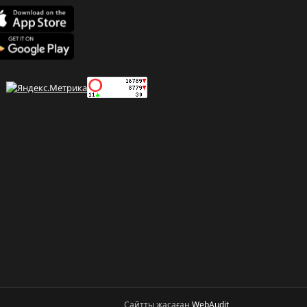
Сайтты жасаған
WebAudit