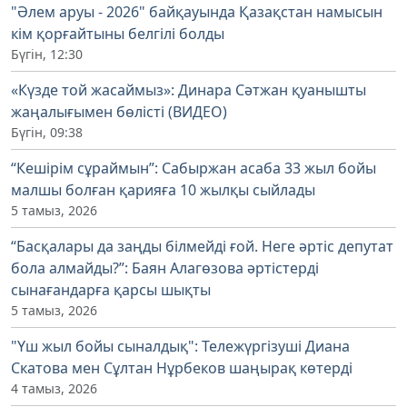
"Әлем аруы - 2026" байқауында Қазақстан намысын
кім қорғайтыны белгілі болды
Бүгін, 12:30
«Күзде той жасаймыз»: Динара Сәтжан қуанышты
жаңалығымен бөлісті (ВИДЕО)
Бүгін, 09:38
“Кешірім сұраймын”: Сабыржан асаба 33 жыл бойы
малшы болған қарияға 10 жылқы сыйлады
5 тамыз, 2026
“Басқалары да заңды білмейді ғой. Неге әртіс депутат
бола алмайды?”: Баян Алагөзова әртістерді
сынағандарға қарсы шықты
5 тамыз, 2026
"Үш жыл бойы сыналдық": Тележүргізуші Диана
Скатова мен Сұлтан Нұрбеков шаңырақ көтерді
4 тамыз, 2026