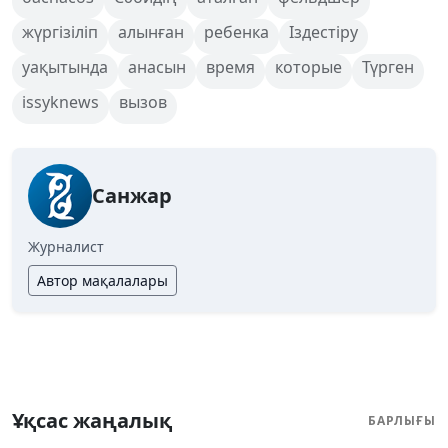
жүргізіліп
алынған
ребенка
Іздестіру
уақытында
анасын
время
которые
Түрген
issyknews
вызов
Санжар
Журналист
Автор мақалалары
Ұқсас жаңалық
БАРЛЫҒЫ