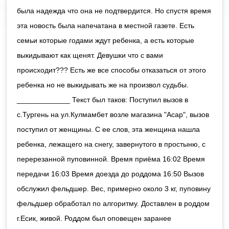
была надежда что она не подтвердится. Но спустя время
эта новость была напечатана в местной газете. Есть
семьи которые годами ждут ребенка, а есть которые
выкидывают как щенят. Девушки что с вами
происходит??? Есть же все способы отказаться от этого
ребенка но не выкидывать же на произвол судьбы.
_____________ Текст был таков: Поступил вызов в
с.Тургень на ул.Кулмамбет возле магазина "Асар", вызов
поступил от женщины. С ее слов, эта женщина нашла
ребенка, лежащего на снегу, завернутого в простыню, с
перерезанной пуповинной. Время приёма 16:02 Время
передачи 16:03 Время доезда до роддома 16:50 Вызов
обслужил фельдшер. Вес, примерно около 3 кг, пуповину
фельдшер обработал по алгоритму. Доставлен в роддом
г.Есик, живой. Роддом был оповещен заранее