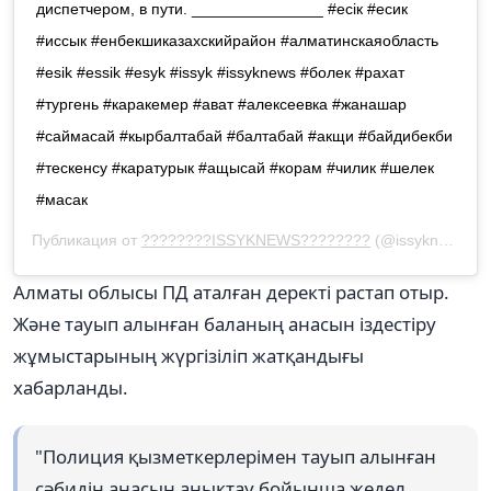
диспетчером, в пути. _______________ #есік #есик
#иссык #енбекшиказахскийрайон #алматинскаяобласть
#esik #essik #esyk #issyk #issyknews #болек #рахат
#тургень #каракемер #ават #алексеевка #жанашар
#саймасай #кырбалтабай #балтабай #акщи #байдибекби
#тескенсу #каратурык #ащысай #корам #чилик #шелек
#масак
Публикация от
????????ISSYKNEWS????????
(@issyknews) 15 Фев 2019 в 8:20 PST
Алматы облысы ПД аталған деректі растап отыр.
Және тауып алынған баланың анасын іздестіру
жұмыстарының жүргізіліп жатқандығы
хабарланды.
"Полиция қызметкерлерімен тауып алынған
сәбидің анасын анықтау бойынша жедел