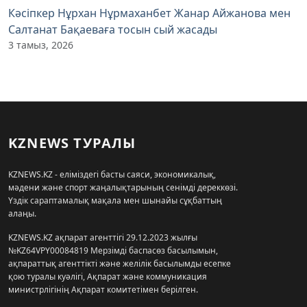
Кәсіпкер Нұрхан Нұрмаханбет Жанар Айжанова мен
Салтанат Бақаеваға тосын сый жасады
3 тамыз, 2026
KZNEWS ТУРАЛЫ
KZNEWS.KZ - еліміздегі басты саяси, экономикалық,
мәдени және спорт жаңалықтарының сенімді дереккөзі.
Үздік сараптамалық мақала мен шынайы сұқбаттың
алаңы.
KZNEWS.KZ ақпарат агенттігі 29.12.2023 жылғы
№KZ64VPY00084819 Мерзімді баспасөз басылымын,
ақпараттық агенттікті және желілік басылымды есепке
қою туралы куәлігі, Ақпарат және коммуникация
министрлігінің Ақпарат комитетімен берілген.