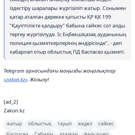
іздестіру шаралары жүргізіліп жатыр. Сонымен
қатар аталған дерекке қатысты ҚР ҚК 199
"Қауіптілікте қалдыру" бабына сәйкес сот алды
тергеу жүргізілуде. Іс Еңбекшіқазақ ауданының
полиция қызметкерлерінің өндірісінде", - деп
хабарлап отыр облыстық ПД баспасөз қызметі.
Telegram арнасындағы маңызды жаңалықтар
«zakon.kz»
. Жазылу!
[ad_2]
Zakon.kz
жатыр
облыстық
тауып
жедел
сәйкес
баспасөз
Сәбидің
аталған
фельдшер