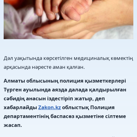
Дәл уақытында көрсетілген медициналық көмектің
арқасында нәресте аман қалған.
Алматы облысының полиция қызметкерлері
Түрген ауылында аязда далада қалдырылған
сәбидің анасын іздестіріп жатыр, деп
хабарлайды
Zakon.kz
облыстық Полиция
департаментінің баспасөз қызметіне сілтеме
жасап.