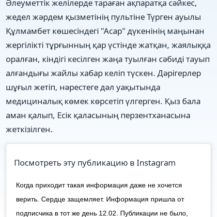
Әлеуметтік желілерде тараған ақпаратқа сәйкес,
жедел жәрдем қызметінің пультіне Түрген ауылы
Құлмамбет көшесіндегі "Асар" дүкенінің маңынан
жергілікті тұрғынның қар үстінде жатқан, жаялыққа
оралған, кіндігі кесілген жаңа туылған сәбиді тауып
алғандығы жайлы хабар келіп түскен. Дәрігерлер
шұғыл жетіп, нәрестеге дәл уақытында
медициналық көмек көрсетіп үлгерген. Қыз бала
аман қалып, Есік қаласының перзентханасына
жеткізілген.
Посмотреть эту публикацию в Instagram
Когда приходит такая информация даже не хочется
верить. Сердце защемляет. Информация пришла от
подписчика в тот же день 12.02. Публикации не было,