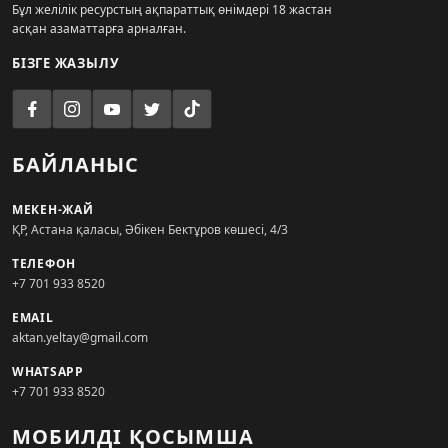
Бұл желілік ресурстың ақпараттық өнімдері 18 жастан
асқан азаматтарға арналған.
БІЗГЕ ЖАЗЫЛУ
БАЙЛАНЫС
МЕКЕН-ЖАЙ
ҚР, Астана қаласы, Әбікен Бектұров көшесі, 4/3
ТЕЛЕФОН
+7 701 933 8520
EMAIL
aktan.yeltay@gmail.com
WHATSAPP
+7 701 933 8520
МОБИЛДІ ҚОСЫМША