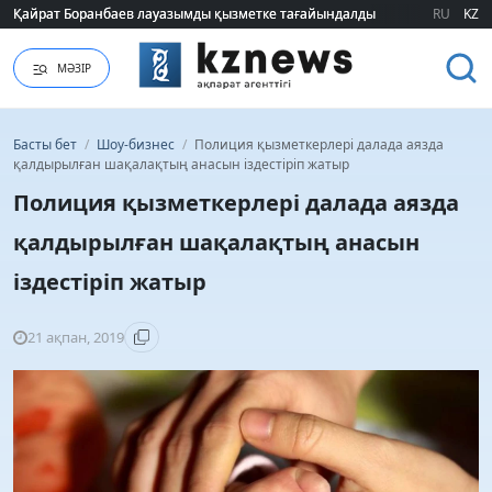
Қайрат Боранбаев лауазымды қызметке тағайындалды
Қайрат Боранбаев лауазымды қызметке тағайындалды
RU
KZ
МӘЗІР
Басты бет
/
Шоу-бизнес
/
Полиция қызметкерлері далада аязда
қалдырылған шақалақтың анасын іздестіріп жатыр
Полиция қызметкерлері далада аязда
қалдырылған шақалақтың анасын
іздестіріп жатыр
21 ақпан, 2019