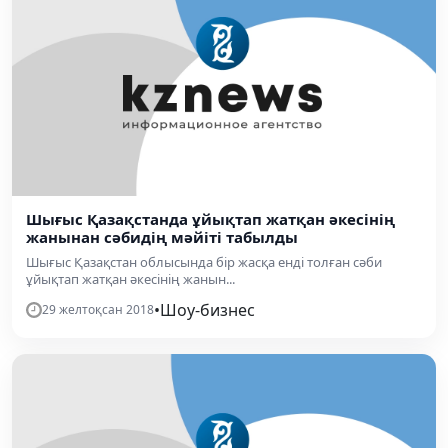
Шығыс Қазақстанда ұйықтап жатқан әкесінің
жанынан сәбидің мәйіті табылды
Шығыс Қазақстан облысында бір жасқа енді толған сәби
ұйықтап жатқан әкесінің жанын...
•
Шоу-бизнес
29 желтоқсан 2018