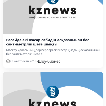
Ресейде екі жасар сәбидің асқазанынан бес
сантиметрлік шеге шықты
Мәскеу қаласының дәрігерлері екі жасар қыздың асқазанынан
бес сантиметрлік шеге а...
•
Шоу-бизнес
23 желтоқсан 2018