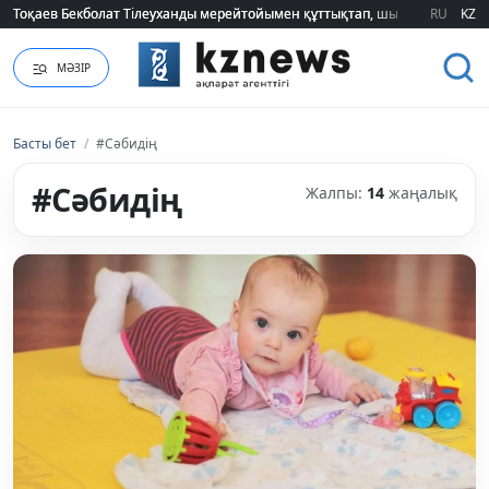
Тоқаев Бекболат Тілеуханды мерейтойымен құттықтап, шығармашылық т
Тоқаев Бекболат Тілеуханды мерейтойымен құттықтап, шығармашылық т
RU
KZ
МӘЗІР
Басты бет
/
#Сәбидің
#Сәбидің
Жалпы:
14
жаңалық