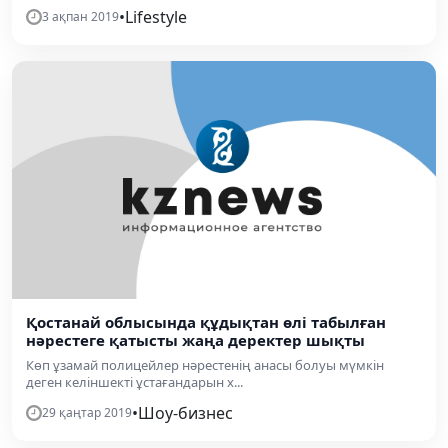
•
Lifestyle
3 ақпан 2019
Қостанай облысында құдықтан өлі табылған
нәрестеге қатысты жаңа деректер шықты
Көп ұзамай полицейлер нәрестенің анасы болуы мүмкін
деген келіншекті ұстағандарын х...
•
Шоу-бизнес
29 қаңтар 2019