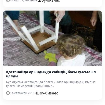
•
Шоу-бизнес
12 желтоқсан 2018
Қостанайда орындыққа сәбидің басы қысылып
қалды
Бұл оқиға 4 желтоқсанда болған. Әйел орындыққа қысылып
қалған немересінің басын шығ...
•
Шоу-бизнес
5 желтоқсан 2018