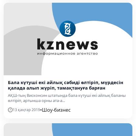
Бала күтуші екі айлық сәбиді өлтіріп, мүрдесін
қалада алып жүріп, тамақтануға барған
АҚШ-тың Висконсин штатында бала күтуші екі айлық баланы
өлтіріп, артынша орны ата-а...
•
Шоу-бизнес
13 қаңтар 2019