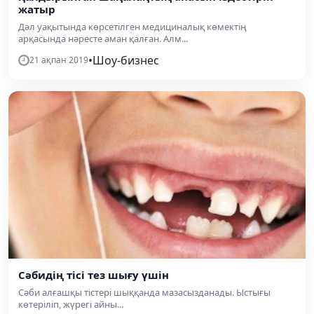
жатыр
Дәл уақытында көрсетілген медициналық көмектің
арқасында нәресте аман қалған. Алм...
•
Шоу-бизнес
21 ақпан 2019
Сәбидің тісі тез шығу үшін
Сәби алғашқы тістері шыққанда мазасызданады. Ыстығы
көтеріліп, жүрегі айны...