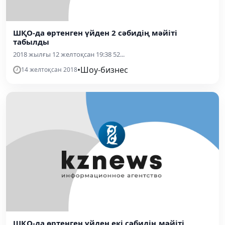
ШҚО-да өртенген үйден 2 сәбидің мәйіті
табылды
2018 жылғы 12 желтоқсан 19:38 52...
•
Шоу-бизнес
14 желтоқсан 2018
ШҚО-да өртенген үйден екі сәбидің мәйіті