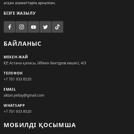
асқан азаматтарға арналған.
БІЗГЕ ЖАЗЫЛУ
БАЙЛАНЫС
МЕКЕН-ЖАЙ
ҚР, Астана қаласы, Әбікен Бектұров көшесі, 4/3
ТЕЛЕФОН
+7 701 933 8520
EMAIL
aktan.yeltay@gmail.com
WHATSAPP
+7 701 933 8520
МОБИЛДІ ҚОСЫМША