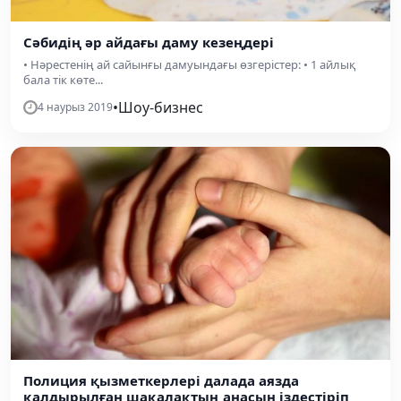
Сәбидің әр айдағы даму кезеңдері
• Нәрестенің ай сайынғы дамуындағы өзгерістер: • 1 айлық
бала тік көте...
•
Шоу-бизнес
4 наурыз 2019
Полиция қызметкерлері далада аязда
қалдырылған шақалақтың анасын іздестіріп