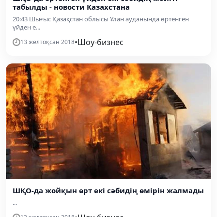
табылды - новости Казахстана
20:43 Шығыс Қазақстан облысы Ұлан ауданында өртенген
үйден е...
•
Шоу-бизнес
13 желтоқсан 2018
ШҚО-да жойқын өрт екі сәбидің өмірін жалмады
...