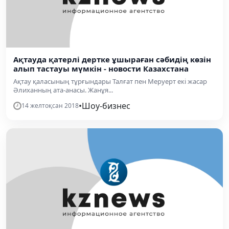
Ақтауда қатерлі дертке ұшыраған сәбидің көзін
алып тастауы мүмкін - новости Казахстана
Ақтау қаласының тұрғындары Талғат пен Меруерт екі жасар
Әлиханның ата-анасы. Жанұя...
•
Шоу-бизнес
14 желтоқсан 2018