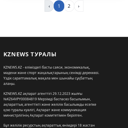
‹
1
2
›
KZNEWS ТУРАЛЫ
KZNEWS.KZ - еліміздегі басты саяси, экономикалық,
мәдени және спорт жаңалықтарының сенімді дереккөзі.
Үздік сараптамалық мақала мен шынайы сұқбаттың
алаңы.
KZNEWS.KZ ақпарат агенттігі 29.12.2023 жылғы
№KZ64VPY00084819 Мерзімді баспасөз басылымын,
ақпараттық агенттікті және желілік басылымды есепке
қою туралы куәлігі, Ақпарат және коммуникация
министрлігінің Ақпарат комитетімен берілген.
Бұл желілік ресурстың ақпараттық өнімдері 18 жастан