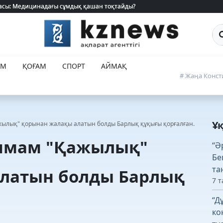
 жасы: Медицинадағы сұмдық қашан тоқтайды?
 жасы: Медицинадағы сұмдық қашан тоқтайды?
Са
ЕМ
ҚОҒАМ
СПОРТ
АЙМАҚ
# Жаңа Конст
Ұ
ылық" қорынан жалақы алатын болды Барлық құқығы қорғалған.
 имам "Қажылық"
“Ә
Бе
та
латын болды Барлық
7 т
“Д
ко