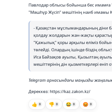
Павлодар облысы бойынша бес имамға 
"Мәшһүр Жүсіп" мешітінің наиб имамы Қа
- Қазақстан мұслымандарының діни 
қолдау жолдарын жан-жақты қарастыры
"Қажылық" қоры арқылы еліміз бойын
төлейді. Олардың ішінде біздің облы
Иса Байзақов ауылы, Қызылтаң ауылы
мешіттерінің дін қызметкерлері еніп 
Telegram арнасындағы маңызды жаңал
Дереккөз: https://kaz.zakon.kz/
👍
👎
😂
😡
0
0
0
0