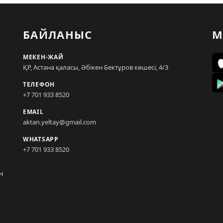
БАЙЛАНЫС
М
МЕКЕН-ЖАЙ
ҚР, Астана қаласы, Әбікен Бектұров көшесі, 4/3
ТЕЛЕФОН
+7 701 933 8520
EMAIL
aktan.yeltay@gmail.com
WHATSAPP
+7 701 933 8520
н