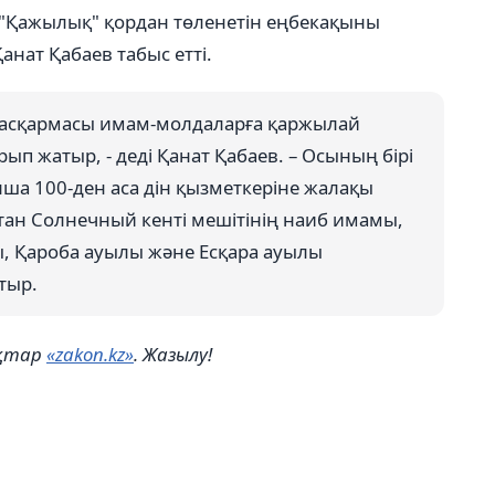
"Қажылық" қордан төленетін еңбекақыны
нат Қабаев табыс етті.
басқармасы имам-молдаларға қаржылай
п жатыр, - деді Қанат Қабаев. – Осының бірі
ша 100-ден аса дін қызметкеріне жалақы
стан Солнечный кенті мешітінің наиб имамы,
, Қароба ауылы және Есқара ауылы
отыр.
ықтар
«zakon.kz»
. Жазылу!