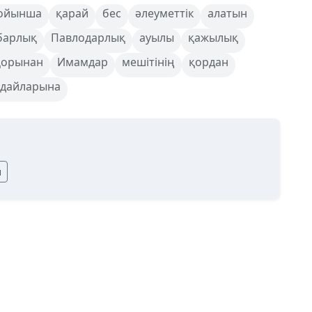
ойынша
қарай
бес
әлеуметтік
алатын
барлық
Павлодарлық
ауылы
қажылық
қорынан
Имамдар
мешітінің
қордан
ғдайларына
ы