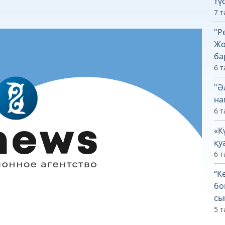
тү
7 т
"Р
Жо
ба
6 т
"Ә
на
6 т
«К
қу
6 т
“К
бо
сы
5 т