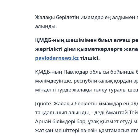
Жалақы берілетін имамдар ең алдымен 
алынды.
ҚМДБ-ның шешімімен биыл алғаш р
жергілікті діни қызметкерлерге жал
pavlodarnews.kz
тілшісі.
ҚМДБ-ның Павлодар облысы бойынша 
мәлімдеуінше, республикалық қордан әр
міндетті түрде жалақы төлеу туралы ш
[quote- Жалақы берілетін имамдар ең а
таңдалынып алынды, - деді Амантай Той
Арнай білімдері бар, ұзақ қызмет етуді 
жатқан мешіттері өз-өзін қамтамасыз е