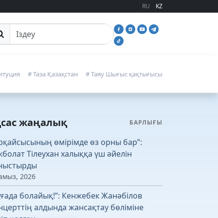
RU
KZ
йттан іздеу
итуция
# Таза Қазақстан
# Таяу Шығыс қақтығысы
қсас жаңалық
БАРЛЫҒЫ
рқайсысының өмірімде өз орны бар”:
кболат Тілеухан халыққа үш әйелін
ныстырды
амыз, 2026
ұғада болайық!”: Кенжебек Жанәбілов
нцерттің алдында жансақтау бөліміне