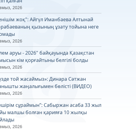
сіп қалған
амыз, 2026
енішім жоқ": Айгүл Иманбаева Алтынай
рабаеваның қызының ұзату тойына неге
рмады
амыз, 2026
лем аруы - 2026" байқауында Қазақстан
мысын кім қорғайтыны белгілі болды
амыз, 2026
үзде той жасаймыз»: Динара Сәтжан
анышты жаңалығымен бөлісті (ВИДЕО)
амыз, 2026
ешірім сұраймын”: Сабыржан асаба 33 жыл
йы малшы болған қарияға 10 жылқы
йлады
амыз, 2026