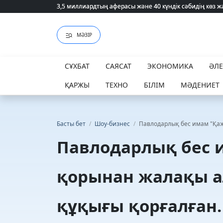
3,5 миллиардтың аферасы және 40 күндік сәбидің көз
3,5 миллиардтың аферасы және 40 күндік сәбидің көз
МӘЗІР
СҰХБАТ
САЯСАТ
ЭКОНОМИКА
ӘЛ
ҚАРЖЫ
ТЕХНО
БІЛІМ
МӘДЕНИЕТ
Басты бет
/
Шоу-бизнес
/
Павлодарлық бес имам "Қаж
Павлодарлық бес
қорынан жалақы а
құқығы қорғалған.