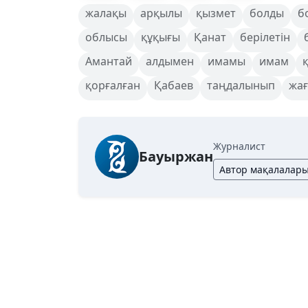
жалақы
арқылы
қызмет
болды
б
облысы
құқығы
Қанат
берілетін
Амантай
алдымен
имамы
имам
қорғалған
Қабаев
таңдалынып
жа
Журналист
Бауыржан
Автор мақалалар