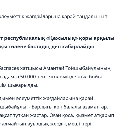
әлеуметтік жағдайларына қарай таңдалынып
ет республикалық «Қажылық» қоры арқылы
ақы төлене бастады, деп хабарлайды
баспасөз хатшысы Амантай Тойшыбайұлының
 адамға 50 000 теңге көлемінде жыл бойы
ешім шығарылды.
лдымен әлеуметтік жағдайларына қарай
шыбайұлы. - Барлығы көп балалы азаматтар.
мақсат тұтқан жастар. Оған қоса, қызмет атқарып
те алмайтын ауылдық жердің мешіттері.