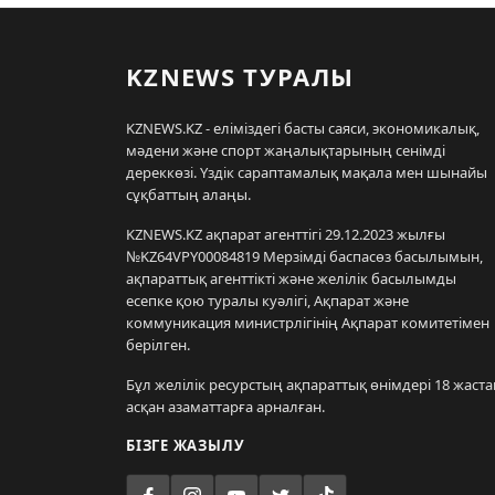
KZNEWS ТУРАЛЫ
KZNEWS.KZ - еліміздегі басты саяси, экономикалық,
мәдени және спорт жаңалықтарының сенімді
дереккөзі. Үздік сараптамалық мақала мен шынайы
сұқбаттың алаңы.
KZNEWS.KZ ақпарат агенттігі 29.12.2023 жылғы
№KZ64VPY00084819 Мерзімді баспасөз басылымын,
ақпараттық агенттікті және желілік басылымды
есепке қою туралы куәлігі, Ақпарат және
коммуникация министрлігінің Ақпарат комитетімен
берілген.
Бұл желілік ресурстың ақпараттық өнімдері 18 жаста
асқан азаматтарға арналған.
БІЗГЕ ЖАЗЫЛУ