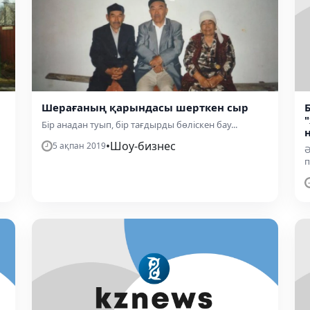
Шерағаның қарындасы шерткен сыр
Бір анадан туып, бір тағдырды бөліскен бау...
•
Шоу-бизнес
5 ақпан 2019
Ә
п