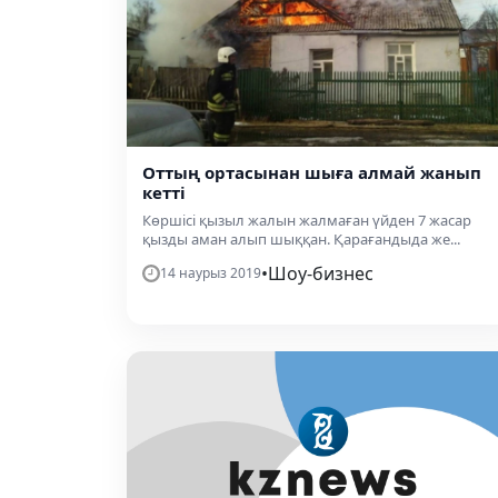
Оттың ортасынан шыға алмай жанып
кетті
Көршісі қызыл жалын жалмаған үйден 7 жасар
қызды аман алып шыққан. Қарағандыда же...
•
Шоу-бизнес
14 наурыз 2019