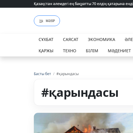
Қазақстан әлемдегі ең бақуатты 70 елдің қатарына енді
Қазақстан әлемдегі ең бақуатты 70 елдің қатарына енді
МӘЗІР
СҰХБАТ
САЯСАТ
ЭКОНОМИКА
ӘЛ
ҚАРЖЫ
ТЕХНО
БІЛІМ
МӘДЕНИЕТ
Басты бет
/
#қарындасы
#қарындасы