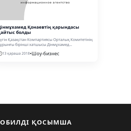
Дінмұхамед Қонаевтің қарындасы
қайтыс болды
үгін Қазақстан Компартиясы Орталық Комитетінің
ұрынғы бірінші хатшысы Дінмұхамед...
•
Шоу-бизнес
13 қараша 2018
ОБИЛДІ ҚОСЫМША