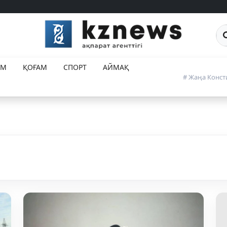
Са
ЕМ
ҚОҒАМ
СПОРТ
АЙМАҚ
# Жаңа Конст