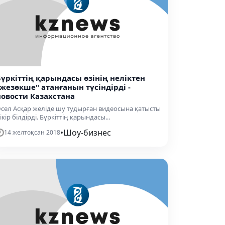
Бүркіттің қарындасы өзінің неліктен
"жезөкше" атанғанын түсіндірді -
новости Казахстана
сел Асқар желіде шу тудырған видеосына қатысты
ікір білдірді. Бүркіттің қарындасы...
•
Шоу-бизнес
14 желтоқсан 2018