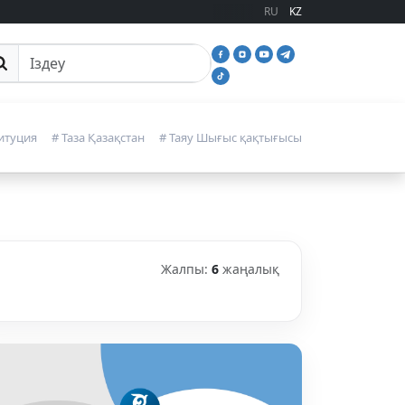
RU
KZ
йттан іздеу
итуция
# Таза Қазақстан
# Таяу Шығыс қақтығысы
Жалпы:
6
жаңалық