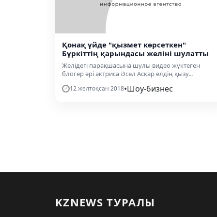
Қонақ үйде "қызмет көрсеткен"
Бүркіттің қарындасы желіні шулатты
Желідегі парақшасына шулы видео жүктеген
блогер әрі актриса Әсел Асқар елдің қызу...
•
Шоу-бизнес
12 желтоқсан 2018
KZNEWS ТУРАЛЫ