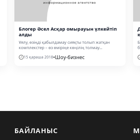
Блогер Әсел Асқар омырауын үлкейтіп
алды
Ұялу, өзіңді қабылдамау сияқты толып жатқан
Б
комплекстер – өз өміріңе көңілің толмау...
б
•
Шоу-бизнес
15 қараша 2018
БАЙЛАНЫС
М