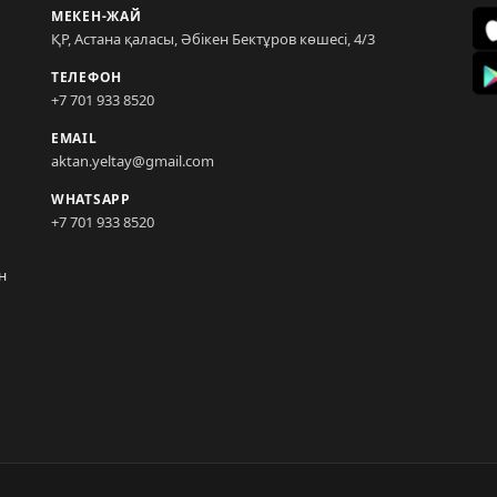
МЕКЕН-ЖАЙ
ҚР, Астана қаласы, Әбікен Бектұров көшесі, 4/3
ТЕЛЕФОН
+7 701 933 8520
EMAIL
aktan.yeltay@gmail.com
WHATSAPP
+7 701 933 8520
н