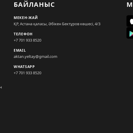
БАЙЛАНЫС
М
МЕКЕН-ЖАЙ
ҚР, Астана қаласы, Әбікен Бектұров көшесі, 4/3
ТЕЛЕФОН
+7 701 933 8520
EMAIL
aktan.yeltay@gmail.com
WHATSAPP
+7 701 933 8520
н