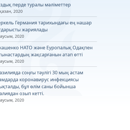
здық перде туралы мәліметтер
қазан, 2020
ркель Германия тарихындағы ең нашар
ғдарысты жариялады
маусым, 2020
кашенко НАТО және Еуропалық Одақпен
тынастардың жақсарғанын атап өтті
маусым, 2020
азилияда соңғы тәулігі 30 мың астам
амдарда коронавирус инфекциясы
ықталды, бұл өлім саны бойынша
алиядан озып кетті.
маусым, 2020