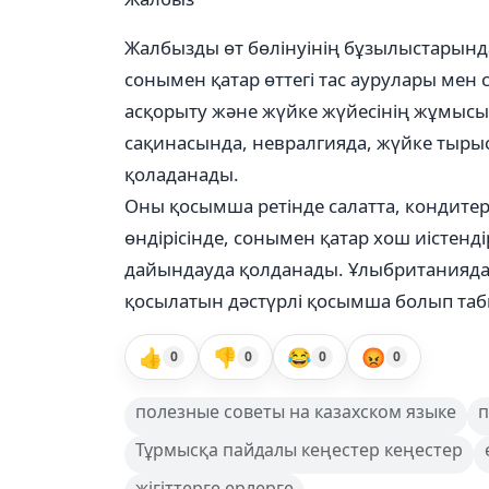
Жалбызды өт бөлінуінің бұзылыстарынд
сонымен қатар өттегі тас аурулары мен 
асқорыту және жүйке жүйесінің жұмысы
сақинасында, невралгияда, жүйке тыры
қоладанады.
Оны қосымша ретінде салатта, кондитер 
өндірісінде, сонымен қатар хош иістенді
дайындауда қолданады. Ұлыбританияда 
қосылатын дәстүрлі қосымша болып та
👍
👎
😂
😡
0
0
0
0
полезные советы на казахском языке
п
Тұрмысқа пайдалы кеңестер кеңестер
жігіттерге ерлерге