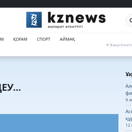
Са
ЕМ
ҚОҒАМ
СПОРТ
АЙМАҚ
# Жаңа Конст
Ұ
У...
Ал
фи
9 
Ас
құ
12 