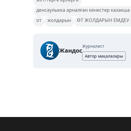
денсаулыкка арналған кенестер казакша
от
жолдарын
ӨТ ЖОЛДАРЫН ЕМДЕУ » 
Журналист
Жандос
Автор мақалалары