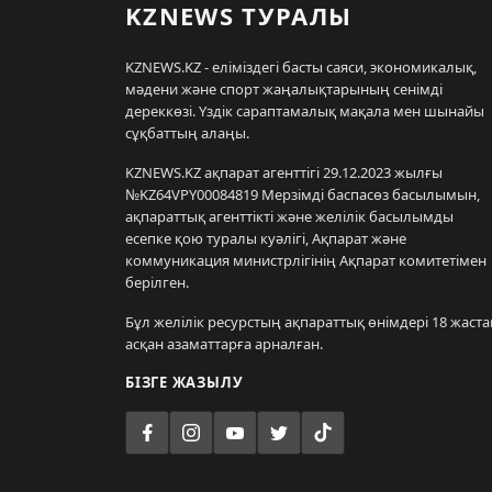
KZNEWS ТУРАЛЫ
KZNEWS.KZ - еліміздегі басты саяси, экономикалық,
мәдени және спорт жаңалықтарының сенімді
дереккөзі. Үздік сараптамалық мақала мен шынайы
сұқбаттың алаңы.
KZNEWS.KZ ақпарат агенттігі 29.12.2023 жылғы
№KZ64VPY00084819 Мерзімді баспасөз басылымын,
ақпараттық агенттікті және желілік басылымды
есепке қою туралы куәлігі, Ақпарат және
коммуникация министрлігінің Ақпарат комитетімен
берілген.
Бұл желілік ресурстың ақпараттық өнімдері 18 жаста
асқан азаматтарға арналған.
БІЗГЕ ЖАЗЫЛУ