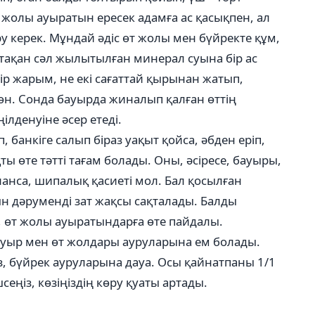
жолы ауыратын ересек адамға ас қасықпен, ал
ру керек. Мұндай әдіс өт жолы мен бүйректе құм,
стақан сәл жылытылған минерал суына бір ас
бір жарым, не екі сағаттай қырынан жатып,
жөн. Сонда бауырда жиналып қалған өттің
ілденуіне әсер етеді.
, банкіге салып біраз уақыт қойса, әбден еріп,
ы өте тәтті тағам болады. Оны, әсіресе, бауыры,
анса, шипалық қасиеті мол. Бал қосылған
ын дәруменді зат жақсы сақталады. Балды
ы, өт жолы ауыратындарға өте пайдалы.
з бауыр мен өт жолдары ауруларына ем болады.
, бүйрек ауруларына дауа. Осы қайнатпаны 1/1
еңіз, көзіңіздің көру қуаты артады.