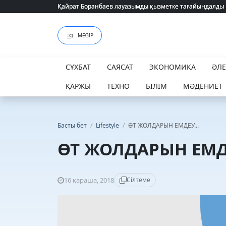
Қайрат Боранбаев лауазымды қызметке тағайындалды
Қайрат Боранбаев лауазымды қызметке тағайындалды
МӘЗІР
СҰХБАТ
САЯСАТ
ЭКОНОМИКА
ӘЛ
ҚАРЖЫ
ТЕХНО
БІЛІМ
МӘДЕНИЕТ
Басты бет
/
Lifestyle
/
ӨТ ЖОЛДАРЫН ЕМДЕУ...
ӨТ ЖОЛДАРЫН ЕМДЕ
16 қараша, 2018
Сілтеме