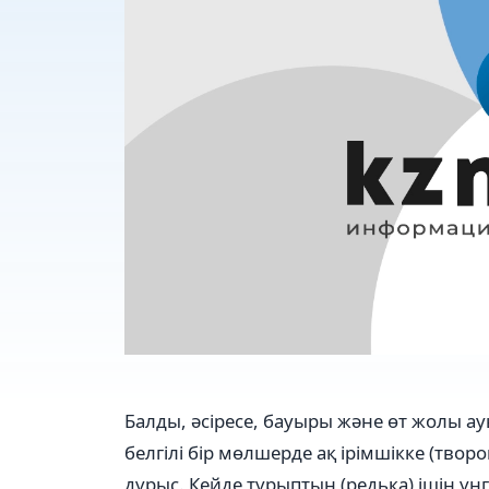
Балды, әсіресе, бауыры және өт жолы а
белгілі бір мөлшерде ақ ірімшікке (тво
дұрыс. Кейде тұрыптың (редька) ішін үң