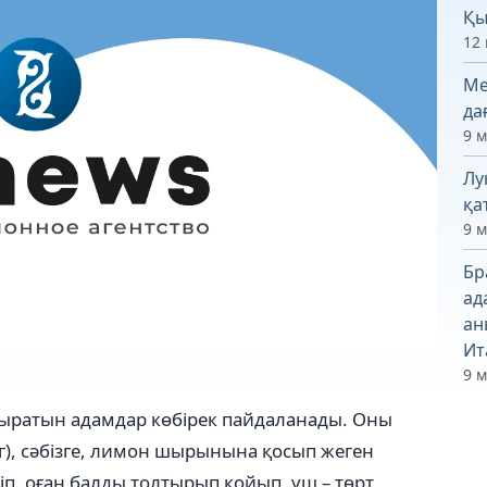
Қы
12 
Ме
да
9 
Лу
қа
9 
Бр
ад
ан
Ит
9 
уыратын адамдар көбірек пайдаланады. Оны
рог), сәбізге, лимон шырынына қосып жеген
гіп, оған балды толтырып қойып, үш – төрт