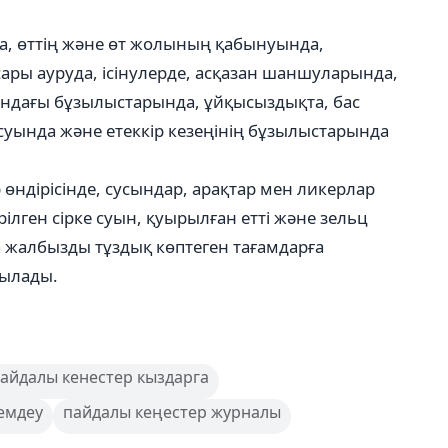
а, өттің және өт жолының қабынуында,
сары ауруда, ісінулерде, асқазан шаншуларында,
ндағы бұзылыстарында, ұйқысыздықта, бас
суында және етеккір кезеңінің бұзылыстарында
өндірісінде, сусындар, арақтар мен ликерлар
рілген сірке суын, қуырылған етті және зельц
жалбызды тұздық көптеген тағамдарға
былады.
айдалы кенестер кыздарга
емдеу
пайдалы кеңестер журналы