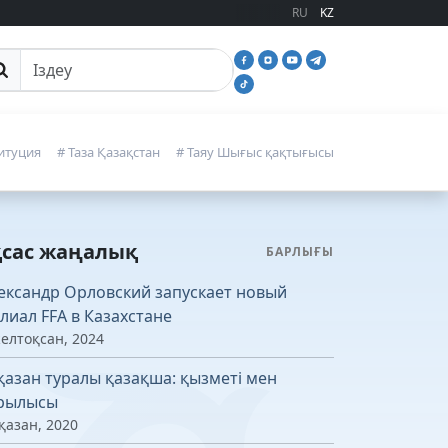
RU
KZ
йттан іздеу
итуция
# Таза Қазақстан
# Таяу Шығыс қақтығысы
қсас жаңалық
БАРЛЫҒЫ
ександр Орловский запускает новый
лиал FFA в Казахстане
желтоқсан, 2024
қазан туралы қазақша: қызметі мен
рылысы
қазан, 2020