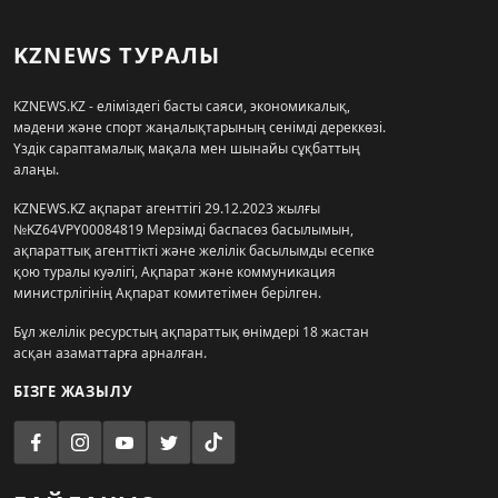
KZNEWS ТУРАЛЫ
KZNEWS.KZ - еліміздегі басты саяси, экономикалық,
мәдени және спорт жаңалықтарының сенімді дереккөзі.
Үздік сараптамалық мақала мен шынайы сұқбаттың
алаңы.
KZNEWS.KZ ақпарат агенттігі 29.12.2023 жылғы
№KZ64VPY00084819 Мерзімді баспасөз басылымын,
ақпараттық агенттікті және желілік басылымды есепке
қою туралы куәлігі, Ақпарат және коммуникация
министрлігінің Ақпарат комитетімен берілген.
Бұл желілік ресурстың ақпараттық өнімдері 18 жастан
асқан азаматтарға арналған.
БІЗГЕ ЖАЗЫЛУ