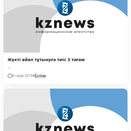
Жүкті әйел тұтынуға тиіс 3 тағам
...
•
Білім
8 сәуір 2019