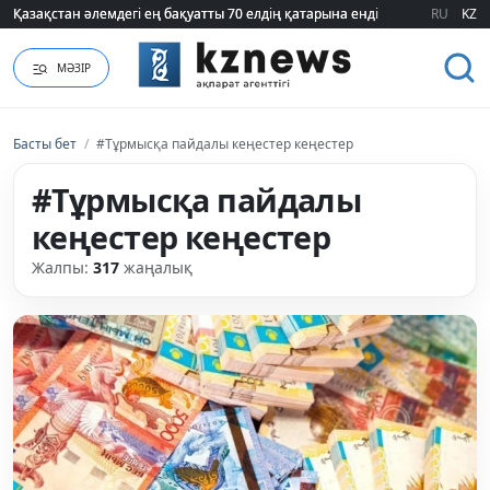
RU
KZ
ҮААЖ тарифі екі есеге қымбаттайды: Үкімет қандай уәж айтады?
МӘЗІР
Басты бет
/
#Тұрмысқа пайдалы кеңестер кеңестер
#Тұрмысқа пайдалы
кеңестер кеңестер
Жалпы:
317
жаңалық