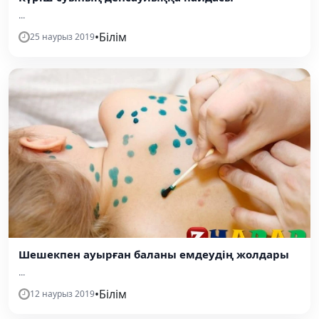
...
•
Білім
25 наурыз 2019
Шешекпен ауырған баланы емдеудің жолдары
...
•
Білім
12 наурыз 2019