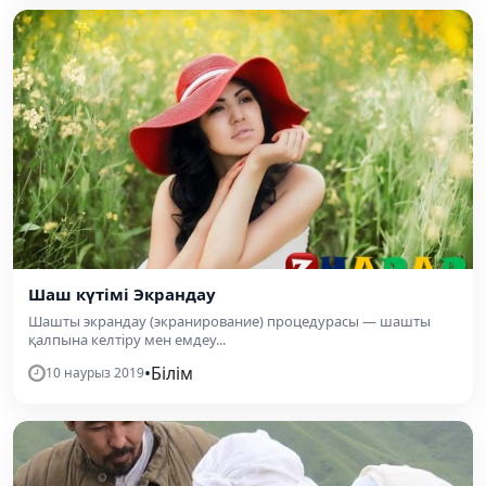
Шаш күтімі Экрандау
Шашты экрандау (экранирование) процедурасы — шашты
қалпына келтіру мен емдеу...
•
Білім
10 наурыз 2019