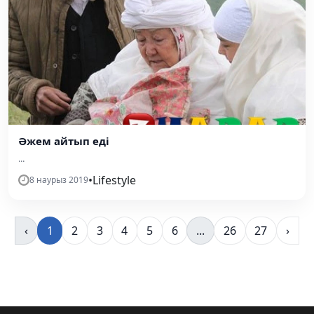
Әжем айтып еді
...
•
Lifestyle
8 наурыз 2019
‹
1
2
3
4
5
6
...
26
27
›