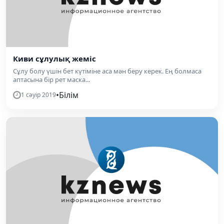
Киви сұлулық жеміс
Сұлу болу үшін бет күтіміне аса мән беру керек. Ең болмаcа
аптасына бір рет маска...
•
Білім
1 сәуір 2019