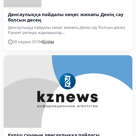
Денсаулыққа пайдалы кеңес жинағы Денің сау
болсын десең
Денсаулыққа пайдалы кеңес жинағы Денің сау болсын десең
Рахмет ретінде жарнамалар...
•
Білім
28 наурыз 2019
Күріш суының денсаулыққа пайдасы