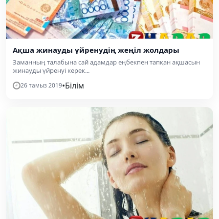
Ақша жинауды үйренудің жеңіл жолдары
Заманның талабына сай адамдар еңбекпен тапқан ақшасын
жинауды үйренуі керек...
•
Білім
26 тамыз 2019