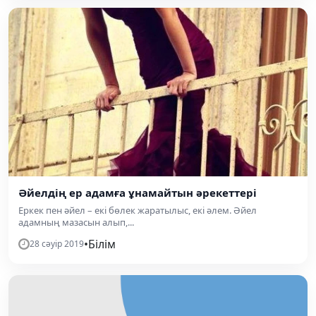
Әйелдің ер адамға ұнамайтын әрекеттері
Еркек пен әйел – екі бөлек жаратылыс, екі әлем. Әйел
адамның мазасын алып,...
•
Білім
28 сәуір 2019