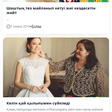
Шаштың тез майланып кетуі жиі кездесетін
жайт
...
•
Білім
7 тамыз 2019
Келін қай қылығымен сүйкімді
Қазақ халқында келіннің отбасындағы рөлі мен орны өзінше