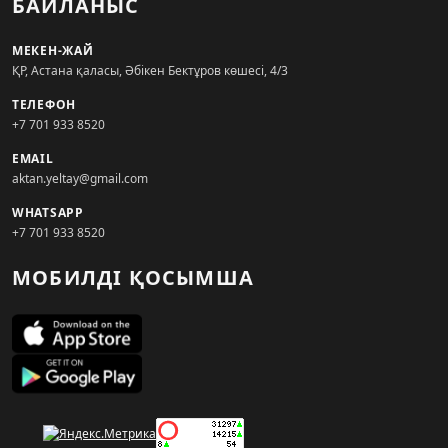
БАЙЛАНЫС
МЕКЕН-ЖАЙ
ҚР, Астана қаласы, Әбікен Бектұров көшесі, 4/3
ТЕЛЕФОН
+7 701 933 8520
EMAIL
aktan.yeltay@gmail.com
WHATSAPP
+7 701 933 8520
МОБИЛДІ ҚОСЫМША