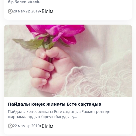
бір бөлек. «Келін...
•
Білім
28 мамыр 2019
Пайдалы кеңес жинағы Есте сақтаңыз
Пайдалы кеңес жинағы Есте сақтаңыз Рахмет ретінде
жарнамалардың біреуін басуды сұ...
•
Білім
22 мамыр 2019