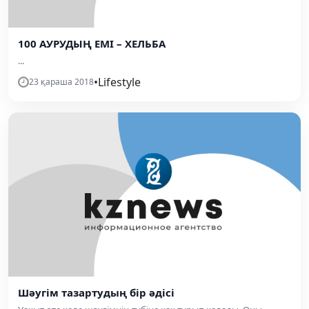
100 АУРУДЫҢ ЕМІ – ХЕЛЬБА
...
•
Lifestyle
23 қараша 2018
Шәугім тазартудың бір әдісі