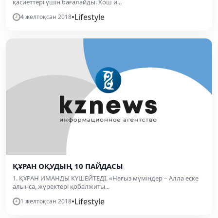
қасиеттері үшін бағалайды. Хош и...
•
Lifestyle
4 желтоқсан 2018
ҚҰРАН ОҚУДЫҢ 10 ПАЙДАСЫ
1. ҚҰРАН ИМАНДЫ КҮШЕЙТЕДІ. «Нағыз мүміндер – Алла еске
алынса, жүректері қобалжиты...
•
Lifestyle
1 желтоқсан 2018