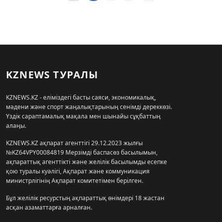
KZNEWS ТУРАЛЫ
KZNEWS.KZ - еліміздегі басты саяси, экономикалық,
мәдени және спорт жаңалықтарының сенімді дереккөзі.
Үздік сараптамалық мақала мен шынайы сұқбаттың
алаңы.
KZNEWS.KZ ақпарат агенттігі 29.12.2023 жылғы
№KZ64VPY00084819 Мерзімді баспасөз басылымын,
ақпараттық агенттікті және желілік басылымды есепке
қою туралы куәлігі, Ақпарат және коммуникация
министрлігінің Ақпарат комитетімен берілген.
Бұл желілік ресурстың ақпараттық өнімдері 18 жастан
асқан азаматтарға арналған.