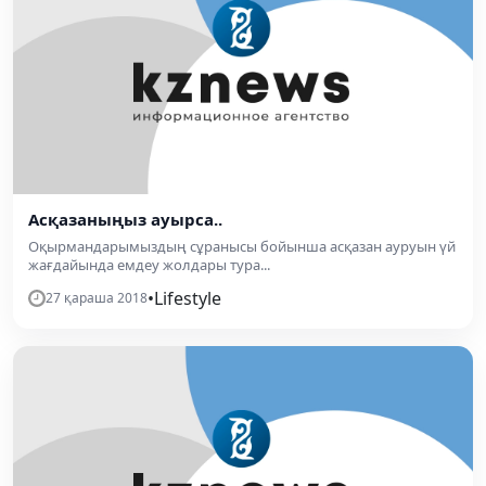
Асқазаныңыз ауырса..
Оқырмандарымыздың сұранысы бойынша асқазан ауруын үй
жағдайында емдеу жолдары тура...
•
Lifestyle
27 қараша 2018