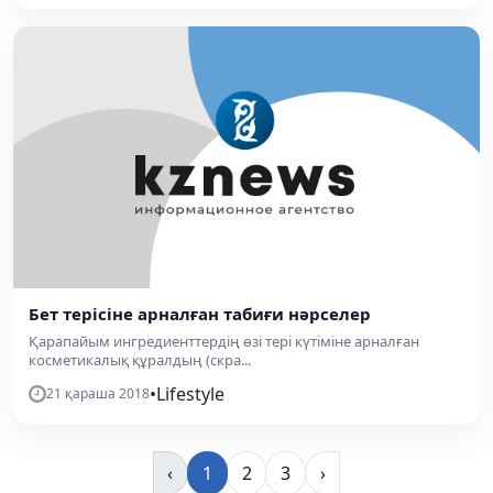
Бет терісіне арналған табиғи нәрселер
Қарапайым ингредиенттердің өзі тері күтіміне арналған
косметикалық құралдың (скра...
•
Lifestyle
21 қараша 2018
‹
1
2
3
›