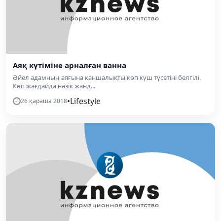
Аяқ күтіміне арналған ванна
Әйел адамның аяғына қаншалықты көп күш түсетіні белгілі.
Көп жағдайда нәзік жанд...
•
Lifestyle
26 қараша 2018