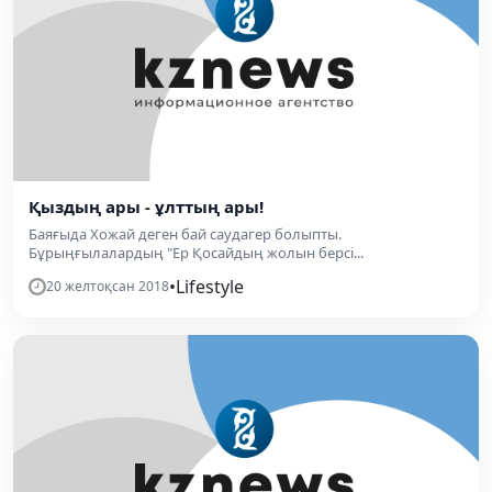
Қыздың ары - ұлттың ары!
Баяғыда Хожай деген бай саудагер болыпты.
Бұрыңғылалардың "Ер Қосайдың жолын берсі...
•
Lifestyle
20 желтоқсан 2018