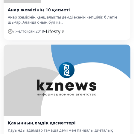
Анар жемісінің 10 қасиеті
Анар жемісінің қаншалықты дәмді екенін көпшілік білетін
шығар. Алайда оның бұл қа...
•
Lifestyle
7 желтоқсан 2018
Қауынның емдік қасиеттері
Қауынды адамдар тамаша дәмі мен пайдалы диеталық