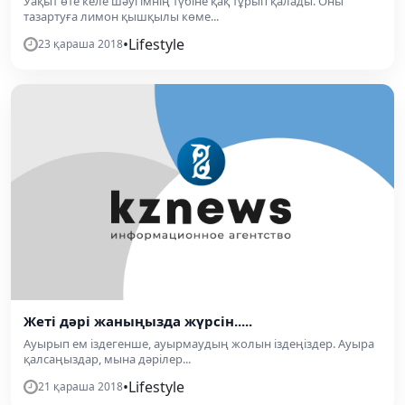
Уақыт өте келе шәугімнің түбіне қақ тұрып қалады. Оны
тазартуға лимон қышқылы көме...
•
Lifestyle
23 қараша 2018
Жеті дәрі жаныңызда жүрсін.....
Ауырып ем іздегенше, ауырмаудың жолын іздеңіздер. Ауыра
қалсаңыздар, мына дәрілер...
•
Lifestyle
21 қараша 2018