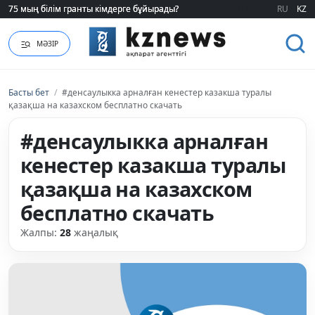
75 мың білім гранты кімдерге бұйырады?
75 мың білім гранты кімдерге бұйырады?
RU
KZ
МӘЗІР
Басты бет
/
#денсаулыкка арналған кенестер казакша туралы
қазақша на казахском бесплатно скачать
#денсаулыкка арналған
кенестер казакша туралы
қазақша на казахском
бесплатно скачать
Жалпы:
28
жаңалық