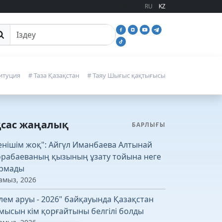
RU
KZ
йттан іздеу
итуция
# Таза Қазақстан
# Таяу Шығыс қақтығысы
қсас жаңалық
БАРЛЫҒЫ
енішім жоқ": Айгүл Иманбаева Алтынай
рабаеваның қызының ұзату тойына неге
рмады
амыз, 2026
лем аруы - 2026" байқауында Қазақстан
мысын кім қорғайтыны белгілі болды