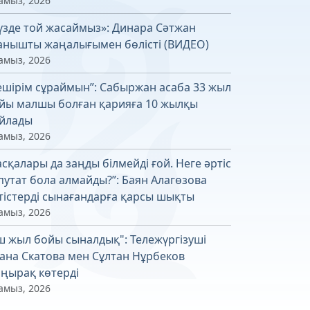
амыз, 2026
үзде той жасаймыз»: Динара Сәтжан
анышты жаңалығымен бөлісті (ВИДЕО)
амыз, 2026
ешірім сұраймын”: Сабыржан асаба 33 жыл
йы малшы болған қарияға 10 жылқы
йлады
амыз, 2026
асқалары да заңды білмейді ғой. Неге әртіс
путат бола алмайды?”: Баян Алагөзова
тістерді сынағандарға қарсы шықты
амыз, 2026
ш жыл бойы сыналдық": Тележүргізуші
ана Скатова мен Сұлтан Нұрбеков
ңырақ көтерді
амыз, 2026