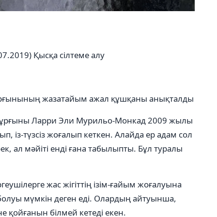
07.2019)
Қысқа сілтеме алу
ұрғынының жазатайым ажал құшқаны анықталды
тұрғыны Ларри Эли Мурильо-Монкад 2009 жылы
ып, із-түзсіз жоғалып кеткен. Алайда ер адам сол
к, ал мәйіті енді ғана табылыпты. Бұл туралы
еушілерге жас жігіттің ізім-ғайым жоғалуына
п болуы мүмкін деген еді. Олардың айтуынша,
 не қойғанын білмей кетеді екен.