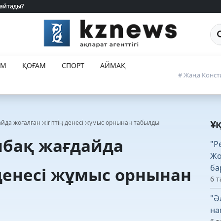
 айтады?
 айтады?
Са
ЕМ
ҚОҒАМ
СПОРТ
АЙМАҚ
# Жаңа Конст
Ұ
йда жоғалған жігіттің денесі жұмыс орнынан табылды
бақ жағдайда
"Р
Жо
ба
 денесі жұмыс орнынан
6 т
"Ә
на