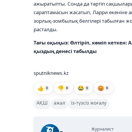
ажыратыпты. Сонда да тәртіп сақшыла
сараптамасын жасатып, Ларри екеніне аны
зорлық-зомбылық белгілері табылған ж
расталды.
Тағы оқыңыз: Өлтіріп, көміп кеткен
қыздың денесі табылды
sputniknews.kz
👍
👎
😂
😡
0
0
0
0
АҚШ
ажал
із-түзсіз жоғалу
Журналист