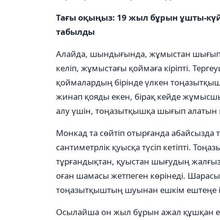
Тағы оқыңыз: 19 жыл бұрын ұшты-күй
табылды
Алайда, шындығында, жұмыстан шығып қ
келіп, жұмыстағы қоймаға кіріпті. Терге
қоймалардың бірінде үлкен тоңазытқышт
жинап қояды екен, бірақ кейде жұмысшы
алу үшін, тоңазытқышқа шығып алатын к
Монкад та сөйтіп отырғанда абайсызда
сантиметрлік қуысқа түсіп кетіпті. То
тұрғандықтан, қуыстан шығудың жалғыз 
оған шамасы жетпеген көрінеді. Шарасы
тоңазытқыштың шуынан ешкім ештеңе і
Осылайша он жыл бұрын ажал құшқан ер