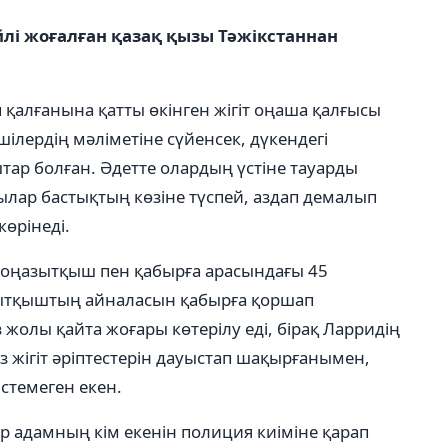
лі жоғалған қазақ қызы Тәжікстаннан
алғанына қатты өкінген жігіт оңаша қалғысы
ушілердің мәліметіне сүйенсек, дүкендегі
ар болған. Әдетте олардың үстіне тауарды
лар бастықтың көзіне түспей, аздап демалып
өрінеді.
 тоңазытқыш пен қабырға арасындағы 45
ңазытқыштың айналасын қабырға қоршап
жолы қайта жоғары көтерілу еді, бірақ Ларридің
з жігіт әріптестерін дауыстап шақырғанымен,
стемеген екен.
 адамның кім екенін полиция киіміне қарап