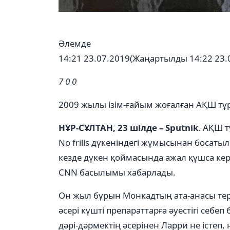
Әлемде
14:21 23.07.2019
(Жаңартылды 14:22 23.
7
0
0
2009 жылы ізім-ғайым жоғалған АҚШ т
НҰР-СҰЛТАН, 23 шілде – Sputnik
. АҚШ 
No frills дүкеніндегі жұмысынан босатыл
кезде дүкен қоймасында ажал құшcа кере
CNN басылымы хабарлады.
Он жыл бұрын Монкадтың ата-анасы терг
әсері күшті препараттарға әуестігі себе
дәрі-дәрмектің әсерінен Ларри не істеп,