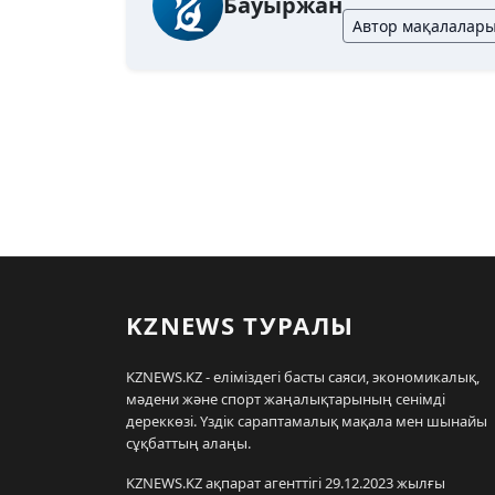
Бауыржан
Автор мақалалар
KZNEWS ТУРАЛЫ
KZNEWS.KZ - еліміздегі басты саяси, экономикалық,
мәдени және спорт жаңалықтарының сенімді
дереккөзі. Үздік сараптамалық мақала мен шынайы
сұқбаттың алаңы.
KZNEWS.KZ ақпарат агенттігі 29.12.2023 жылғы