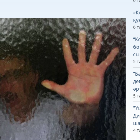
6 т
«К
қу
6 т
“К
бо
сы
5 т
“Б
де
әр
5 т
"Ү
Ди
ша
4 т