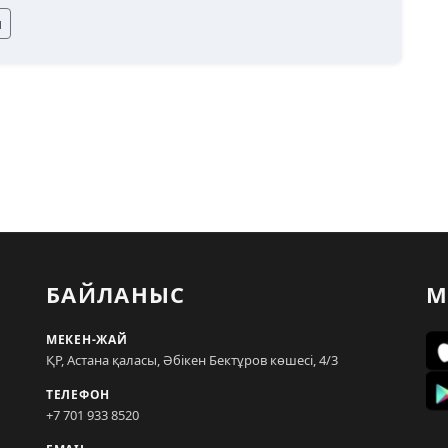
ы
БАЙЛАНЫС
М
МЕКЕН-ЖАЙ
ҚР, Астана қаласы, Әбікен Бектұров көшесі, 4/3
ТЕЛЕФОН
+7 701 933 8520