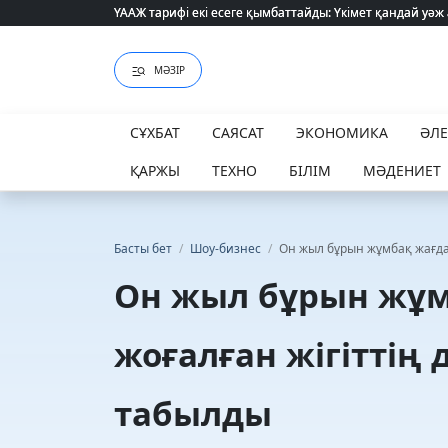
ҮААЖ тарифі екі есеге қымбаттайды: Үкімет қандай уәж
ҮААЖ тарифі екі есеге қымбаттайды: Үкімет қандай уәж
МӘЗІР
СҰХБАТ
САЯСАТ
ЭКОНОМИКА
ӘЛ
ҚАРЖЫ
ТЕХНО
БІЛІМ
МӘДЕНИЕТ
Басты бет
/
Шоу-бизнес
/
Он жыл бұрын жұмбақ жағда
Он жыл бұрын жұм
жоғалған жігіттің
табылды