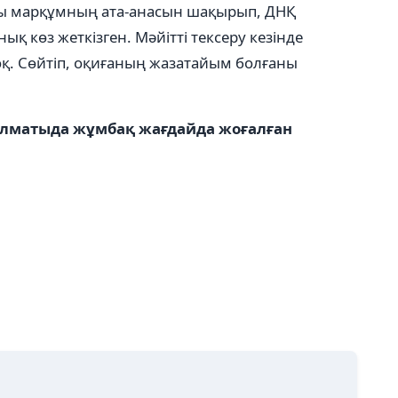
ры марқұмның ата-анасын шақырып, ДНҚ
қ көз жеткізген. Мәйітті тексеру кезінде
оқ. Сөйтіп, оқиғаның жазатайым болғаны
: Алматыда жұмбақ жағдайда жоғалған