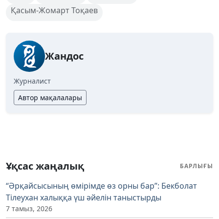
Қасым-Жомарт Тоқаев
Жандос
Журналист
Автор мақалалары
Ұқсас жаңалық
БАРЛЫҒЫ
“Әрқайсысының өмірімде өз орны бар”: Бекболат
Тілеухан халыққа үш әйелін таныстырды
7 тамыз, 2026