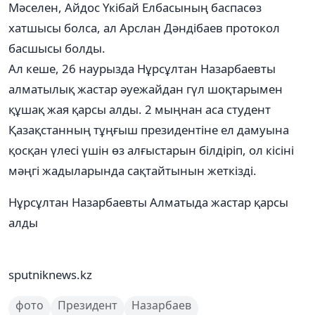
Мәселен, Айдос Үкібай Елбасының баспасөз
хатшысы болса, ал Арслан Дәндібаев протокол
басшысы болды.
Ал кеше, 26 наурызда Нұрсұлтан Назарбаевты
алматылық жастар әуежайдан гүл шоқтарымен
құшақ жая қарсы алды. 2 мыңнан аса студент
Қазақстанның тұңғыш президентіне ел дамуына
қосқан үлесі үшін өз алғыстарын білдіріп, ол кісіні
мәңгі жадыларында сақтайтынын жеткізді.
Нұрсұлтан Назарбаевты Алматыда жастар қарсы
алды
sputniknews.kz
фото
Президент
Назарбаев