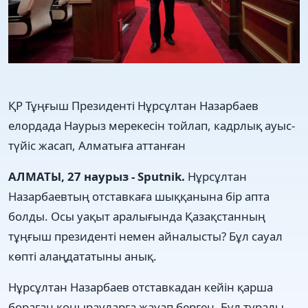
ҚР Тұңғыш Президенті Нұрсұлтан Назарбаев
елордада Наурыз мерекесін тойлап, кадрлық ауыс-
түйіс жасап, Алматыға аттанған
АЛМАТЫ, 27 наурыз - Sputnik.
Нұрсұлтан
Назарбаевтың отставкаға шыққанына бір апта
болды. Осы уақыт аралығында Қазақстанның
тұңғыш президенті немен айналысты? Бұл сауал
көпті алаңдататыны анық.
Нұрсұлтан Назарбаев отставкадан кейін қарша
бораған қоңырауларға жауап берген. Бұл туралы