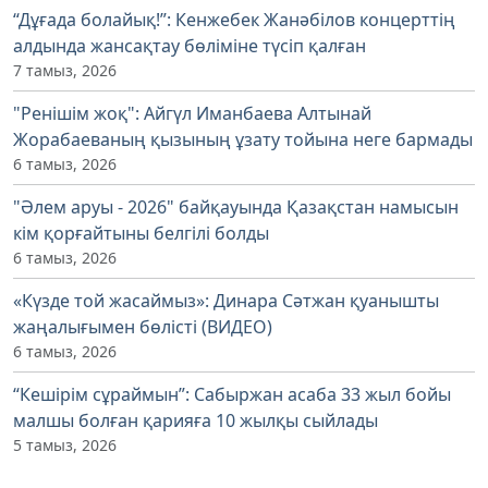
“Дұғада болайық!”: Кенжебек Жанәбілов концерттің
алдында жансақтау бөліміне түсіп қалған
7 тамыз, 2026
"Ренішім жоқ": Айгүл Иманбаева Алтынай
Жорабаеваның қызының ұзату тойына неге бармады
6 тамыз, 2026
"Әлем аруы - 2026" байқауында Қазақстан намысын
кім қорғайтыны белгілі болды
6 тамыз, 2026
«Күзде той жасаймыз»: Динара Сәтжан қуанышты
жаңалығымен бөлісті (ВИДЕО)
6 тамыз, 2026
“Кешірім сұраймын”: Сабыржан асаба 33 жыл бойы
малшы болған қарияға 10 жылқы сыйлады
5 тамыз, 2026