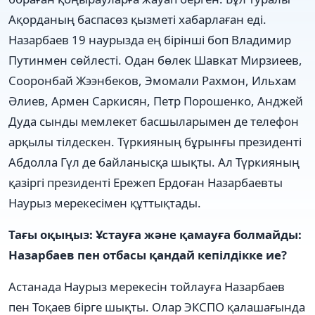
Ақорданың баспасөз қызметі хабарлаған еді.
Назарбаев 19 наурызда ең бірінші боп Владимир
Путинмен сөйлесті. Одан бөлек Шавкат Мирзиеев,
Сооронбай Жээнбеков, Эмомали Рахмон, Ильхам
Әлиев, Армен Саркисян, Петр Порошенко, Анджей
Дуда сынды мемлекет басшыларымен де телефон
арқылы тілдескен. Түркияның бұрынғы президенті
Абдолла Гүл де байланысқа шықты. Ал Түркияның
қазіргі президенті Ережеп Ердоған Назарбаевты
Наурыз мерекесімен құттықтады.
Тағы оқыңыз: Ұстауға және қамауға болмайды:
Назарбаев пен отбасы қандай кепілдікке ие?
Астанада Наурыз мерекесін тойлауға Назарбаев
пен Тоқаев бірге шықты. Олар ЭКСПО қалашағында