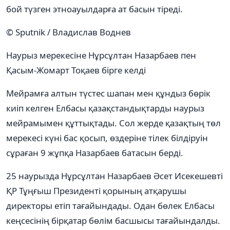
бой түзген этноауылдарға ат басын тіреді.
© Sputnik / Владислав Воднев
Наурыз мерекесіне Нұрсұлтан Назарбаев пен
Қасым-Жомарт Тоқаев бірге келді
Мейрамға алтын түстес шапан мен құндыз бөрік
киіп келген Елбасы қазақстандықтарды наурыз
мейрамымен құттықтады. Сол жерде қазақтың төл
мерекесі күні бас қосып, өздеріне тілек білдіруін
сұраған 9 жұпқа Назарбаев батасын берді.
25 наурызда Нұрсұлтан Назарбаев Әсет Исекешевті
ҚР Тұңғыш Президенті қорының атқарушы
директоры етіп тағайындады. Одан бөлек Елбасы
кеңсесінің бірқатар бөлім басшысы тағайындалды.