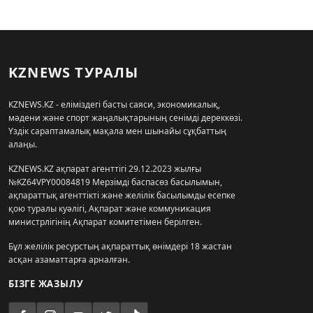
KZNEWS ТУРАЛЫ
KZNEWS.KZ - еліміздегі басты саяси, экономикалық,
мәдени және спорт жаңалықтарының сенімді дереккөзі.
Үздік сараптамалық мақала мен шынайы сұқбаттың
алаңы.
KZNEWS.KZ ақпарат агенттігі 29.12.2023 жылғы
№KZ64VPY00084819 Мерзімді баспасөз басылымын,
ақпараттық агенттікті және желілік басылымды есепке
қою туралы куәлігі, Ақпарат және коммуникация
министрлігінің Ақпарат комитетімен берілген.
Бұл желілік ресурстың ақпараттық өнімдері 18 жастан
асқан азаматтарға арналған.
БІЗГЕ ЖАЗЫЛУ