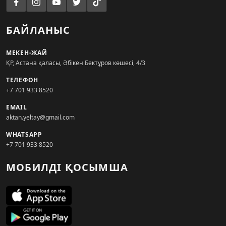
БАЙЛАНЫС
МЕКЕН-ЖАЙ
ҚР, Астана қаласы, Әбікен Бектұров көшесі, 4/3
ТЕЛЕФОН
+7 701 933 8520
EMAIL
aktan.yeltay@gmail.com
WHATSAPP
+7 701 933 8520
МОБИЛДІ ҚОСЫМША