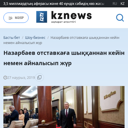
3,5 миллиардтың аферасы және 40 күндік сәбидің көз жасы: Медицинад
3,5 миллиардтың аферасы және 40 күндік сәбидің көз жасы: Медицинад
RU
KZ
МӘЗІР
Басты бет
/
Шоу-бизнес
/
Назарбаев отставкаға шыққаннан кейін
немен айналысып жүр
Назарбаев отставкаға шыққаннан кейін
немен айналысып жүр
27 наурыз, 2019