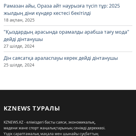
Рамазан айы, Ораза айт наурызға түсіп тұр: 2025
жылдың діни күндер кестесі бекітілді
18 ақпан, 2025
"Қыздардың арасында орамалды арабша тағу мода"
дейді дінтанушы
27 шілде, 2024
Дін саясатқа араласпауы керек дейді дінтанушы
25 шілде, 2024
KZNEWS ТУРАЛЫ
KZNEWS.KZ - еліміздегі басты саяси, экономикалық,
мәдени және спорт жаңалықтарының сенімді дереккөзі.
Үздік сараптамалық мақала мен шынайы сұқбаттың