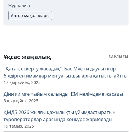
Журналист
Автор мақалалары
Ұқсас жаңалық
БАРЛЫҒЫ
"Қатаң ескерту жасадық": Бас Мүфти даулы пікір
білдірген имамдар мен уағызшыларға қатысты айтты
17 қыркүйек, 2025
Діни киімге тыйым салынды: ІІМ мәлімдеме жасады
5 қыркүйек, 2025
ҚМДБ 2026 жылғы қажылықты ұйымдастыратын
туроператорлар арасында конкурс жариялады
19 тамыз, 2025