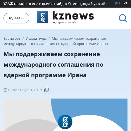
ҮААЖ тарифі екі есеге қымбаттайды: Үкімет қандай уәж айтады?
ҮААЖ тарифі екі есеге қымбаттайды: Үкімет қандай уәж айтады?
RU
KZ
МӘЗІР
Басты бет
/
Ислам нұры
/
Мы поддерживаем сохранение
международного соглашения по ядерной программе Ирана
Мы поддерживаем сохранение
международного соглашения по
ядерной программе Ирана
12 желтоқсан, 2018