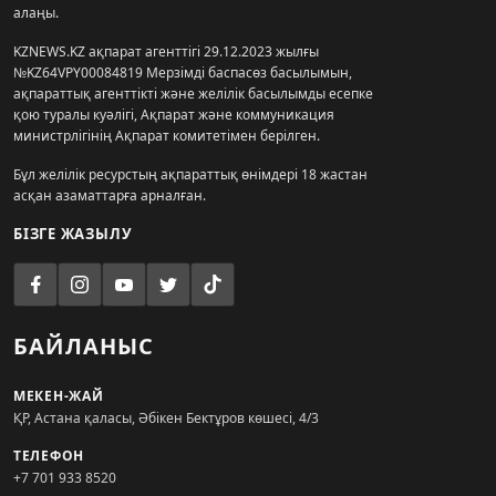
алаңы.
KZNEWS.KZ ақпарат агенттігі 29.12.2023 жылғы
№KZ64VPY00084819 Мерзімді баспасөз басылымын,
ақпараттық агенттікті және желілік басылымды есепке
қою туралы куәлігі, Ақпарат және коммуникация
министрлігінің Ақпарат комитетімен берілген.
Бұл желілік ресурстың ақпараттық өнімдері 18 жастан
асқан азаматтарға арналған.
БІЗГЕ ЖАЗЫЛУ
БАЙЛАНЫС
МЕКЕН-ЖАЙ
ҚР, Астана қаласы, Әбікен Бектұров көшесі, 4/3
ТЕЛЕФОН
+7 701 933 8520