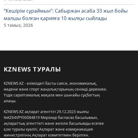
“Кешірім сұраймын”: Сабыржан асаба 33 жыл бойы
малшы болған қарияға 10 жылқы сыйлады
5 тамыз, 2026
KZNEWS ТУРАЛЫ
KZNEWS.KZ - еліміздегі басты саяси, экономикалық,
мәдени және спорт жаңалықтарының сенімді дереккөзі.
Үздік сараптамалық мақала мен шынайы сұқбаттың
алаңы.
KZNEWS.KZ ақпарат агенттігі 29.12.2023 жылғы
№KZ64VPY00084819 Мерзімді баспасөз басылымын,
ақпараттық агенттікті және желілік басылымды есепке
қою туралы куәлігі, Ақпарат және коммуникация
министрлігінің Ақпарат комитетімен берілген.