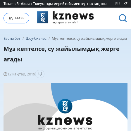
Тоқаев Бекболат Тілеуханды мерейтойымен құттықтап, шығармашылық т
Тоқаев Бекболат Тілеуханды мерейтойымен құттықтап, шығармашылық т
RU
KZ
МӘЗІР
Басты бет
/
Шоу-бизнес
/
Мұз кептелсе, су жайылымдық жерге ағады
Мұз кептелсе, су жайылымдық жерге
ағады
12 қаңтар, 2019