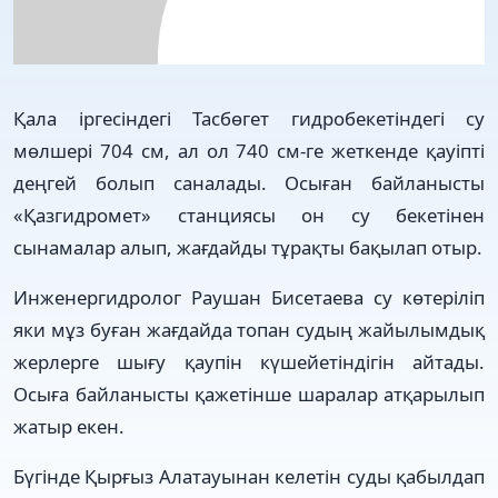
Қала іргесіндегі Тасбөгет гидробекетіндегі су
мөлшері 704 см, ал ол 740 см-ге жеткенде қауіпті
деңгей болып саналады. Осыған байланысты
«Қазгидромет» станциясы он су бекетінен
сынамалар алып, жағдайды тұрақты бақылап отыр.
Инженергидролог Раушан Бисетаева су көтеріліп
яки мұз буған жағдайда топан судың жайылымдық
жерлерге шығу қаупін күшейетіндігін айтады.
Осыға байланысты қажетінше шаралар атқарылып
жатыр екен.
Бүгінде Қырғыз Алатауынан келетін суды қабылдап