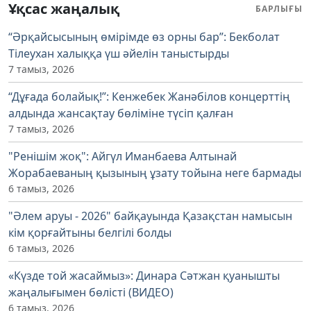
Ұқсас жаңалық
БАРЛЫҒЫ
“Әрқайсысының өмірімде өз орны бар”: Бекболат
Тілеухан халыққа үш әйелін таныстырды
7 тамыз, 2026
“Дұғада болайық!”: Кенжебек Жанәбілов концерттің
алдында жансақтау бөліміне түсіп қалған
7 тамыз, 2026
"Ренішім жоқ": Айгүл Иманбаева Алтынай
Жорабаеваның қызының ұзату тойына неге бармады
6 тамыз, 2026
"Әлем аруы - 2026" байқауында Қазақстан намысын
кім қорғайтыны белгілі болды
6 тамыз, 2026
«Күзде той жасаймыз»: Динара Сәтжан қуанышты
жаңалығымен бөлісті (ВИДЕО)
6 тамыз, 2026