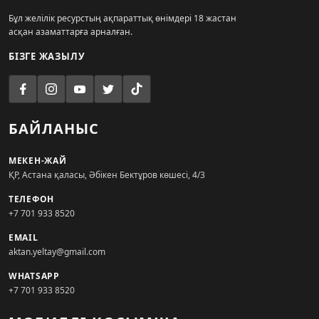
Бұл желілік ресурстың ақпараттық өнімдері 18 жастан
асқан азаматтарға арналған.
БІЗГЕ ЖАЗЫЛУ
БАЙЛАНЫС
МЕКЕН-ЖАЙ
ҚР, Астана қаласы, Әбікен Бектұров көшесі, 4/3
ТЕЛЕФОН
+7 701 933 8520
EMAIL
aktan.yeltay@gmail.com
WHATSAPP
+7 701 933 8520