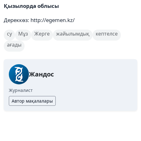
Қызылорда облысы
Дереккөз: http://egemen.kz/
су
Мұз
Жерге
жайылымдық
кептелсе
ағады
Жандос
Журналист
Автор мақалалары