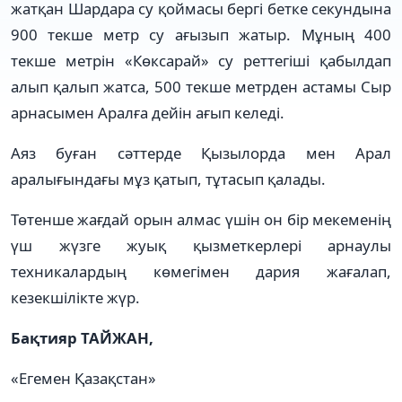
жатқан Шардара су қоймасы бергі бетке секундына
900 текше метр су ағызып жатыр. Мұның 400
текше метрін «Көксарай» су реттегіші қабылдап
алып қалып жатса, 500 текше метрден астамы Сыр
арнасымен Аралға дейін ағып келеді.
Аяз буған сәттерде Қызылорда мен Арал
аралығындағы мұз қатып, тұтасып қалады.
Төтенше жағдай орын алмас үшін он бір мекеменің
үш жүзге жуық қызметкерлері арнаулы
техникалардың көмегімен дария жағалап,
кезекшілікте жүр.
Бақтияр ТАЙЖАН,
«Егемен Қазақстан»