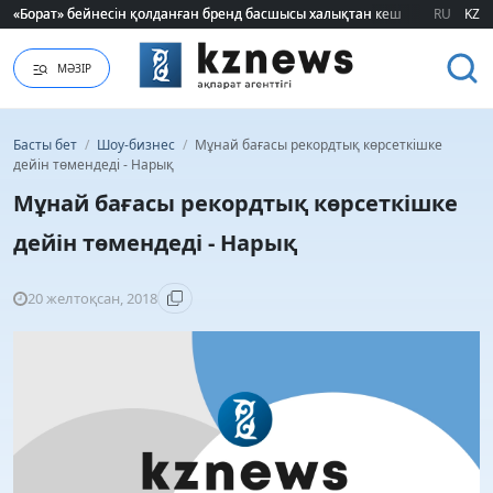
«Борат» бейнесін қолданған бренд басшысы халықтан кешірім сұрады
«Борат» бейнесін қолданған бренд басшысы халықтан кешірім сұрады
RU
KZ
МӘЗІР
Басты бет
/
Шоу-бизнес
/
Мұнай бағасы рекордтық көрсеткішке
дейін төмендеді - Нарық
Мұнай бағасы рекордтық көрсеткішке
дейін төмендеді - Нарық
20 желтоқсан, 2018