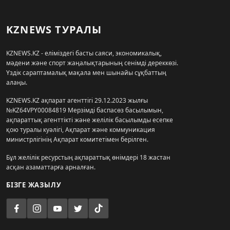
KZNEWS ТУРАЛЫ
KZNEWS.KZ - еліміздегі басты саяси, экономикалық,
мәдени және спорт жаңалықтарының сенімді дереккөзі.
Үздік сараптамалық мақала мен шынайы сұқбаттың
алаңы.
KZNEWS.KZ ақпарат агенттігі 29.12.2023 жылғы
№KZ64VPY00084819 Мерзімді баспасөз басылымын,
ақпараттық агенттікті және желілік басылымды есепке
қою туралы куәлігі, Ақпарат және коммуникация
министрлігінің Ақпарат комитетімен берілген.
Бұл желілік ресурстың ақпараттық өнімдері 18 жастан
асқан азаматтарға арналған.
БІЗГЕ ЖАЗЫЛУ