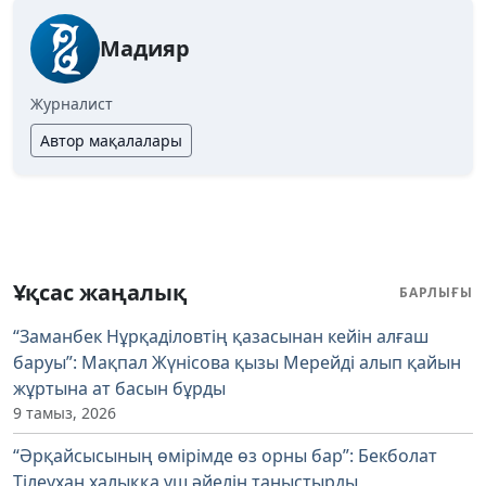
Мадияр
Журналист
Автор мақалалары
Ұқсас жаңалық
БАРЛЫҒЫ
“Заманбек Нұрқаділовтің қазасынан кейін алғаш
баруы”: Мақпал Жүнісова қызы Мерейді алып қайын
жұртына ат басын бұрды
9 тамыз, 2026
“Әрқайсысының өмірімде өз орны бар”: Бекболат
Тілеухан халыққа үш әйелін таныстырды