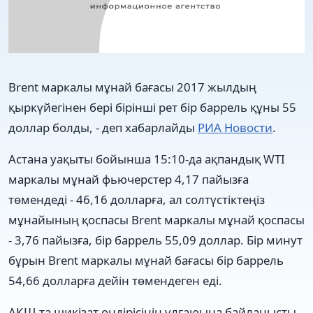
Brent маркалы мұнай бағасы 2017 жылдың
қыркүйегінен бері бірінші рет бір баррель құны 55
доллар болды, - деп хабарлайды
РИА Новости
.
Астана уақыты бойынша 15:10-да ақпандық WTI
маркалы мұнай фьючерстер 4,17 пайызға
төмендеді - 46,16 долларға, ал солтүстіктеңіз
мұнайының қоспасы Brent маркалы мұнай қоспасы
- 3,76 пайызға, бір баррель 55,09 доллар. Бір минут
бұрын Brent маркалы мұнай бағасы бір баррель
54,66 долларға дейін төмендеген еді.
АҚШ-та шикізат өндірісінің ұлғаюына байланысты