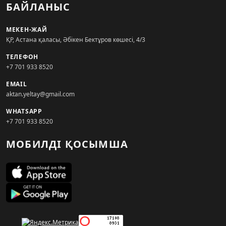
БАЙЛАНЫС
МЕКЕН-ЖАЙ
ҚР, Астана қаласы, Әбікен Бектұров көшесі, 4/3
ТЕЛЕФОН
+7 701 933 8520
EMAIL
aktan.yeltay@gmail.com
WHATSAPP
+7 701 933 8520
МОБИЛДІ ҚОСЫМША