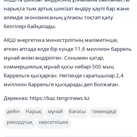
нарықта тым артық шикізат өндіру қаупі бар және
әлемдік экономиканың ұлғаюы тоқтап қалу
белгілері байқалады.
АҚШ энергетика министрлігінің мәліметінше,
өткен аптада елде бір күнде 11,6 миллион баррель
мұнай өнімі өндірілген. Сонымен қатар,
коммерциялық мұнай қосы небәрі 500 мың
баррельге қысқарған. Негізінде сарапшылар 2,4
миллион баррельге қысқарады деп болжаған.
Дереккөз: https://kaz.tengrinews.kz
дейін
Нарық
мұнай
бағасы
төмендеді
рекордтық
көрсеткішке