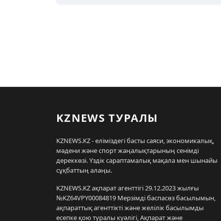
KZNEWS ТУРАЛЫ
KZNEWS.KZ - еліміздегі басты саяси, экономикалық,
мәдени және спорт жаңалықтарының сенімді
дереккөзі. Үздік сараптамалық мақала мен шынайы
сұқбаттың алаңы.
KZNEWS.KZ ақпарат агенттігі 29.12.2023 жылғы
№KZ64VPY00084819 Мерзімді баспасөз басылымын,
ақпараттық агенттікті және желілік басылымды
есепке қою туралы куәлігі, Ақпарат және