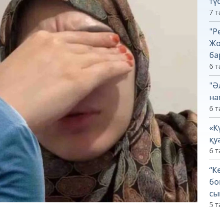
тү
7 т
"Р
Жо
ба
6 т
"Ә
на
6 т
«К
қу
6 т
“К
бо
сы
5 т