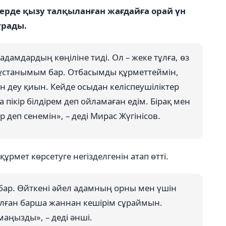
лерде қызу талқыланған жағдайға орай үн
ұрады.
адамдардың көңіліне тиді. Ол – жеке тұлға, өз
з ұстанымым бар. Отбасымды құрметтеймін,
ін деу қиын. Кейде осыдан келіспеушіліктер
пікір білдірем деп ойламаған едім. Бірақ мен
р деп сенемін», – деді Мирас Жүгінісов.
рмет көрсетуге негізделгенін атап өтті.
 бар. Өйткені әйел адамның орны мен үшін
қалған барша жаннан кешірім сұраймын.
 маңызды», – деді әнші.