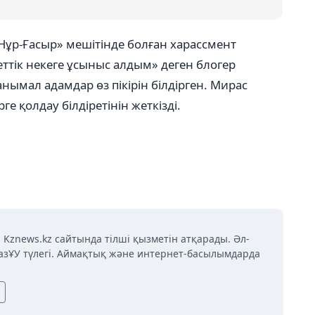
 «Нұр-Ғасыр» мешітінде болған харассмент
еттік некеге ұсыныс алдым» деген блогер
нымал адамдар өз пікірін білдірген. Мирас
ге қолдау білдіретінін жеткізді.
 Kznews.kz сайтында тілші қызметін атқарады. Әл-
азҰУ түлегі. Аймақтық және интернет-басылымдарда