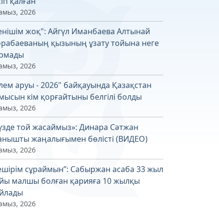
сіп қалған
амыз, 2026
енішім жоқ": Айгүл Иманбаева Алтынай
рабаеваның қызының ұзату тойына неге
рмады
амыз, 2026
лем аруы - 2026" байқауында Қазақстан
мысын кім қорғайтыны белгілі болды
амыз, 2026
үзде той жасаймыз»: Динара Сәтжан
анышты жаңалығымен бөлісті (ВИДЕО)
амыз, 2026
ешірім сұраймын”: Сабыржан асаба 33 жыл
йы малшы болған қарияға 10 жылқы
йлады
амыз, 2026