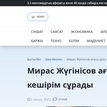
3,5 миллиардтың аферасы және 40 күндік сәбидің көз
3,5 миллиардтың аферасы және 40 күндік сәбидің көз
МӘЗІР
СҰХБАТ
САЯСАТ
ЭКОНОМИКА
ӘЛ
ҚАРЖЫ
ТЕХНО
БІЛІМ
МӘДЕНИЕТ
Басты бет
/
Шоу-бизнес
/
Мирас Жүгінісов ағасы үшін
Мирас Жүгінісов а
кешірім сұрады
1 тамыз, 2025
Сілтеме