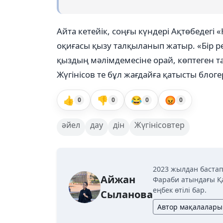
Айта кетейік, соңғы күндері Ақтөбедегі
оқиғасы қызу талқыланып жатыр. «Бір р
қыздың мәлімдемесіне орай, көптеген та
Жүгінісов те бұл жағдайға қатысты блогер
👍
👎
😂
😡
0
0
0
0
әйел
дау
дін
Жүгінісовтер
2023 жылдан бастап
Айжан
Фараби атындағы Қ
еңбек өтілі бар.
Сыланова
Автор мақалалары