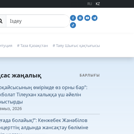
RU
KZ
йттан іздеу
итуция
# Таза Қазақстан
# Таяу Шығыс қақтығысы
қсас жаңалық
БАРЛЫҒЫ
рқайсысының өмірімде өз орны бар”:
кболат Тілеухан халыққа үш әйелін
ныстырды
амыз, 2026
ұғада болайық!”: Кенжебек Жанәбілов
нцерттің алдында жансақтау бөліміне