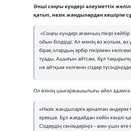
Әнші соңғы күндері әлеуметтік желі
қатып, нәзік жандылардан кешірім с
«Соңғы күндері ағамның пікірі кейбір 
ойын білдірді. Ал менің өз жолым, ө
бірақ олардың әрбір пікірімен келісем
туады. Ашығын айтсам, бұл тақырыпқа 
не айтқым келгенін сіздер түсіндіңізде
Ол өзінің шығармашылығы әйел адамға құ
«Нәзік жандыларға арналған әндерім
ерекше. Бұл жағдайдан кейін көңілі 
Сіздердің сенімдеріңіз – мен үшін өте