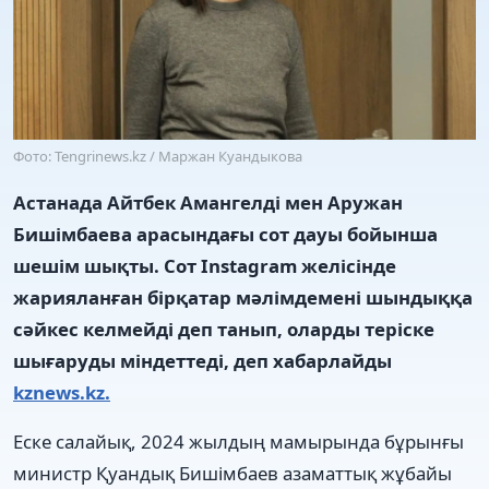
Фото: Tengrinews.kz / Маржан Куандыкова
Астанада Айтбек Амангелді мен Аружан
Бишімбаева арасындағы сот дауы бойынша
шешім шықты. Сот Instagram желісінде
жарияланған бірқатар мәлімдемені шындыққа
сәйкес келмейді деп танып, оларды теріске
шығаруды міндеттеді, деп хабарлайды
kznews.kz.
Еске салайық, 2024 жылдың мамырында бұрынғы
министр Қуандық Бишімбаев азаматтық жұбайы