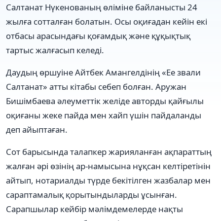
Салтанат Нүкенованың өліміне байланысты 24
жылға сотталған болатын. Осы оқиғадан кейін екі
отбасы арасындағы қоғамдық және құқықтық
тартыс жалғасып келеді.
Даудың өршуіне Айтбек Амангелдінің «Ее звали
Салтанат» атты кітабы себеп болған. Аружан
Бишімбаева әлеуметтік желіде авторды қайғылы
оқиғаны жеке пайда мен хайп үшін пайдаланды
деп айыптаған.
Сот барысында талапкер жарияланған ақпараттың
жалған әрі өзінің ар-намысына нұқсан келтіретінін
айтып, нотариалды түрде бекітілген жазбалар мен
сараптамалық қорытындыларды ұсынған.
Сарапшылар кейбір мәлімдемелерде нақты