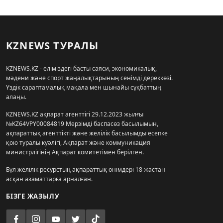
KZNEWS ТУРАЛЫ
KZNEWS.KZ - еліміздегі басты саяси, экономикалық,
мәдени және спорт жаңалықтарының сенімді дереккөзі.
Үздік сараптамалық мақала мен шынайы сұқбаттың
алаңы.
KZNEWS.KZ ақпарат агенттігі 29.12.2023 жылғы
№KZ64VPY00084819 Мерзімді баспасөз басылымын,
ақпараттық агенттікті және желілік басылымды есепке
қою туралы куәлігі, Ақпарат және коммуникация
министрлігінің Ақпарат комитетімен берілген.
Бұл желілік ресурстың ақпараттық өнімдері 18 жастан
асқан азаматтарға арналған.
БІЗГЕ ЖАЗЫЛУ