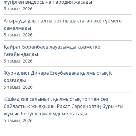
жүгірген видеосына пародия жасады
5 тамыз, 2026
Атырауда ұлын алты рет пышақтаған әке түрмеге
қамалмады
5 тамыз, 2026
Қайрат Боранбаев лауазымды қызметке
тағайындалды
5 тамыз, 2026
Журналист Динара Егеубаеваға қылмыстық іс
қозғалды
5 тамыз, 2026
«Ішімдікке салынып, қылмыстық топпен сөз
байласты»: жылқышы Рахат Сәрсеновтің бұрынғы
жұмыс берушісі мәлімдеме жасады
5 тамыз, 2026