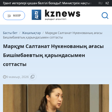
Грант иегерлері қашан белгілі болады?: Министрлік нақты мерзімді атад
Грант иегерлері қашан белгілі болады?: Министрлік нақты мерзімді атад
RU
KZ
МӘЗІР
Басты бет
/
Жаңалықтар
/
Марқұм Салтанат Нүкенованың ағасы
Бишімбаевтың қарындасымен соттасты
Марқұм Салтанат Нүкенованың ағасы
Бишімбаевтың қарындасымен
соттасты
9 мамыр, 2026