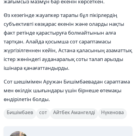
жағымсыз мазмұн бар екенін көрсеткен.
Өз кезегінде жауапкер тарапы бұл пікірлердің
субъективті көзқарас екенін және оларды нақты
факт ретінде қарастыруға болмайтынын алға
тартқан. Алайда қосымша сот сараптамасы
жүргізілгеннен кейін, Астана қаласының азаматтық
істер жөніндегі ауданаралық соты талап арызды
ішінара қанағаттандырды.
Сот шешімімен Аружан Бишімбаевадан сараптама
мен өкілдік шығындары үшін бірнеше өтемақы
өндірілетін болды.
Бишімбаев
сот
Айтбек Амангелді
Нүкенова