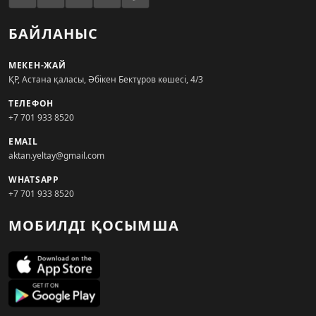
БАЙЛАНЫС
МЕКЕН-ЖАЙ
ҚР, Астана қаласы, Әбікен Бектұров көшесі, 4/3
ТЕЛЕФОН
+7 701 933 8520
EMAIL
aktan.yeltay@gmail.com
WHATSAPP
+7 701 933 8520
МОБИЛДІ ҚОСЫМША