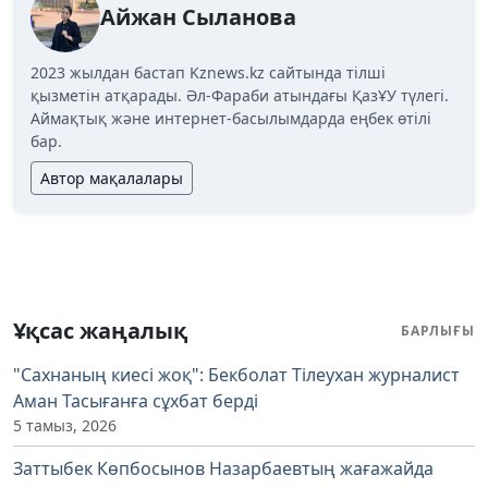
Айжан Сыланова
2023 жылдан бастап Kznews.kz сайтында тілші
қызметін атқарады. Әл-Фараби атындағы ҚазҰУ түлегі.
Аймақтық және интернет-басылымдарда еңбек өтілі
бар.
Автор мақалалары
Ұқсас жаңалық
БАРЛЫҒЫ
"Сахнаның киесі жоқ": Бекболат Тілеухан журналист
Аман Тасығанға сұхбат берді
5 тамыз, 2026
Заттыбек Көпбосынов Назарбаевтың жағажайда