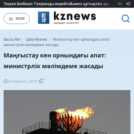
Тоқаев Бекболат Тілеуханды мерейтойымен құттықтап, шығармашылық т
Тоқаев Бекболат Тілеуханды мерейтойымен құттықтап, шығармашылық т
RU
KZ
МӘЗІР
Басты бет
/
Шоу-бизнес
/
Маңғыстау кен орнындағы апат:
министрлік мәлімдеме жасады
Маңғыстау кен орнындағы апат:
министрлік мәлімдеме жасады
24 наурыз, 2019