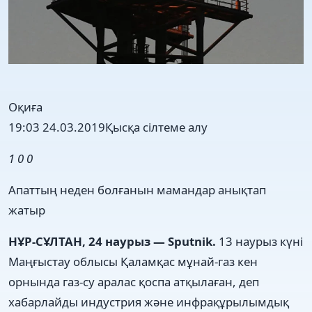
Оқиға
19:03 24.03.2019
Қысқа сілтеме алу
1
0
0
Апаттың неден болғанын мамандар анықтап
жатыр
НҰР-СҰЛТАН, 24 наурыз — Sputnik.
13 наурыз күні
Маңғыстау облысы Қаламқас мұнай-газ кен
орнында газ-су аралас қоспа атқылаған, деп
хабарлайды индустрия және инфрақұрылымдық