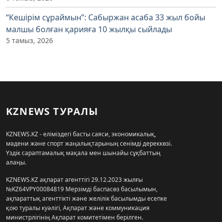
“Кешірім сұраймын”: Сабыржан асаба 33 жыл бойы
малшы болған қарияға 10 жылқы сыйлады
5 тамыз, 2026
KZNEWS ТУРАЛЫ
KZNEWS.KZ - еліміздегі басты саяси, экономикалық,
мәдени және спорт жаңалықтарының сенімді дереккөзі.
Үздік сараптамалық мақала мен шынайы сұқбаттың
алаңы.
KZNEWS.KZ ақпарат агенттігі 29.12.2023 жылғы
№KZ64VPY00084819 Мерзімді баспасөз басылымын,
ақпараттық агенттікті және желілік басылымды есепке
қою туралы куәлігі, Ақпарат және коммуникация
министрлігінің Ақпарат комитетімен берілген.