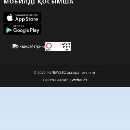
МОБИЛДІ ҚОСЫМША
© 2026. KZNEWS.KZ ақпарат агенттігі
Сайтты жасаған
WebAudit