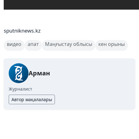
sputniknews.kz
видео
апат
Маңғыстау облысы
кен орыны
Арман
Журналист
Автор мақалалары