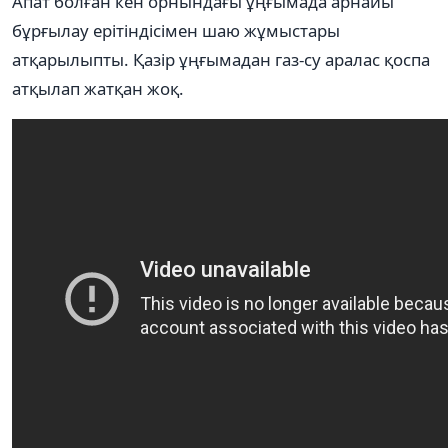
Апат болған кен орнындағы ұңғымада арнайы
бұрғылау ерітіндісімен шаю жұмыстары
атқарылыпты. Қазір ұңғымадан газ-су аралас қоспа
атқылап жатқан жоқ.