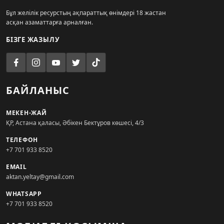
Бұл желілік ресурстың ақпараттық өнімдері 18 жастан
асқан азаматтарға арналған.
БІЗГЕ ЖАЗЫЛУ
БАЙЛАНЫС
МЕКЕН-ЖАЙ
ҚР, Астана қаласы, Әбікен Бектұров көшесі, 4/3
ТЕЛЕФОН
+7 701 933 8520
EMAIL
aktan.yeltay@gmail.com
WHATSAPP
+7 701 933 8520