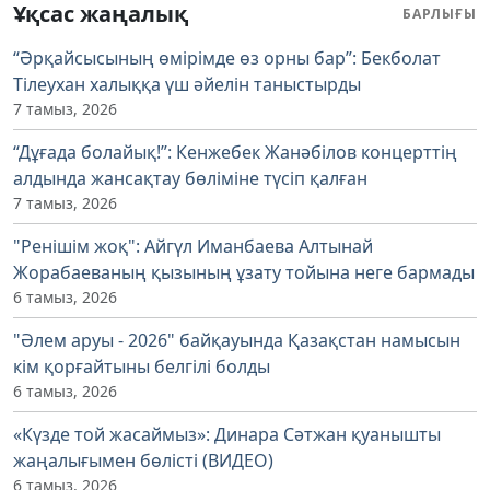
Ұқсас жаңалық
БАРЛЫҒЫ
“Әрқайсысының өмірімде өз орны бар”: Бекболат
Тілеухан халыққа үш әйелін таныстырды
7 тамыз, 2026
“Дұғада болайық!”: Кенжебек Жанәбілов концерттің
алдында жансақтау бөліміне түсіп қалған
7 тамыз, 2026
"Ренішім жоқ": Айгүл Иманбаева Алтынай
Жорабаеваның қызының ұзату тойына неге бармады
6 тамыз, 2026
"Әлем аруы - 2026" байқауында Қазақстан намысын
кім қорғайтыны белгілі болды
6 тамыз, 2026
«Күзде той жасаймыз»: Динара Сәтжан қуанышты
жаңалығымен бөлісті (ВИДЕО)
6 тамыз, 2026