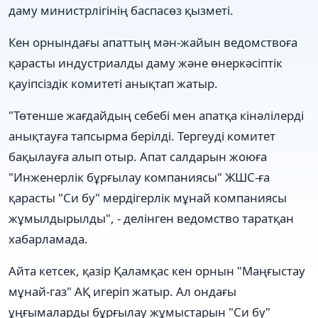
даму министрлігінің баспасөз қызметі.
Кен орнындағы апаттың мән-жайын ведомствоға
қарасты индустриалды даму және өнеркәсіптік
қауіпсіздік комитеті анықтап жатыр.
"Төтенше жағдайдың себебі мен апатқа кінәлілерді
анықтауға тапсырма берілді. Тергеуді комитет
бақылауға алып отыр. Апат салдарын жоюға
"Инженерлік бұрғылау компаниясы" ЖШС-ға
қарасты "Си бу" мердігерлік мұнай компаниясы
жұмылдырылды", - делінген ведомство таратқан
хабарламада.
Айта кетсек, қазір Қаламқас кен орнын "Маңғыстау
мұнай-газ" АҚ игеріп жатыр. Ал ондағы
ұңғымаларды бұрғылау жұмыстарын "Си бу"