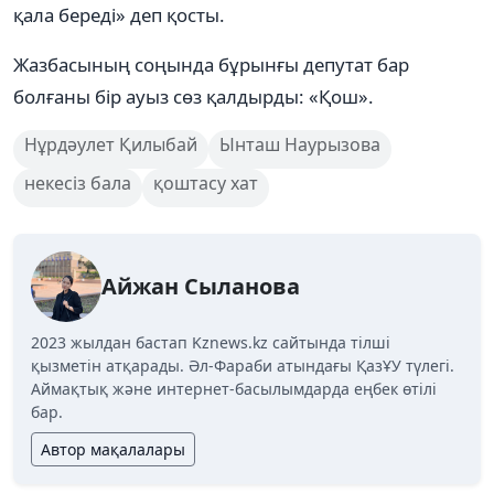
қала береді» деп қосты.
Жазбасының соңында бұрынғы депутат бар
болғаны бір ауыз сөз қалдырды: «Қош».
Нұрдәулет Қилыбай
Ынташ Наурызова
некесіз бала
қоштасу хат
Айжан Сыланова
2023 жылдан бастап Kznews.kz сайтында тілші
қызметін атқарады. Әл-Фараби атындағы ҚазҰУ түлегі.
Аймақтық және интернет-басылымдарда еңбек өтілі
бар.
Автор мақалалары