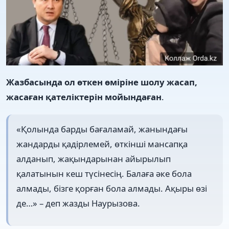
Жазбасында ол өткен өміріне шолу жасап,
жасаған қателіктерін мойындаған
.
«Қолында барды бағаламай, жанындағы
жандарды қадірлемей, өткінші мансапқа
алданып, жақындарынан айырылып
қалатынын кеш түсінесің. Балаға әке бола
алмады, бізге қорған бола алмады. Ақыры өзі
де…» – деп жазды Наурызова.