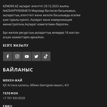
KZNEWS.KZ ақпарат агенттігі 29.12.2023 жылғы
№KZ64VPY00084819 Мерзімді баспасөз басылымын,
ақпараттық агенттікті және желілік басылымды есепке
қою туралы куәлігі, Ақпарат және коммуникация
министрлігінің Ақпарат комитетімен берілген.
Бұл желілік ресурстың ақпараттық өнімдері 18 жастан
асқан азаматтарға арналған.
БІЗГЕ ЖАЗЫЛУ
БАЙЛАНЫС
МЕКЕН-ЖАЙ
ҚР, Астана қаласы, Әбікен Бектұров көшесі, 4/3
ТЕЛЕФОН
+7 701 933 8520
EMAIL