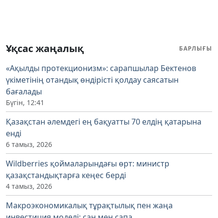
Ұқсас жаңалық
БАРЛЫҒЫ
«Ақылды протекционизм»: сарапшылар Бектенов
үкіметінің отандық өндірісті қолдау саясатын
бағалады
Бүгін, 12:41
Қазақстан әлемдегі ең бақуатты 70 елдің қатарына
енді
6 тамыз, 2026
Wildberries қоймаларындағы өрт: министр
қазақстандықтарға кеңес берді
4 тамыз, 2026
Макроэкономикалық тұрақтылық пен жаңа
инвестиция моделі: сан мен сапа