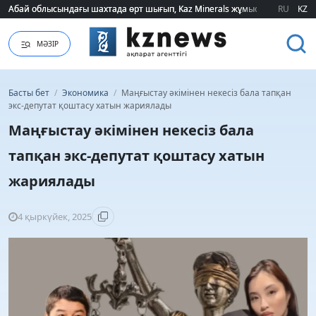
Абай облысындағы шахтада өрт шығып, Kaz Minerals жұмысшылары эва
Абай облысындағы шахтада өрт шығып, Kaz Minerals жұмысшылары эва
RU
KZ
МӘЗІР
Басты бет
/
Экономика
/
Маңғыстау әкімінен некесіз бала тапқан
экс-депутат қоштасу хатын жариялады
Маңғыстау әкімінен некесіз бала
тапқан экс-депутат қоштасу хатын
жариялады
4 қыркүйек, 2025