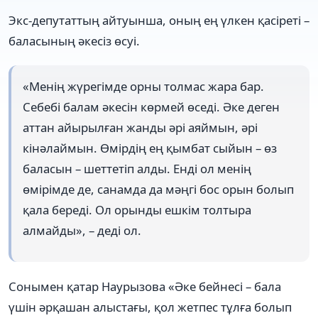
Экс-депутаттың айтуынша, оның ең үлкен қасіреті –
баласының әкесіз өсуі.
«Менің жүрегімде орны толмас жара бар.
Себебі балам әкесін көрмей өседі. Әке деген
аттан айырылған жанды әрі аяймын, әрі
кінәлаймын. Өмірдің ең қымбат сыйын – өз
баласын – шеттетіп алды. Енді ол менің
өмірімде де, санамда да мәңгі бос орын болып
қала береді. Ол орынды ешкім толтыра
алмайды», – деді ол.
Сонымен қатар Наурызова «Әке бейнесі – бала
үшін әрқашан алыстағы, қол жетпес тұлға болып