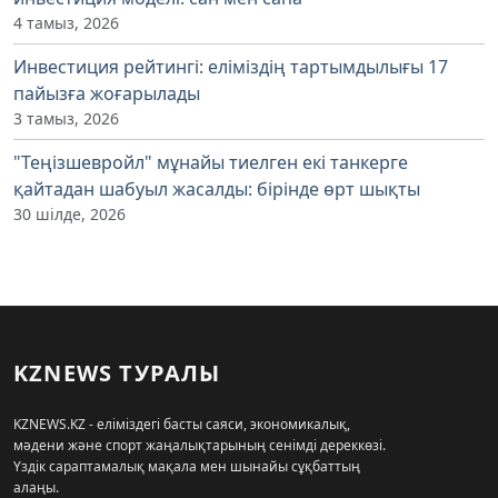
4 тамыз, 2026
Инвестиция рейтингі: еліміздің тартымдылығы 17
пайызға жоғарылады
3 тамыз, 2026
"Теңізшевройл" мұнайы тиелген екі танкерге
қайтадан шабуыл жасалды: бірінде өрт шықты
30 шілде, 2026
KZNEWS ТУРАЛЫ
KZNEWS.KZ - еліміздегі басты саяси, экономикалық,
мәдени және спорт жаңалықтарының сенімді дереккөзі.
Үздік сараптамалық мақала мен шынайы сұқбаттың
алаңы.