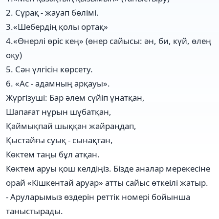
2. Сұрақ - жауап бөлімі.
3.«Шебердің қолы ортақ»
4.«Өнерлі өріс кең» (өнер сайысы: ән, би, күй, өлең
оқу)
5. Сән үлгісін көрсету.
6. «Ас - адамның арқауы».
Жүргізуші: Бар әлем сүйіп ұнатқан,
Шапағат нұрын шұбатқан,
Қаймықпай шыққан жайраңдап,
Қыстайғы суық - сынақтан,
Көктем таңы бұл атқан.
Көктем аруы қош келдіңіз. Бізде аналар мерекесіне
орай «Кішкентай аруар» атты сайыс өткеілі жатыр.
- Аруларымыз өздерін реттік номері бойынша
таныстырады.