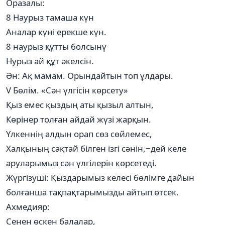
Оразалы:
8 Наурыз тамаша күн
Аналар күні ерекше күн.
8 наурыз құтты болсынү
Нурыз ай құт әкелсін.
Ән: Ақ мамам. Орындайтын топ ұлдары.
V Бөлім. «Сән үлгісін көрсету»
Қыз емес қыздың аты қызыл алтын,
Көрінер толған айдай жүзі жарқын.
Үлкеннің алдын орап сөз сөйлемес,
Халқының сақтай білген ізгі сәнін,‒дей келе
аруларымыз сән үлгілерін көрсетеді.
Жүргізуші: Қыздарымыз келесі бөлімге дайын
болғанша тақпақтарымызды айтып өтсек.
Ахмедияр:
Сенен өскен балалар,