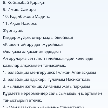
8. Қойшыбай Қарақат
9. Имаш Самира
10. Ғаділбекова Мадина
11. Ақыл Назерке
Жүргізуші:
Кімдер жүйрік өнерпазды білейікші
«Кішкентай ару деп жүрейікші
Әділқазы алқасынан әділдікті
Ал аруларға сәттілікті тілейікші,‒дей келе әділ
қазылар алқасымен танысайық.
1. Балабақша меңгерушісі: Гүлжан Апанасқызы
2. Балабақша әдіскері: Гүлайым Насихатқазы
3. Ғылыми жетекші: Айғаным Жағыпарқызы
Құрметті көрермендер сайысымыздың шартымен
таныстырып өтейік.
1.«Мен қазақтың қызымын» (таныстыру)