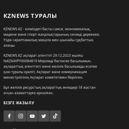
KZNEWS ТУРАЛЫ
KZNEWS.KZ - еліміздегі басты саяси, экономикалық,
мәдени және спорт жаңалықтарының сенімді дереккөзі.
Үздік сараптамалық мақала мен шынайы сұқбаттың
алаңы.
KZNEWS.KZ ақпарат агенттігі 29.12.2023 жылғы
№KZ64VPY00084819 Мерзімді баспасөз басылымын,
ақпараттық агенттікті және желілік басылымды есепке
қою туралы куәлігі, Ақпарат және коммуникация
министрлігінің Ақпарат комитетімен берілген.
Бұл желілік ресурстың ақпараттық өнімдері 18 жастан
асқан азаматтарға арналған.
БІЗГЕ ЖАЗЫЛУ