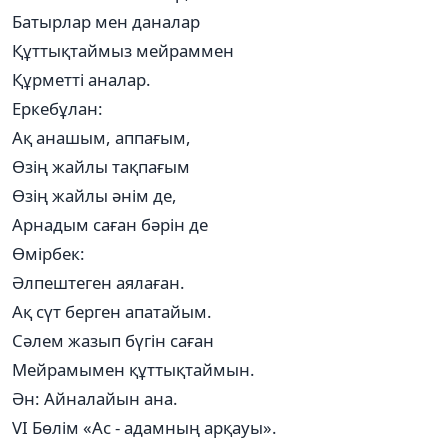
Батырлар мен даналар
Құттықтаймыз мейраммен
Құрметті аналар.
Еркебұлан:
Ақ анашым, аппағым,
Өзің жайлы тақпағым
Өзің жайлы әнім де,
Арнадым саған бәрін де
Өмірбек:
Әлпештеген аялаған.
Ақ сүт берген апатайым.
Сәлем жазып бүгін саған
Мейрамымен құттықтаймын.
Ән: Айналайын ана.
VІ Бөлім «Ас - адамның арқауы».