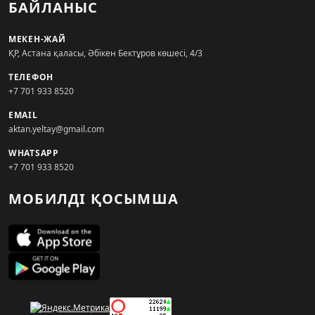
БАЙЛАНЫС
МЕКЕН-ЖАЙ
ҚР, Астана қаласы, Әбікен Бектұров көшесі, 4/3
ТЕЛЕФОН
+7 701 933 8520
EMAIL
aktan.yeltay@gmail.com
WHATSAPP
+7 701 933 8520
МОБИЛДІ ҚОСЫМША