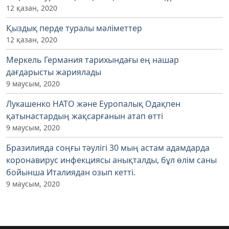
12 қазан, 2020
Қыздық перде туралы мәліметтер
12 қазан, 2020
Меркель Германия тарихындағы ең нашар
дағдарысты жариялады
9 маусым, 2020
Лукашенко НАТО және Еуропалық Одақпен
қатынастардың жақсарғанын атап өтті
9 маусым, 2020
Бразилияда соңғы тәулігі 30 мың астам адамдарда
коронавирус инфекциясы анықталды, бұл өлім саны
бойынша Италиядан озып кетті.
9 маусым, 2020