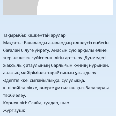
Тақырыбы: Кішкентай арулар
Мақсаты: Балаларды аналардың өлшеусіз еңбегін
бағалай білуге үйрету. Анасын сүю арқылы еліне,
жеріне деген сүйіспеншілігін арттыру. Дүниедегі
жақсылық атаулының барлығын күннің нұрынан,
ананың мейірімінен тарайтынын ұғындыру.
Әдептілікке, сыпайылыққа, сұлулыққа,
кішіпейілділікке, өнерге ұмтылған қыз балаларды
тәрбиелеу.
Көрнекілігі: Слайд, гүлдер, шар.
Жүргізуші: