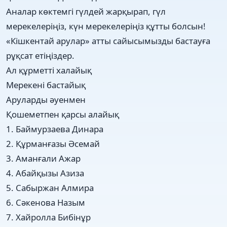
Аналар көктемгі гүлдей жарқырап, гүл
мерекелеріңіз, күн мерекелеріңіз құтты болсын!
«Кішкентай арулар» атты сайысымызды бастауға
рұқсат етіңіздер.
Ал құрметті халайық
Мерекені бастайық
Аруларды әуенмен
Қошеметпен қарсы алайық
1. Баймурзаева Динара
2. Құрманғазы Әсемай
3. Аманғали Ажар
4. Абайқызы Азиза
5. Сабыржан Алмира
6. Сәкенова Назым
7. Хайролла Бибінұр