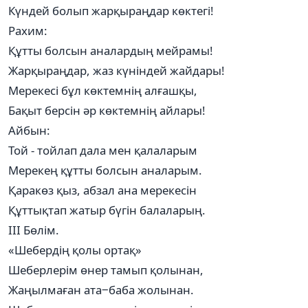
Күндей болып жарқыраңдар көктегі!
Рахим:
Құтты болсын аналардың мейрамы!
Жарқыраңдар, жаз күніндей жайдары!
Мерекесі бұл көктемнің алғашқы,
Бақыт берсін әр көктемнің айлары!
Айбын:
Той - тойлап дала мен қалаларым
Мерекең құтты болсын аналарым.
Қаракөз қыз, абзал ана мерекесін
Құттықтап жатыр бүгін балаларың.
ІІІ Бөлім.
«Шебердің қолы ортақ»
Шеберлерім өнер тамып қолынан,
Жаңылмаған ата‒баба жолынан.