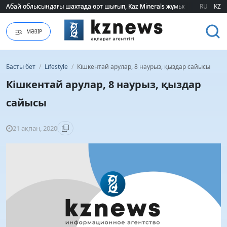
Абай облысындағы шахтада өрт шығып, Kaz Minerals жұмысшылары эва
Абай облысындағы шахтада өрт шығып, Kaz Minerals жұмысшылары эва
RU
KZ
МӘЗІР
Басты бет
/
Lifestyle
/
Кішкентай арулар, 8 наурыз, қыздар сайысы
Кішкентай арулар, 8 наурыз, қыздар
сайысы
21 ақпан, 2020