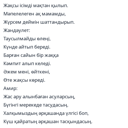
Жақсы ісімді мақтан қылып.
Мәпелелеген ақ мамамды,
Жүрсем деймін шаттандырып.
Жандәулет:
Таусылмайды өлеңі,
Күнде айтып береді.
Барған сайын бір жаққа
Кәмпит алып келеді.
Әжем мені, өйткені,
Өте жақсы көреді.
Амир:
Жас ару алынбаған асуларсың,
Бүгінгі мерекеде тасудасың.
Халқымыздың әрқашанда үлгісі боп,
Күш қайратың әрқашан тасқындасың.