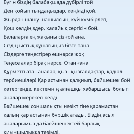
Бүгін біздің балабақшада дүбірлі той
Ден қойып тыңдаңыздар, көңілді қой.
Жырдан шашу шашылсын, күй күмбірлеп,
Қош келдіңіздер, халайық сергісін бой.
Балаларға ең жақыны сіз ғой ана,
Сіздің ыстық құшағыңыз бізге пана
Сіздерге теңестірер ешнәрсе жоқ
Теңесе алар бірақ нәрсе, Отан ғана
Құрметті ата - аналар, қыз - қызғалдақтар, қадірлі
тәрбиешілер! Қар астынан қалқиып, бәйшешек бой
көтергенде, көктемнің алғашқы хабаршысы болып
аналар мерекесі келді.
Бәйшешек соншалықты нәзіктігіне қарамастан
қалың қар астынан бүршік атады. Біздің асыл
аналарымыз да бәейшешектей барлық
қиыншылыққа төзімді.