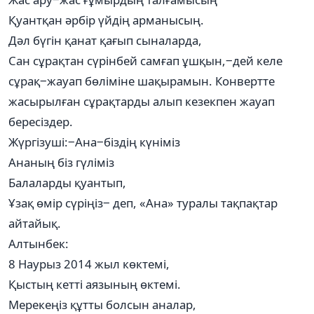
Қуантқан әрбір үйдің арманысың.
Дәл бүгін қанат қағып сыналарда,
Сан сұрақтан сүрінбей самғап ұшқын,‒дей келе
сұрақ‒жауап бөліміне шақырамын. Конвертте
жасырылған сұрақтарды алып кезекпен жауап
бересіздер.
Жүргізуші:‒Ана‒біздің күніміз
Ананың біз гүліміз
Балаларды қуантып,
Ұзақ өмір сүріңіз‒ деп, «Ана» туралы тақпақтар
айтайық.
Алтынбек:
8 Наурыз 2014 жыл көктемі,
Қыстың кетті аязының өктемі.
Мерекеңіз құтты болсын аналар,