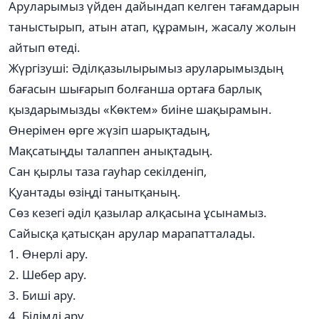
Аруларымыз үйден дайындап келген тағамдарын
таныстырып, атын атап, құрамын, жасалу жолын
айтып өтеді.
Жүргізуші: Әділқазылырымыз аруларымыздың
бағасын шығарып болғанша ортаға барлық
қыздарымызды «Көктем» биіне шақырамын.
Өнерімен өрге жүзіп шарықтадың,
Мақсатыңды талаппен анықтадың.
Сан қырлы таза гауһар секілденіп,
Қуантады өзіңді танытқаның.
Сөз кезегі әділ қазылар алқасына ұсынамыз.
Сайысқа қатысқан арулар марапатталады.
1. Өнерлі ару.
2. Шебер ару.
3. Биші ару.
4. Білімді ару.