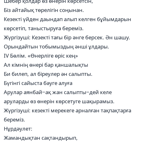
Шебер қолдар өз өнерін көрсетсін,
Біз айтайық төрелігін соңынан.
Кезекті үйден даындап алып келген бұйымдарын
көрсетіп, таныстыруға береміз.
Жүргізуші: Кезекті тағы бір әнге берсек. Ән шашу.
Орындайтын тобымыздың әнші ұлдары.
ІV Бөлім. «Өнерліге өріс кең»
Ал кімнің өнері бар қаншалықты
Би билеп, ал біреулер ән салыпты.
Бүгінгі сайыста бәуге алуға
Арулар аянбай‒ақ жан салыпты‒дей келе
аруларды өз өнерін көрсетуге шақырамыз.
Жүргізуші: кезекті мерекеге арналған тақпақтарға
береміз.
Нұрдәулет:
Жамандықтан сақтандырып,