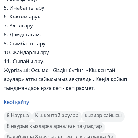
5. Инабатты ару
6. Көктем аруы
7. Үлгілі ару
8. Дәмді тағам.
9. Сымбатты ару.
10. Жайдарлы ару
11. Сыпайы ару.
Жүргізуші: Осымен біздің бүгінгі «Кішкентай
арулар» атты сайысымыз аяқталды. Көңіл қойып
тыңдағандарыңзға көп - көп рахмет.
Кері қайту
8 Наурыз
Кішкентай арулар
қыздар сайысы
8 наурыз қыздарға арналған тақпақтар
балабақша 8 наурыз ертеңгілік қыздарға би