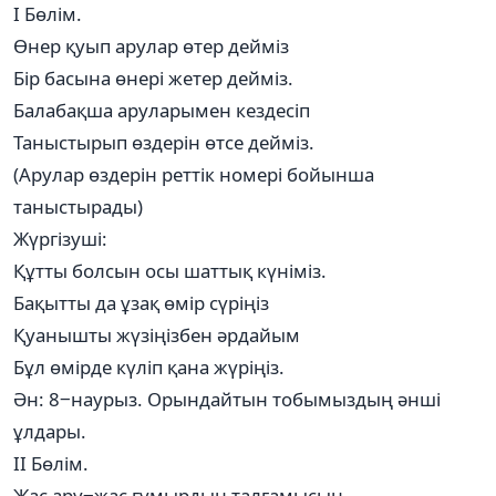
І Бөлім.
Өнер қуып арулар өтер дейміз
Бір басына өнері жетер дейміз.
Балабақша аруларымен кездесіп
Таныстырып өздерін өтсе дейміз.
(Арулар өздерін реттік номері бойынша
таныстырады)
Жүргізуші:
Құтты болсын осы шаттық күніміз.
Бақытты да ұзақ өмір сүріңіз
Қуанышты жүзіңізбен әрдайым
Бұл өмірде күліп қана жүріңіз.
Ән: 8‒наурыз. Орындайтын тобымыздың әнші
ұлдары.
ІІ Бөлім.
Жас ару‒жас ғұмырдың талғамысың