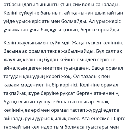
отбасындағы тыныштықтың символы саналады.
Келіні күйеуіне бағынып, айтқанынан шықпайтын
үйде ұрыс-керіс атымен болмайды. Ал ұрыс-керіс
ұяламаған ұяға бақ құсы қонып, береке орнайды.
Келін жаулығымен сүйкімді. Жаңа түскен келіннің
басына ақ орамал текке жабылмайды. Бұл салт ақ
жаулық келіннің бұдан кейінгі өмірдегі серігіне
айналсын деген ниеттен туындаған. Басқа орамал
тағудан қашудың керегі жоқ. Ол тазалық пен
қазақи мәдениеттің бір көрінісі. Келініне орамал
тақпай-ақ жүре беруіне рұқсат берген ата-ененің
бұл қылығын түсінуге болатын шығар. Бірақ
келіннің өз еркімен орамал тастап жүруді әдетке
айналдыруы дұрыс қылық емес. Ата-енесімен бірге
тұрмайтын келіндер тым болмаса туыстары мен