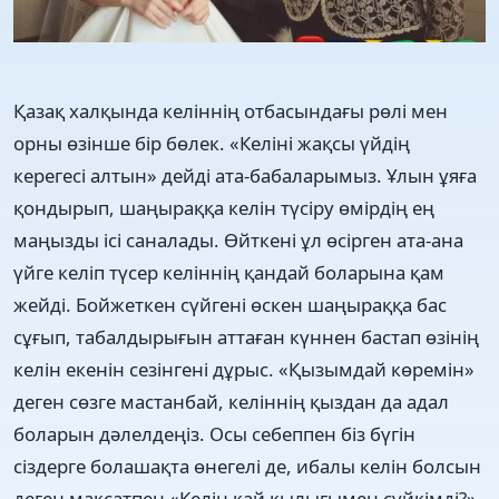
Қазақ халқында келіннің отбасындағы рөлі мен
орны өзінше бір бөлек. «Келіні жақсы үйдің
керегесі алтын» дейді ата-бабаларымыз. Ұлын ұяға
қондырып, шаңыраққа келін түсіру өмірдің ең
маңызды ісі саналады. Өйткені ұл өсірген ата-ана
үйге келіп түсер келіннің қандай боларына қам
жейді. Бойжеткен сүйгені өскен шаңыраққа бас
сұғып, табалдырығын аттаған күннен бастап өзінің
келін екенін сезінгені дұрыс. «Қызымдай көремін»
деген сөзге мастанбай, келіннің қыздан да адал
боларын дәлелдеңіз. Осы себеппен біз бүгін
cіздерге болашақта өнегелі де, ибалы келін болсын
деген мақсатпен «Келін қай қылығымен сүйкімді?»