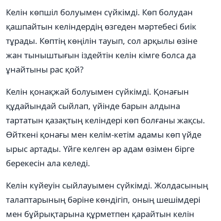
Келін көпшіл болуымен сүйкімді. Көп болудан
қашпайтын келіндердің өзгеден мәртебесі биік
тұрады. Көптің көңілін тауып, сол арқылы өзіне
жан тыныштығын іздейтін келін кімге болса да
ұнайтыны рас қой?
Келін қонақжай болуымен сүйкімді. Қонағын
құдайындай сыйлап, үйінде барын алдына
тартатын қазақтың келіндері көп болғаны жақсы.
Өйткені қонағы мен келім-кетім адамы көп үйде
ырыс артады. Үйге келген әр адам өзімен бірге
берекесін ала келеді.
Келін күйеуін сыйлауымен сүйкімді. Жолдасының
талаптарының бәріне көндігіп, оның шешімдері
мен бұйрықтарына құрметпен қарайтын келін