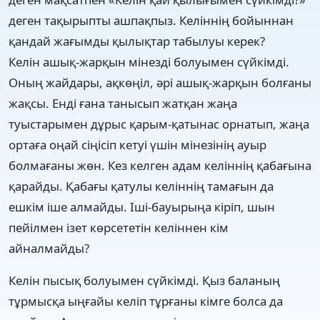
деген тақырыпты ашпақпыз. Келіннің бойыннан
қандай жағымды қылықтар табылуы керек?
Келін ашық-жарқын мінезді болуымен сүйкімді.
Оның жайдары, ақкөңіл, әрі ашық-жарқын болғаны
жақсы. Енді ғана танысып жатқан жаңа
туыстарымен дұрыс қарым-қатынас орнатып, жаңа
ортаға оңай сіңісіп кетуі үшін мінезінің ауыр
болмағаны жөн. Кез келген адам келіннің қабағына
қарайды. Қабағы қатулы келіннің тамағын да
ешкім іше алмайды. Іші-бауырыңа кіріп, шын
пейілмен ізет көрсететін келіннен кім
айналмайды?
Келін пысық болуымен сүйкімді. Қыз баланың
тұрмысқа ыңғайы келіп тұрғаны кімге болса да