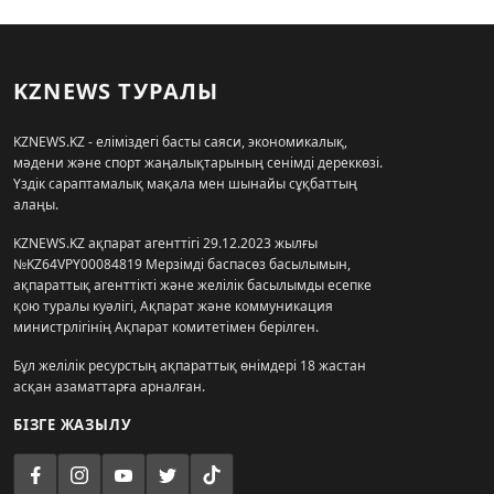
KZNEWS ТУРАЛЫ
KZNEWS.KZ - еліміздегі басты саяси, экономикалық,
мәдени және спорт жаңалықтарының сенімді дереккөзі.
Үздік сараптамалық мақала мен шынайы сұқбаттың
алаңы.
KZNEWS.KZ ақпарат агенттігі 29.12.2023 жылғы
№KZ64VPY00084819 Мерзімді баспасөз басылымын,
ақпараттық агенттікті және желілік басылымды есепке
қою туралы куәлігі, Ақпарат және коммуникация
министрлігінің Ақпарат комитетімен берілген.
Бұл желілік ресурстың ақпараттық өнімдері 18 жастан
асқан азаматтарға арналған.
БІЗГЕ ЖАЗЫЛУ