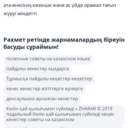
ата-енесінің көзінше және ас үйде орамал тағып
жүруі міндетті.
Рахмет ретінде жарнамалардың біреуін
басуды сұраймын!
полезные советы на казахском языке
пайдалы кенестер кыздарга
Тұрмысқа пайдалы кеңестер кеңестер
кенес кенестер жігіттерге ерлерге
денсаулыкка арналған кенестер
Келін қай қылығымен сүйкімді » ZHARAR © 2019
падальный Келін қай қылығымен сүйкімді кеңес
кенестер советы на казахском