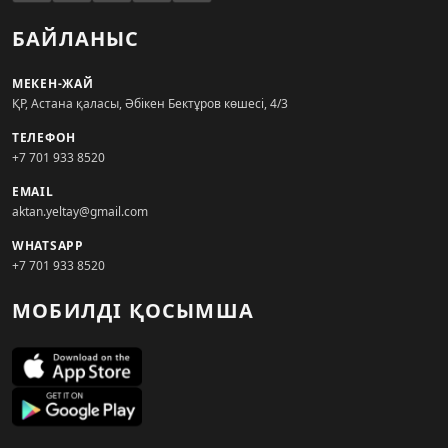
БАЙЛАНЫС
МЕКЕН-ЖАЙ
ҚР, Астана қаласы, Әбікен Бектұров көшесі, 4/3
ТЕЛЕФОН
+7 701 933 8520
EMAIL
aktan.yeltay@gmail.com
WHATSAPP
+7 701 933 8520
МОБИЛДІ ҚОСЫМША