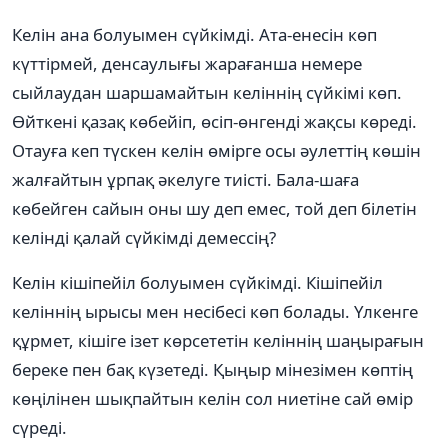
Келін ана болуымен сүйкімді. Ата-енесін көп
күттірмей, денсаулығы жарағанша немере
сыйлаудан шаршамайтын келіннің сүйкімі көп.
Өйткені қазақ көбейіп, өсіп-өнгенді жақсы көреді.
Отауға кеп түскен келін өмірге осы әулеттің көшін
жалғайтын ұрпақ әкелуге тиісті. Бала-шаға
көбейген сайын оны шу деп емес, той деп білетін
келінді қалай сүйкімді демессің?
Келін кішіпейіл болуымен сүйкімді. Кішіпейіл
келіннің ырысы мен несібесі көп болады. Үлкенге
құрмет, кішіге ізет көрсететін келіннің шаңырағын
береке пен бақ күзетеді. Қыңыр мінезімен көптің
көңілінен шықпайтын келін сол ниетіне сай өмір
сүреді.