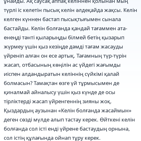
ұнайды. Ақ саусақ аппақ келіннен қолынан мың
түрлі іс келетін пысық келін әлдеқайда жақсы. Келін
келген күннен бастап пысықтығымен сынала
бастайды. Келін болғанда қандай тағаммен ата-
енеңді тәнті қыларыңды білмей бетің қызарып
жүрмеу үшін қыз кезіңде дәмді тағам жасауды
үйреніп алған он есе артық. Тағамның түр-түрін
жасап, отбасының көңілін ас үйдегі жағымды
иіспен алдандыратын келіннің сүйкімі қалай
болмасын? Тамақтан өзге үй тұрмысымен де
қиналмай айналысу үшін қыз күнде де осы
тірліктерді жасап үйренгеннің зияны жоқ.
Қыздардың аузынан «Келін болғанда жасаймын»
деген сөзді мүлде алып тастау керек. Өйткені келін
болғанда сол істі енді үйрене бастаудың орнына,
сол істің құлағында ойнап тұру керек.