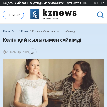
Тоқаев Бекболат Тілеуханды мерейтойымен құттықтап, шығармашылық т
Тоқаев Бекболат Тілеуханды мерейтойымен құттықтап, шығармашылық т
RU
KZ
МӘЗІР
Басты бет
/
Білім
/
Келін қай қылығымен сүйкімді
Келін қай қылығымен сүйкімді
28 мамыр, 2019