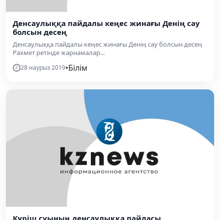
Денсаулыққа пайдалы кеңес жинағы Денің сау
болсын десең
Денсаулыққа пайдалы кеңес жинағы Денің сау болсын десең
Рахмет ретінде жарнамалар...
•
Білім
28 наурыз 2019
Күріш суының денсаулыққа пайдасы