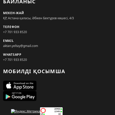
БАЙЛАНЫС
МЕКЕН-ЖАЙ
ҚР, Астана қаласы, Әбікен Бектұров көшесі, 4/3
ТЕЛЕФОН
+7 701 933 8520
EMAIL
aktan.yeltay@gmail.com
WHATSAPP
+7 701 933 8520
МОБИЛДІ ҚОСЫМША