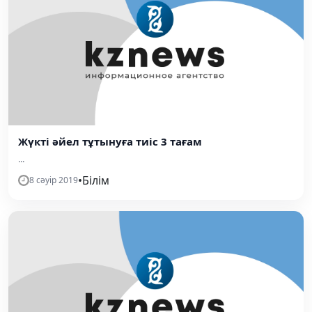
Жүкті әйел тұтынуға тиіс 3 тағам
...
•
Білім
8 сәуір 2019