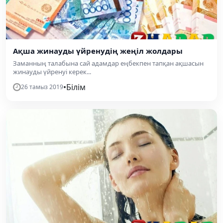
Ақша жинауды үйренудің жеңіл жолдары
Заманның талабына сай адамдар еңбекпен тапқан ақшасын
жинауды үйренуі керек...
•
Білім
26 тамыз 2019