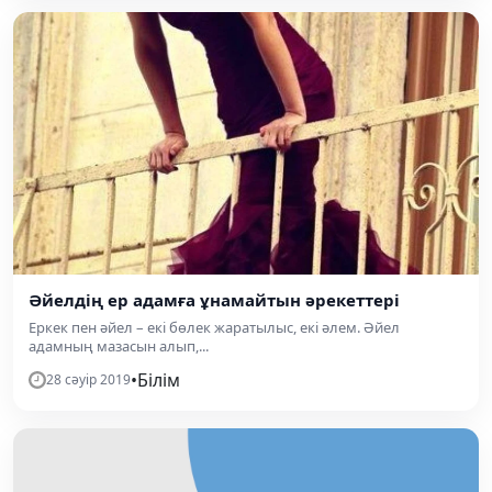
Әйелдің ер адамға ұнамайтын әрекеттері
Еркек пен әйел – екі бөлек жаратылыс, екі әлем. Әйел
адамның мазасын алып,...
•
Білім
28 сәуір 2019