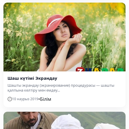
Шаш күтімі Экрандау
Шашты экрандау (экранирование) процедурасы — шашты
қалпына келтіру мен емдеу...
•
Білім
10 наурыз 2019