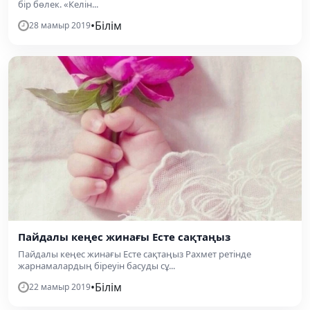
бір бөлек. «Келін...
•
Білім
28 мамыр 2019
Пайдалы кеңес жинағы Есте сақтаңыз
Пайдалы кеңес жинағы Есте сақтаңыз Рахмет ретінде
жарнамалардың біреуін басуды сұ...
•
Білім
22 мамыр 2019