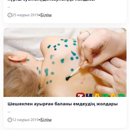
...
•
Білім
25 наурыз 2019
Шешекпен ауырған баланы емдеудің жолдары
...
•
Білім
12 наурыз 2019