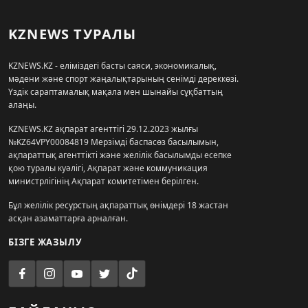
KZNEWS ТУРАЛЫ
KZNEWS.KZ - еліміздегі басты саяси, экономикалық,
мәдени және спорт жаңалықтарының сенімді дереккөзі.
Үздік сараптамалық мақала мен шынайы сұқбаттың
алаңы.
KZNEWS.KZ ақпарат агенттігі 29.12.2023 жылғы
№KZ64VPY00084819 Мерзімді баспасөз басылымын,
ақпараттық агенттікті және желілік басылымды есепке
қою туралы куәлігі, Ақпарат және коммуникация
министрлігінің Ақпарат комитетімен берілген.
Бұл желілік ресурстың ақпараттық өнімдері 18 жастан
асқан азаматтарға арналған.
БІЗГЕ ЖАЗЫЛУ