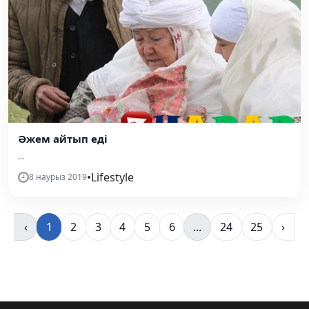
Әжем айтып еді
...
•
Lifestyle
8 наурыз 2019
‹
1
2
3
4
5
6
...
24
25
›