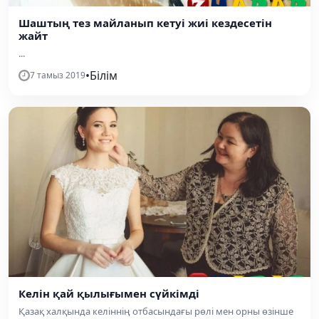
Шаштың тез майланып кетуі жиі кездесетін
жайт
...
•
Білім
7 тамыз 2019
Келін қай қылығымен сүйкімді
Қазақ халқында келіннің отбасындағы рөлі мен орны өзінше