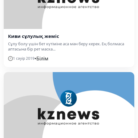
Киви сұлулық жеміс
Сұлу болу үшін бет күтіміне аса мән беру керек. Ең болмаcа
аптасына бір рет маска...
•
Білім
1 сәуір 2019