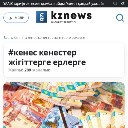
RU
KZ
"320 мың теңге таппасаң... кедейсің": әлеуметтің табысы туралы түсінігі ө
МӘЗІР
Басты бет
/
#кенес кенестер жігіттерге ерлерге
#кенес кенестер
жігіттерге ерлерге
Жалпы:
289
жаңалық