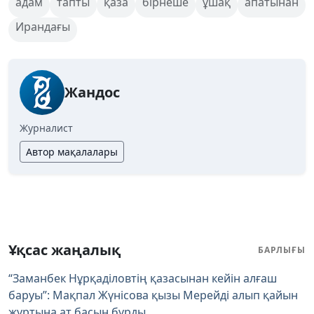
адам
тапты
қаза
бірнеше
ұшақ
апатынан
Ирандағы
Жандос
Журналист
Автор мақалалары
Ұқсас жаңалық
БАРЛЫҒЫ
“Заманбек Нұрқаділовтің қазасынан кейін алғаш
баруы”: Мақпал Жүнісова қызы Мерейді алып қайын
жұртына ат басын бұрды