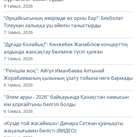
9 тамыз, 2026
“Әрқайсысының өмірімде өз орны бар”: Бекболат
Тілеухан халыққа үш әйелін таныстырды
7 тамыз, 2026
“Дұғада болайық!”: Кенжебек Жанәбілов концерттің
алдында жансақтау бөліміне түсіп қалған
7 тамыз, 2026
"Ренішім жоқ": Айгүл Иманбаева Алтынай
Жорабаеваның қызының ұзату тойына неге бармады
6 тамыз, 2026
"Әлем аруы - 2026" байқауында Қазақстан намысын
кім қорғайтыны белгілі болды
6 тамыз, 2026
«Күзде той жасаймыз»: Динара Сәтжан қуанышты
жаңалығымен бөлісті (ВИДЕО)