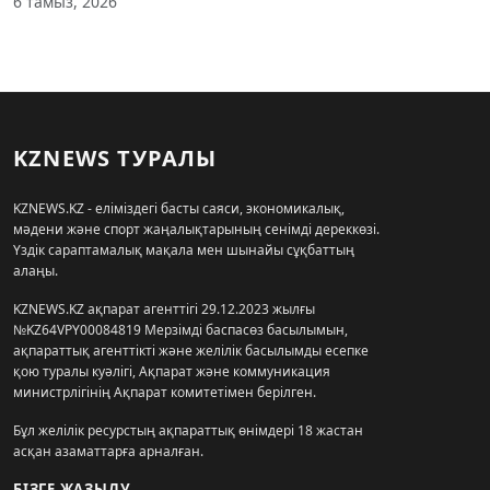
6 тамыз, 2026
KZNEWS ТУРАЛЫ
KZNEWS.KZ - еліміздегі басты саяси, экономикалық,
мәдени және спорт жаңалықтарының сенімді дереккөзі.
Үздік сараптамалық мақала мен шынайы сұқбаттың
алаңы.
KZNEWS.KZ ақпарат агенттігі 29.12.2023 жылғы
№KZ64VPY00084819 Мерзімді баспасөз басылымын,
ақпараттық агенттікті және желілік басылымды есепке
қою туралы куәлігі, Ақпарат және коммуникация
министрлігінің Ақпарат комитетімен берілген.
Бұл желілік ресурстың ақпараттық өнімдері 18 жастан
асқан азаматтарға арналған.
БІЗГЕ ЖАЗЫЛУ