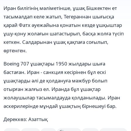
Иран билігінің мәліметінше, ұшақ Бішкектен ет
тасымалдап келе жатып, Тегераннан шығысқа
қарай Фатх әуежайына қонатын кезде ұшқыштар
ұшу-қону жолағын шатастырып, басқа жолға түсіп
кеткен. Салдарынан ұшақ қақпаға соғылып,
өртенген.
Boeing 707 ұшақтары 1950 жылдары шыға
бастаған. Иран - санкция кесірінен бұл ескі
ұшақтарды әлі де қолдануға мәжбүр болып
отырған жалғыз ел. Иранда бұл ұшақтар
жолаушылар тасымалдауда қолданылады. Иран
әскерилерінде мұндай ұшақтың бірнешеуі бар.
Дереккөз: Азаттық