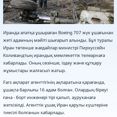
Иранда апатқа ұшыраған Boeing 707 жүк ұшағынан
жеті адамның мәйіті шығарып алынды. Бұл туралы
Иран төтенше жағдайлар министрі Пирхуссейн
Коливандтың ирандық мемлекеттік телеарнаға
хабарлады. Оның сөзінше, іздеу және құтқару
жұмыстары жалғасып жатыр.
Fars ақпарат агенттігінің ақпаратына қарағанда,
ұшақта барлығы 16 адам болған. Олардың біреуі
ғана - борт инженері тірі қалып, ауруханаға
жеткізілді. Агенттік ұшақ Иран қарулы күштеріне
тиесілі болғанын хабарлады.