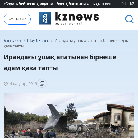
«Борат» бейнесін қолданған бренд басшысы халықтан кешірім сұрады
«Борат» бейнесін қолданған бренд басшысы халықтан кешірім сұрады
RU
KZ
МӘЗІР
Басты бет
/
Шоу-бизнес
/
Ирандағы ұшақ апатынан бірнеше адам
қаза тапты
Ирандағы ұшақ апатынан бірнеше
адам қаза тапты
14 қаңтар, 2019