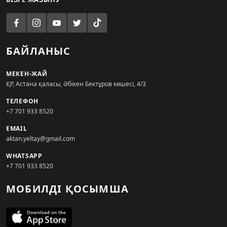
БАЙЛАНЫС
МЕКЕН-ЖАЙ
ҚР, Астана қаласы, Әбікен Бектұров көшесі, 4/3
ТЕЛЕФОН
+7 701 933 8520
EMAIL
aktan.yeltay@gmail.com
WHATSAPP
+7 701 933 8520
МОБИЛДІ ҚОСЫМША