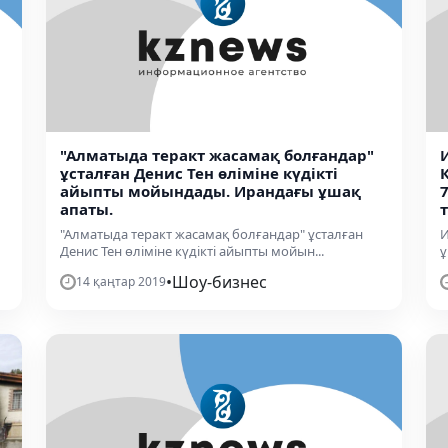
"Алматыда теракт жасамақ болғандар"
ұсталған Денис Тен өліміне күдікті
айыпты мойындады. Ирандағы ұшақ
апаты.
"Алматыда теракт жасамақ болғандар" ұсталған
И
Денис Тен өліміне күдікті айыпты мойын...
ұ
•
Шоу-бизнес
14 қаңтар 2019