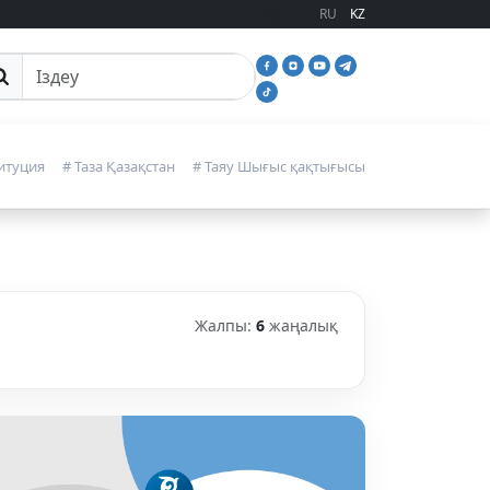
RU
KZ
йттан іздеу
итуция
# Таза Қазақстан
# Таяу Шығыс қақтығысы
Жалпы:
6
жаңалық