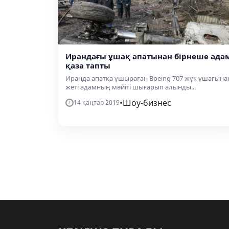
Ирандағы ұшақ апатынан бірнеше ада
қаза тапты
Иранда апатқа ұшыраған Boeing 707 жүк ұшағына
жеті адамның мәйіті шығарып алынды...
•
Шоу-бизнес
14 қаңтар 2019