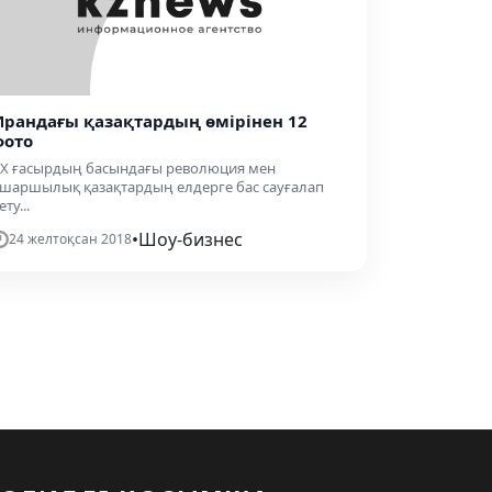
Ирандағы қазақтардың өмірінен 12
фото
X ғасырдың басындағы революция мен
шаршылық қазақтардың елдерге бас сауғалап
ету...
•
Шоу-бизнес
24 желтоқсан 2018