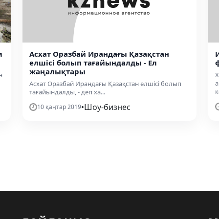
м
Асхат Оразбай Ирандағы Қазақстан
елшісі болып тағайындалды - Ел
жаңалықтары
н
X
а
Асхат Оразбай Ирандағы Қазақстан елшісі болып
к
тағайындалды, - деп ха...
•
Шоу-бизнес
10 қаңтар 2019