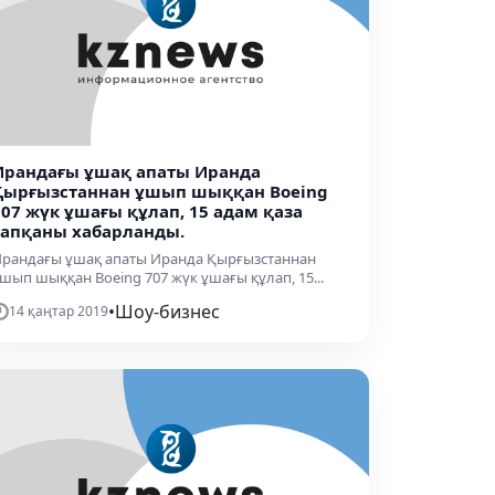
Ирандағы ұшақ апаты Иранда
Қырғызстаннан ұшып шыққан Boeing
707 жүк ұшағы құлап, 15 адам қаза
тапқаны хабарланды.
рандағы ұшақ апаты Иранда Қырғызстаннан
шып шыққан Boeing 707 жүк ұшағы құлап, 15...
•
Шоу-бизнес
14 қаңтар 2019