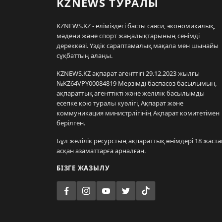
KZNEWS ТУРАЛЫ
KZNEWS.KZ - еліміздегі басты саяси, экономикалық,
мәдени және спорт жаңалықтарының сенімді
дереккөзі. Үздік сараптамалық мақала мен шынайы
сұқбаттың алаңы.
KZNEWS.KZ ақпарат агенттігі 29.12.2023 жылғы
№KZ64VPY00084819 Мерзімді баспасөз басылымын,
ақпараттық агенттікті және желілік басылымды
есепке қою туралы куәлігі, Ақпарат және
коммуникация министрлігінің Ақпарат комитетімен
берілген.
Бұл желілік ресурстың ақпараттық өнімдері 18 жаста
асқан азаматтарға арналған.
БІЗГЕ ЖАЗЫЛУ