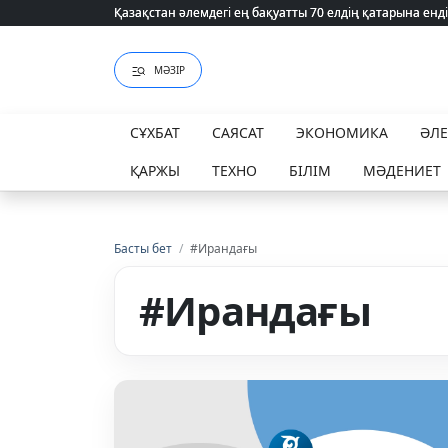
Қазақстан әлемдегі ең бақуатты 70 елдің қатарына енді
Қазақстан әлемдегі ең бақуатты 70 елдің қатарына енді
МӘЗІР
СҰХБАТ
САЯСАТ
ЭКОНОМИКА
ӘЛ
ҚАРЖЫ
ТЕХНО
БІЛІМ
МӘДЕНИЕТ
Басты бет
/
#Ирандағы
#Ирандағы