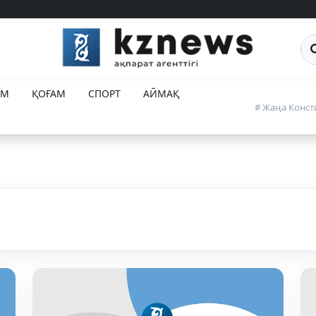
Са
ЕМ
ҚОҒАМ
СПОРТ
АЙМАҚ
# Жаңа Конст