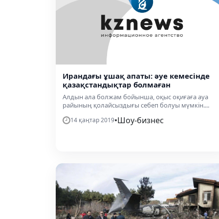
Ирандағы ұшақ апаты: әуе кемесінде
қазақстандықтар болмаған
Алдын ала болжам бойынша, оқыс оқиғаға ауа
райының қолайсыздығы себеп болуы мүмкін....
•
Шоу-бизнес
14 қаңтар 2019