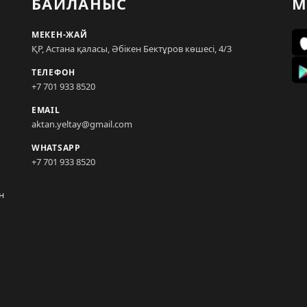
БАЙЛАНЫС
М
МЕКЕН-ЖАЙ
ҚР, Астана қаласы, Әбікен Бектұров көшесі, 4/3
ТЕЛЕФОН
+7 701 933 8520
EMAIL
aktan.yeltay@gmail.com
WHATSAPP
+7 701 933 8520
н