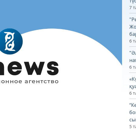
тү
7 т
"Р
Жо
ба
6 т
"Ә
на
6 т
«К
қу
6 т
“К
бо
сы
5 т