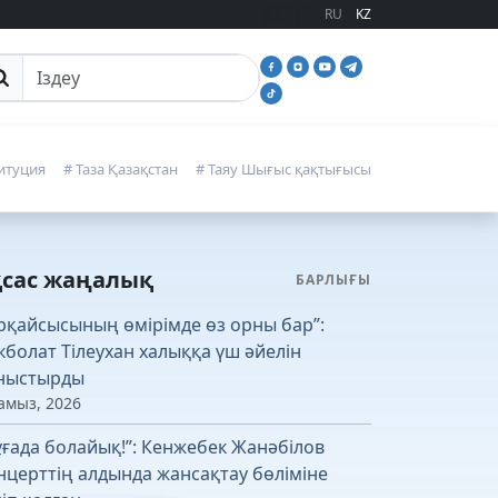
RU
KZ
йттан іздеу
итуция
# Таза Қазақстан
# Таяу Шығыс қақтығысы
қсас жаңалық
БАРЛЫҒЫ
рқайсысының өмірімде өз орны бар”:
кболат Тілеухан халыққа үш әйелін
ныстырды
амыз, 2026
ұғада болайық!”: Кенжебек Жанәбілов
нцерттің алдында жансақтау бөліміне