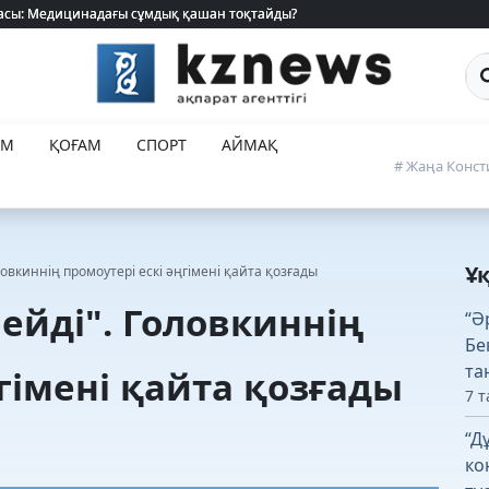
 жасы: Медицинадағы сұмдық қашан тоқтайды?
 жасы: Медицинадағы сұмдық қашан тоқтайды?
Са
ЕМ
ҚОҒАМ
СПОРТ
АЙМАҚ
# Жаңа Конст
Ұ
ловкиннің промоутері ескі әңгімені қайта қозғады
ейді". Головкиннің
“Ә
Бе
та
гімені қайта қозғады
7 т
“Д
ко