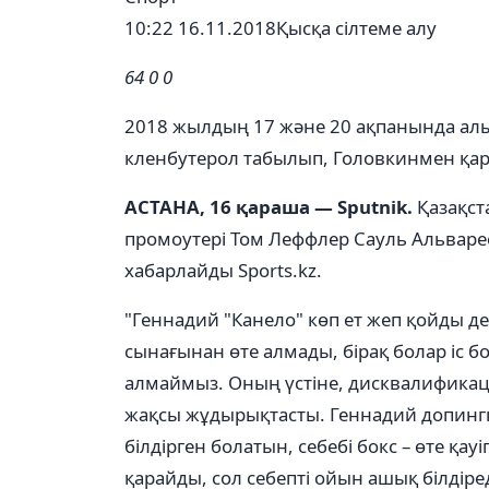
10:22 16.11.2018
Қысқа сілтеме алу
64
0
0
2018 жылдың 17 және 20 ақпанында алы
кленбутерол табылып, Головкинмен қар
АСТАНА, 16 қараша — Sputnik.
Қазақст
промоутері Том Леффлер Сауль Альварес
хабарлайды Sports.kz.
"Геннадий "Канело" көп ет жеп қойды дег
сынағынан өте алмады, бірақ болар іс б
алмаймыз. Оның үстіне, дисквалификаци
жақсы жұдырықтасты. Геннадий допингке
білдірген болатын, себебі бокс – өте қау
қарайды, сол себепті ойын ашық білдіре