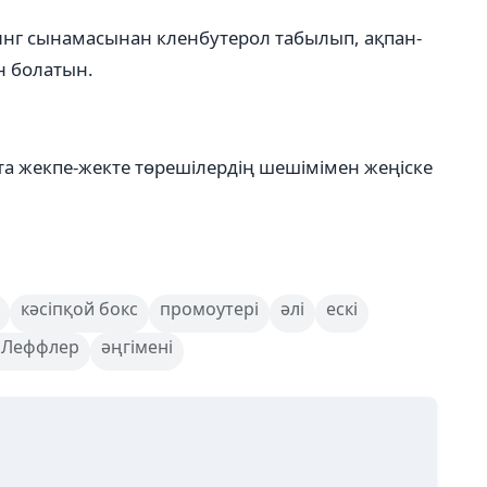
опинг сынамасынан кленбутерол табылып, ақпан-
н болатын.
та жекпе-жекте төрешілердің шешімімен жеңіске
кәсіпқой бокс
промоутері
әлі
ескі
 Леффлер
әңгімені