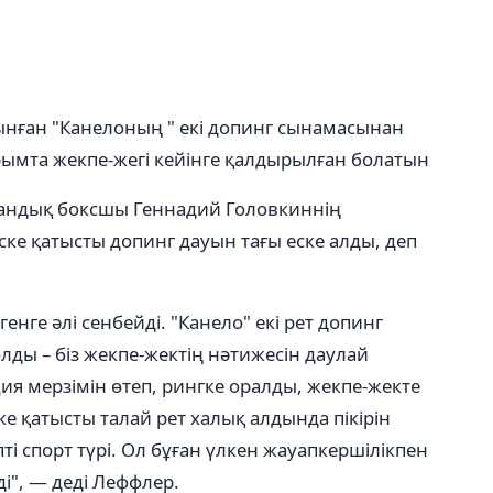
нған "Канелоның " екі допинг сынамасынан
ымта жекпе-жегі кейінге қалдырылған болатын
андық боксшы Геннадий Головкиннің
ке қатысты допинг дауын тағы еске алды, деп
енге әлі сенбейді. "Канело" екі рет допинг
олды – біз жекпе-жектің нәтижесін даулай
я мерзімін өтеп, рингке оралды, жекпе-жекте
 қатысты талай рет халық алдында пікірін
іпті спорт түрі. Ол бұған үлкен жауапкершілікпен
ді", — деді Леффлер.