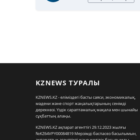
KZNEWS ТУРАЛЫ
KZNEWS.KZ - еліміздегі басты саяси, экономикалық,
мәдени және спорт жаңалықтарының сенімді
дереккөзі. Үздік сараптамалық мақала мен шынайы
сұқбаттың алаңы.
KZNEWS.KZ ақпарат агенттігі 29.12.2023 жылғы
№KZ64VPY00084819 Мерзімді баспасөз басылымын,
ақпараттық агенттікті және желілік басылымды