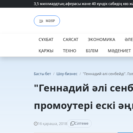
3,5 миллиардтың аферасы және 40 күндік сәбидің көз
3,5 миллиардтың аферасы және 40 күндік сәбидің көз
МӘЗІР
СҰХБАТ
САЯСАТ
ЭКОНОМИКА
ӘЛ
ҚАРЖЫ
ТЕХНО
БІЛІМ
МӘДЕНИЕТ
Басты бет
/
Шоу-бизнес
/
"Геннадий әлі сенбейді". Го
"Геннадий әлі сенб
промоутері ескі әң
16 қараша, 2018
Сілтеме