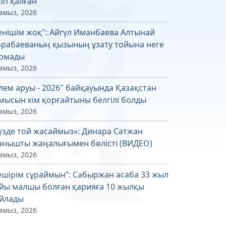
сіп қалған
амыз, 2026
енішім жоқ": Айгүл Иманбаева Алтынай
рабаеваның қызының ұзату тойына неге
рмады
амыз, 2026
лем аруы - 2026" байқауында Қазақстан
мысын кім қорғайтыны белгілі болды
амыз, 2026
үзде той жасаймыз»: Динара Сәтжан
анышты жаңалығымен бөлісті (ВИДЕО)
амыз, 2026
ешірім сұраймын”: Сабыржан асаба 33 жыл
йы малшы болған қарияға 10 жылқы
йлады
амыз, 2026