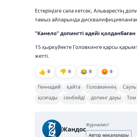
Естеріңізге сала кетсек, Альварестің д
тамыз айларында дисквалифицияланға
"Канело" допингті әдейі қолданбаған
15 қыркүйекте Головкинге қарсы қарым
жетті.
👍
👎
😂
😡
0
0
0
0
Геннадий
қайта
Головкиннің
Сауль
қозғады
сенбейді
допинг дауы
Том
Журналист
Жандос
Автор мақалалары