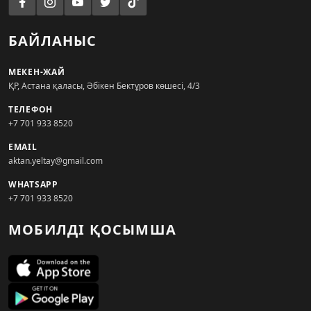
БАЙЛАНЫС
МЕКЕН-ЖАЙ
ҚР, Астана қаласы, Әбікен Бектұров көшесі, 4/3
ТЕЛЕФОН
+7 701 933 8520
EMAIL
aktan.yeltay@gmail.com
WHATSAPP
+7 701 933 8520
МОБИЛДІ ҚОСЫМША