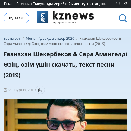
Тоқаев Бекболат Тілеуханды мерейтойымен құттықтап, шығармашылық т
Тоқаев Бекболат Тілеуханды мерейтойымен құттықтап, шығармашылық т
RU
KZ
МӘЗІР
Басты бет
/
Music - Қазақша әндер 2020
/
Ғазизхан Шекербеков &
Сара Амангелді Өзің, өзім үшін скачать, текст песни (2019)
Ғазизхан Шекербеков & Сара Амангелді
Өзің, өзім үшін скачать, текст песни
(2019)
28 наурыз, 2019