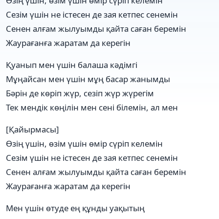
Өзің үшін, өзім үшін өмір сүріп келемін
Сезім үшін не істесен де зая кетпес сенемін
Сенен алғам жылуымды қайта саған беремін
Жаурағанға жаратам да керегін
Қуанып мен үшін балаша кәдімгі
Мұңайсан мен үшін мұң басар жанымды
Бәрін де көріп жүр, сезіп жүр жүрегім
Тек мендік көңілін мен сені білемін, ал мен
[Қайырмасы]
Өзің үшін, өзім үшін өмір сүріп келемін
Сезім үшін не істесен де зая кетпес сенемін
Сенен алғам жылуымды қайта саған беремін
Жаурағанға жаратам да керегін
Мен үшін өтуде ең құнды уақытың