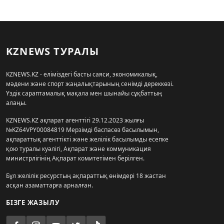
KZNEWS ТУРАЛЫ
KZNEWS.KZ - еліміздегі басты саяси, экономикалық,
мәдени және спорт жаңалықтарының сенімді дереккөзі.
Үздік сараптамалық мақала мен шынайы сұқбаттың
алаңы.
KZNEWS.KZ ақпарат агенттігі 29.12.2023 жылғы
№KZ64VPY00084819 Мерзімді баспасөз басылымын,
ақпараттық агенттікті және желілік басылымды есепке
қою туралы куәлігі, Ақпарат және коммуникация
министрлігінің Ақпарат комитетімен берілген.
Бұл желілік ресурстың ақпараттық өнімдері 18 жастан
асқан азаматтарға арналған.
БІЗГЕ ЖАЗЫЛУ