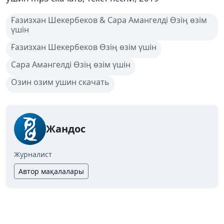
Ғазизхан Шекербеков & Сара Амангелді Өзің өзім
үшін
Ғазизхан Шекербеков Өзің өзім үшін
Сара Амангелді Өзің өзім үшін
Озин озим ушин скачать
Жандос
Журналист
Автор мақалалары