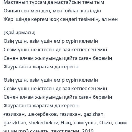
Мақтанып тұрсам да мақтайсын тағы тым
Оянып сен мен деп, мені ойлап көз ілдің
Жер ішінде көргем жоқ сендегі төзімнің, ал мен
[Қайырмасы]
Өзің үшін, өзім үшін өмір сүріп келемін
Сезім үшін не істесен де зая кетпес сенемін
Сенен алғам жылуымды қайта саған беремін
Жаурағанға жаратам да керегін
Өзің үшін, өзім үшін өмір сүріп келемін
Сезім үшін не істесен де зая кетпес сенемін
Сенен алғам жылуымды қайта саған беремін
Жаурағанға жаратам да керегін
ғазизхан, шекербеков, газизхан, gazizhan,
gazizkhan, shekerbekov, Өзің, өзім үшін, Озин, озим
ушин mp3 скачать, текст песни, 2019