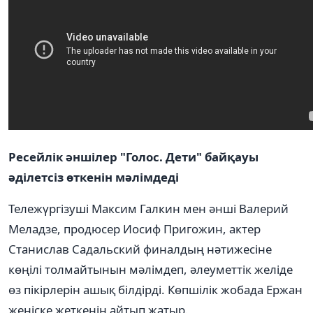
Ресейлік әншілер "Голос. Дети" байқауы
әділетсіз өткенін мәлімдеді
Тележүргізуші Максим Галкин мен әнші Валерий
Меладзе, продюсер Иосиф Пригожин, актер
Станислав Садальский финалдың нәтижесіне
көңілі толмайтынын мәлімдеп, әлеуметтік желіде
өз пікірлерін ашық білдірді. Көпшілік жобада Ержан
жеңіске жеткенін айтып жатыр.