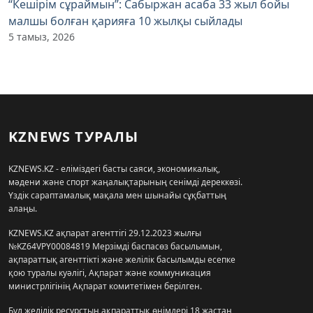
“Кешірім сұраймын”: Сабыржан асаба 33 жыл бойы
малшы болған қарияға 10 жылқы сыйлады
5 тамыз, 2026
KZNEWS ТУРАЛЫ
KZNEWS.KZ - еліміздегі басты саяси, экономикалық,
мәдени және спорт жаңалықтарының сенімді дереккөзі.
Үздік сараптамалық мақала мен шынайы сұқбаттың
алаңы.
KZNEWS.KZ ақпарат агенттігі 29.12.2023 жылғы
№KZ64VPY00084819 Мерзімді баспасөз басылымын,
ақпараттық агенттікті және желілік басылымды есепке
қою туралы куәлігі, Ақпарат және коммуникация
министрлігінің Ақпарат комитетімен берілген.
Бұл желілік ресурстың ақпараттық өнімдері 18 жастан