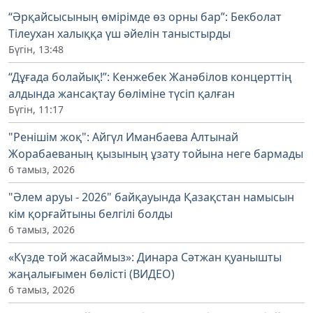
“Әрқайсысының өмірімде өз орны бар”: Бекболат
Тілеухан халыққа үш әйелін таныстырды
Бүгін, 13:48
“Дұғада болайық!”: Кенжебек Жанәбілов концерттің
алдында жансақтау бөліміне түсіп қалған
Бүгін, 11:17
"Ренішім жоқ": Айгүл Иманбаева Алтынай
Жорабаеваның қызының ұзату тойына неге бармады
6 тамыз, 2026
"Әлем аруы - 2026" байқауында Қазақстан намысын
кім қорғайтыны белгілі болды
6 тамыз, 2026
«Күзде той жасаймыз»: Динара Сәтжан қуанышты
жаңалығымен бөлісті (ВИДЕО)
6 тамыз, 2026