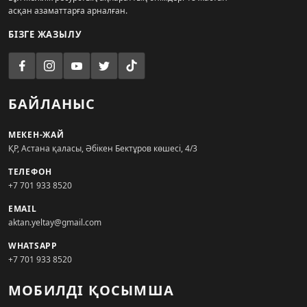
асқан азаматтарға арналған.
БІЗГЕ ЖАЗЫЛУ
БАЙЛАНЫС
МЕКЕН-ЖАЙ
ҚР, Астана қаласы, Әбікен Бектұров көшесі, 4/3
ТЕЛЕФОН
+7 701 933 8520
EMAIL
aktan.yeltay@gmail.com
WHATSAPP
+7 701 933 8520
МОБИЛДІ ҚОСЫМША