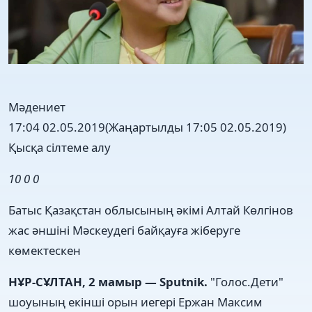
Мәдениет
17:04 02.05.2019
(Жаңартылды 17:05 02.05.2019)
Қысқа сілтеме алу
10
0
0
Батыс Қазақстан облысының әкімі Алтай Көлгінов
жас әншіні Мәскеудегі байқауға жіберуге
көмектескен
НҰР-СҰЛТАН, 2 мамыр — Sputnik.
"Голос.Дети"
шоуының екінші орын иегері Ержан Максим