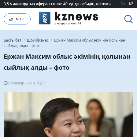
3,5 миллиардтың аферасы және 40 күндік сәбидің көз жасы: Медицинад
3,5 миллиардтың аферасы және 40 күндік сәбидің көз жасы: Медицинад
RU
KZ
МӘЗІР
Басты бет
/
Шоу-бизнес
/
Ержан Максим облыс әкімінің қолынан
сыйлық алды – фото
Ержан Максим облыс әкімінің қолынан
сыйлық алды – фото
2 мамыр, 2019