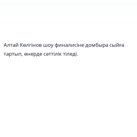
Алтай Көлгінов шоу финалисіне домбыра сыйға
тартып, өнерде сәттілік тіледі.