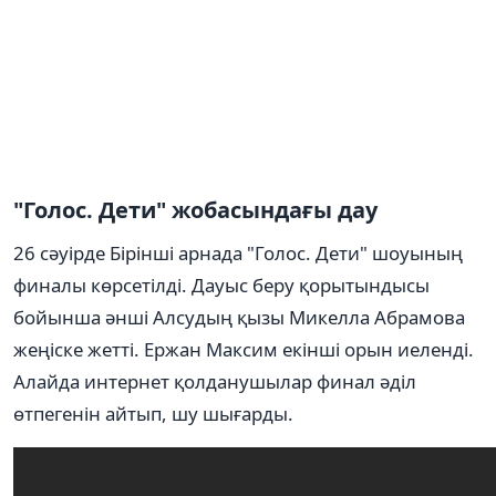
"Голос. Дети" жобасындағы дау
26 сәуірде Бірінші арнада "Голос. Дети" шоуының
финалы көрсетілді. Дауыс беру қорытындысы
бойынша әнші Алсудың қызы Микелла Абрамова
жеңіске жетті. Ержан Максим екінші орын иеленді.
Алайда интернет қолданушылар финал әділ
өтпегенін айтып, шу шығарды.