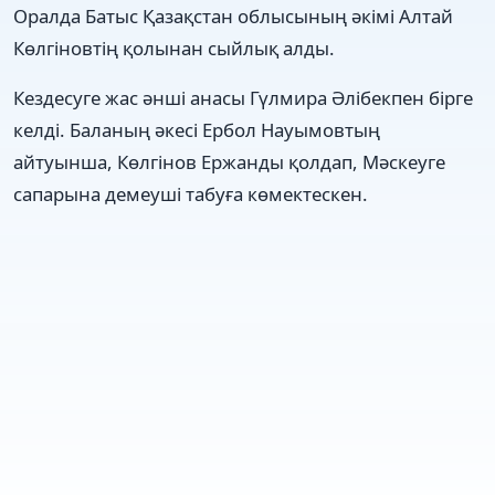
Оралда Батыс Қазақстан облысының әкімі Алтай
Көлгіновтің қолынан сыйлық алды.
Кездесуге жас әнші анасы Гүлмира Әлібекпен бірге
келді. Баланың әкесі Ербол Науымовтың
айтуынша, Көлгінов Ержанды қолдап, Мәскеуге
сапарына демеуші табуға көмектескен.