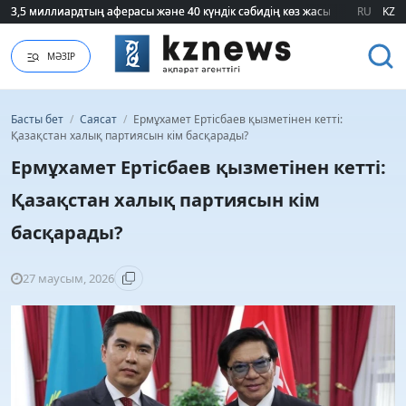
3,5 миллиардтың аферасы және 40 күндік сәбидің көз жасы: Медицинад
3,5 миллиардтың аферасы және 40 күндік сәбидің көз жасы: Медицинад
RU
KZ
МӘЗІР
Басты бет
/
Саясат
/
Ермұхамет Ертісбаев қызметінен кетті:
Қазақстан халық партиясын кім басқарады?
Ермұхамет Ертісбаев қызметінен кетті:
Қазақстан халық партиясын кім
басқарады?
27 маусым, 2026