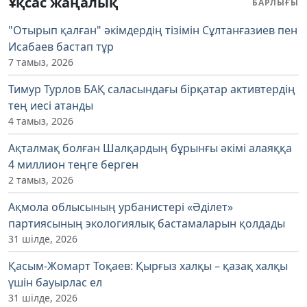
Ұқсас жаңалық
БАРЛЫҒЫ
"Отырып қалған" әкімдердің тізімін Сұлтанғазиев пен
Исабаев бастап тұр
7 тамыз, 2026
Тимур Турлов БАҚ саласындағы бірқатар активтердің
тең иесі атанды
4 тамыз, 2026
Ақталмақ болған Шалқардың бұрынғы әкімі алаяққа
4 миллион теңге берген
2 тамыз, 2026
Ақмола облысының урбанистері «Әділет»
партиясының экологиялық бастамаларын қолдады
31 шілде, 2026
Қасым-Жомарт Тоқаев: Қырғыз халқы – қазақ халқы
үшін бауырлас ел
31 шілде, 2026