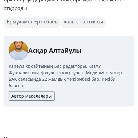
атқарады.
Ермұхамет Ертісбаев
халық партиясы
Асқар Алтайұлы
Kznews.kz сайтының Бас редакторы. ҚазҰУ
Журналистика факультетінің түлегі. Медиаменеджер.
БАҚ саласында 22 жылдық тәжірибесі бар. Кәсіби
блогер.
Автор мақалалары