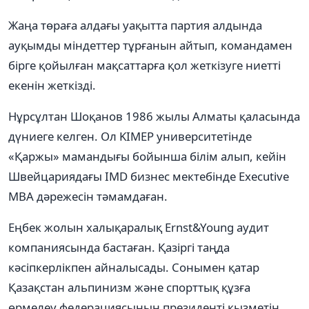
Жаңа төраға алдағы уақытта партия алдында
ауқымды міндеттер тұрғанын айтып, командамен
бірге қойылған мақсаттарға қол жеткізуге ниетті
екенін жеткізді.
Нұрсұлтан Шоқанов 1986 жылы Алматы қаласында
дүниеге келген. Ол KIMEP университетінде
«Қаржы» мамандығы бойынша білім алып, кейін
Швейцариядағы IMD бизнес мектебінде Executive
MBA дәрежесін тәмамдаған.
Еңбек жолын халықаралық Ernst&Young аудит
компаниясында бастаған. Қазіргі таңда
кәсіпкерлікпен айналысады. Сонымен қатар
Қазақстан альпинизм және спорттық құзға
өрмелеу федерациясының президенті қызметін