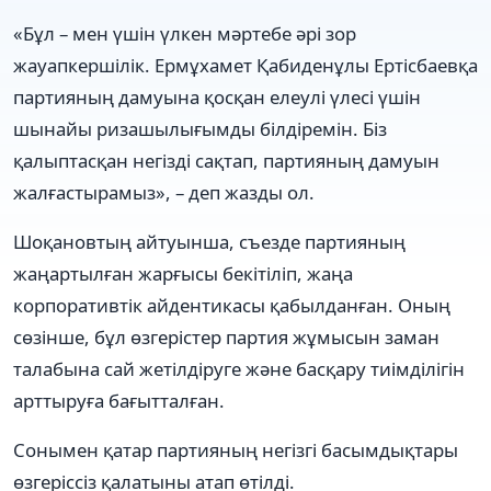
«Бұл – мен үшін үлкен мәртебе әрі зор
жауапкершілік. Ермұхамет Қабиденұлы Ертісбаевқа
партияның дамуына қосқан елеулі үлесі үшін
шынайы ризашылығымды білдіремін. Біз
қалыптасқан негізді сақтап, партияның дамуын
жалғастырамыз», – деп жазды ол.
Шоқановтың айтуынша, съезде партияның
жаңартылған жарғысы бекітіліп, жаңа
корпоративтік айдентикасы қабылданған. Оның
сөзінше, бұл өзгерістер партия жұмысын заман
талабына сай жетілдіруге және басқару тиімділігін
арттыруға бағытталған.
Сонымен қатар партияның негізгі басымдықтары
өзгеріссіз қалатыны атап өтілді.