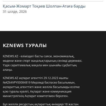
Қасым-Жомарт Тоқаев Шолпан-Атаға барды
31 шілде, 2026
KZNEWS ТУРАЛЫ
KZNEWS.KZ - еліміздегі басты саяси, экономикалық,
мәдени және спорт жаңалықтарының сенімді дереккөзі.
Үздік сараптамалық мақала мен шынайы сұқбаттың
алаңы.
KZNEWS.KZ ақпарат агенттігі 29.12.2023 жылғы
№KZ64VPY00084819 Мерзімді баспасөз басылымын,
ақпараттық агенттікті және желілік басылымды есепке
қою туралы куәлігі, Ақпарат және коммуникация
министрлігінің Ақпарат комитетімен берілген.
Бұл желілік ресурстың ақпараттық өнімдері 18 жастан