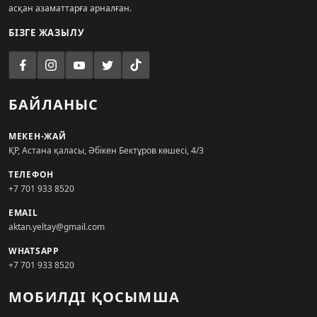
асқан азаматтарға арналған.
БІЗГЕ ЖАЗЫЛУ
БАЙЛАНЫС
МЕКЕН-ЖАЙ
ҚР, Астана қаласы, Әбікен Бектұров көшесі, 4/3
ТЕЛЕФОН
+7 701 933 8520
EMAIL
aktan.yeltay@gmail.com
WHATSAPP
+7 701 933 8520
МОБИЛДІ ҚОСЫМША