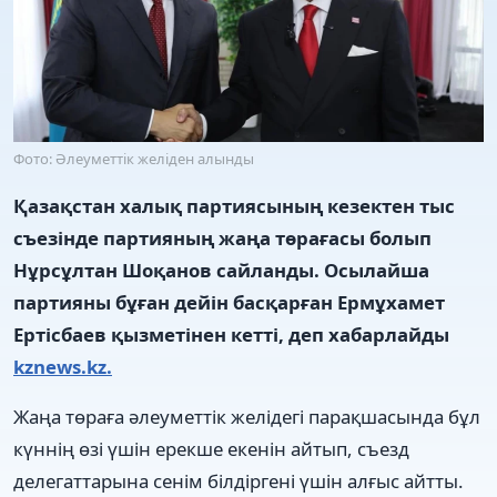
Фото: Әлеуметтік желіден алынды
Қазақстан халық партиясының кезектен тыс
съезінде партияның жаңа төрағасы болып
Нұрсұлтан Шоқанов сайланды. Осылайша
партияны бұған дейін басқарған Ермұхамет
Ертісбаев қызметінен кетті, деп хабарлайды
kznews.kz.
Жаңа төраға әлеуметтік желідегі парақшасында бұл
күннің өзі үшін ерекше екенін айтып, съезд
делегаттарына сенім білдіргені үшін алғыс айтты.