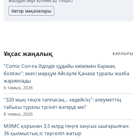
жылдан бері kznews.kz тілшісі
Автор мақалалары
Ұқсас жаңалық
БАРЛЫҒЫ
"Comic Con-ға Әділдік құдайы киімімен бармақ
болған": әкесі марқұм Айсәуле Қанаха туралы жазба
жариялады
6 тамыз, 2026
"320 мың теңге таппасаң... кедейсің": әлеуметтің
табысы туралы түсінігі өзгерді ме?
6 тамыз, 2026
МӘМС қорынан 3,5 млрд теңге заңсыз шығарылған:
36 қылмыстық іс тергеліп жатыр