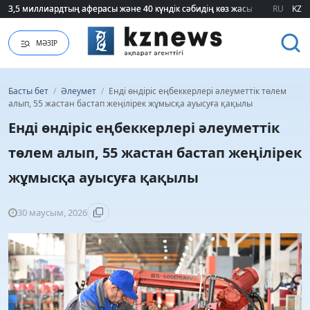
3,5 миллиардтың аферасы және 40 күндік сәбидің көз жасы: Медицинад
3,5 миллиардтың аферасы және 40 күндік сәбидің көз жасы: Медицинад
RU
KZ
МӘЗІР
Басты бет
/
Әлеумет
/
Енді өндіріс еңбеккерлері әлеуметтік төлем
алып, 55 жастан бастап жеңілірек жұмысқа ауысуға қақылы
Енді өндіріс еңбеккерлері әлеуметтік
төлем алып, 55 жастан бастап жеңілірек
жұмысқа ауысуға қақылы
30 маусым, 2026