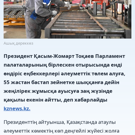
Ашық дереккөз
Президент Қасым-Жомарт Тоқаев Парламент
палаталарының бірлескен отырысында енді
өндіріс еңбеккерлері әлеуметтік төлем алуға,
55 жастан бастап зейнетке шыққанға дейін
жеңілірек жұмысқа ауысуға заң жүзінде
қақылы екенін айтты, деп хабарлайды
kznews.kz.
Президенттің айтуынша, Қазақстанда атаулы
әлеуметтік көмектің көп деңгейлі жүйесі жолға