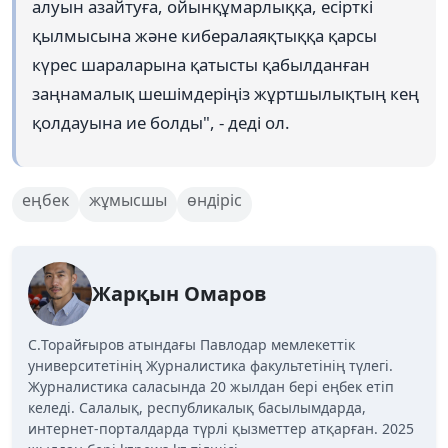
алуын азайтуға, ойынқұмарлыққа, есірткі
қылмысына және кибералаяқтыққа қарсы
күрес шараларына қатысты қабылданған
заңнамалық шешімдеріңіз жұртшылықтың кең
қолдауына ие болды", - деді ол.
еңбек
жұмысшы
өндіріс
Жарқын Омаров
C.Торайғыров атындағы Павлодар мемлекеттік
университетінің Журналистика факультетінің түлегі.
Журналистика саласында 20 жылдан бері еңбек етіп
келеді. Салалық, республикалық басылымдарда,
интернет-порталдарда түрлі қызметтер атқарған. 2025