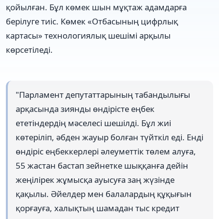
қойылған. Бұл көмек шын мұқтаж адамдарға
берілуге тиіс. Көмек «Отбасының цифрлық
картасы» технологиялық шешімі арқылы
көрсетіледі.
"Парламент депутаттарының табандылығы
арқасында зиянды өндірісте еңбек
ететіндердің мәселесі шешілді. Бұл жиі
көтеріліп, әбден жауыр болған түйткіл еді. Енді
өндіріс еңбеккерлері әлеуметтік төлем алуға,
55 жастан бастап зейнетке шыққанға дейін
жеңілірек жұмысқа ауысуға заң жүзінде
қақылы. Әйелдер мен балалардың құқығын
қорғауға, халықтың шамадан тыс кредит