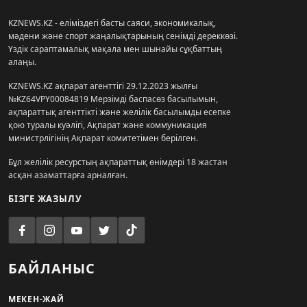
KZNEWS.KZ - еліміздегі басты саяси, экономикалық,
мәдени және спорт жаңалықтарының сенімді дереккөзі.
Үздік сараптамалық мақала мен шынайы сұқбаттың
алаңы.
KZNEWS.KZ ақпарат агенттігі 29.12.2023 жылғы
№KZ64VPY00084819 Мерзімді баспасөз басылымын,
ақпараттық агенттікті және желілік басылымды есепке
қою туралы куәлігі, Ақпарат және коммуникация
министрлігінің Ақпарат комитетімен берілген.
Бұл желілік ресурстың ақпараттық өнімдері 18 жастан
асқан азаматтарға арналған.
БІЗГЕ ЖАЗЫЛУ
БАЙЛАНЫС
МЕКЕН-ЖАЙ