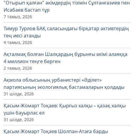
"Отырып қалған" әкімдердің тізімін Сұлтанғазиев пен
Исабаев бастап тұр
7 тамыз, 2026
Тимур Турлов БАҚ саласындағы бірқатар активтердің
тең иесі атанды
4 тамыз, 2026
Ақталмақ болған Шалқардың бұрынғы әкімі алаяққа
4 миллион теңге берген
2 тамыз, 2026
Ақмола облысының урбанистері «Әділет»
партиясының экологиялық бастамаларын қолдады
31 шілде, 2026
Қасым-Жомарт Тоқаев: Қырғыз халқы – қазақ халқы
үшін бауырлас ел
31 шілде, 2026
Қасым-Жомарт Тоқаев Шолпан-Атаға барды