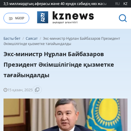
3,5 миллиардтың аферасы және 40 күндік сәбидің көз жасы: Медицинад
3,5 миллиардтың аферасы және 40 күндік сәбидің көз жасы: Медицинад
RU
KZ
МӘЗІР
Басты бет
/
Саясат
/
Экс-министр Нұрлан Байбазаров Президент
Әкімшілігінде қызметке тағайындалды
Экс-министр Нұрлан Байбазаров
Президент Әкімшілігінде қызметке
тағайындалды
15 қазан, 2025