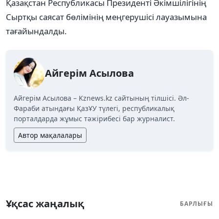
Қазақстан Республикасы Президенті Әкімшілігінің
Сыртқы саясат бөлімінің меңгерушісі лауазымына
тағайындалды.
Айгерім Асылова
Айгерім Асылова – Kznews.kz сайтының тілшісі. Әл-
Фараби атындағы ҚазҰУ түлегі, республикалық
порталдарда жұмыс тәжірибесі бар журналист.
Автор мақалалары
Ұқсас жаңалық
БАРЛЫҒЫ