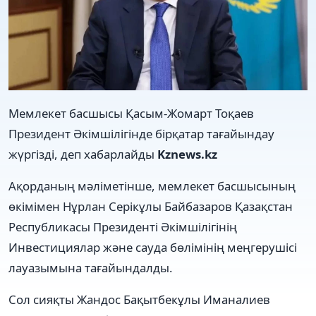
Мемлекет басшысы Қасым-Жомарт Тоқаев
Президент Әкімшілігінде бірқатар тағайындау
жүргізді, деп хабарлайды
Kznews.kz
Ақорданың мәліметінше, мемлекет басшысының
өкімімен Нұрлан Серікұлы Байбазаров Қазақстан
Республикасы Президенті Әкімшілігінің
Инвестициялар және сауда бөлімінің меңгерушісі
лауазымына тағайындалды.
Сол сияқты Жандос Бақытбекұлы Иманалиев