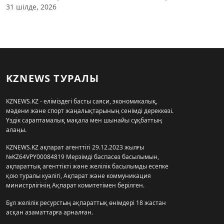
31 шілде, 2026
KZNEWS ТУРАЛЫ
KZNEWS.KZ - еліміздегі басты саяси, экономикалық,
мәдени және спорт жаңалықтарының сенімді дереккөзі.
Үздік сараптамалық мақала мен шынайы сұқбаттың
алаңы.
KZNEWS.KZ ақпарат агенттігі 29.12.2023 жылғы
№KZ64VPY00084819 Мерзімді баспасөз басылымын,
ақпараттық агенттікті және желілік басылымды есепке
қою туралы куәлігі, Ақпарат және коммуникация
министрлігінің Ақпарат комитетімен берілген.
Бұл желілік ресурстың ақпараттық өнімдері 18 жастан
асқан азаматтарға арналған.