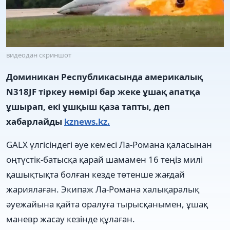
видеодан скриншот
Доминикан Республикасында америкалық
N318JF тіркеу нөмірі бар жеке ұшақ апатқа
ұшырап, екі ұшқыш қаза тапты, деп
хабарлайды
kznews.kz.
GALX үлгісіндегі әуе кемесі Ла-Романа қаласынан
оңтүстік-батысқа қарай шамамен 16 теңіз милі
қашықтықта болған кезде төтенше жағдай
жариялаған. Экипаж Ла-Романа халықаралық
әуежайына қайта оралуға тырысқанымен, ұшақ
маневр жасау кезінде құлаған.