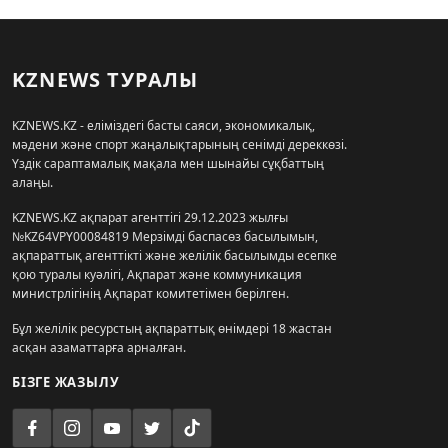
KZNEWS ТУРАЛЫ
KZNEWS.KZ - еліміздегі басты саяси, экономикалық,
мәдени және спорт жаңалықтарының сенімді дереккөзі.
Үздік сараптамалық мақала мен шынайы сұқбаттың
алаңы.
KZNEWS.KZ ақпарат агенттігі 29.12.2023 жылғы
№KZ64VPY00084819 Мерзімді баспасөз басылымын,
ақпараттық агенттікті және желілік басылымды есепке
қою туралы куәлігі, Ақпарат және коммуникация
министрлігінің Ақпарат комитетімен берілген.
Бұл желілік ресурстың ақпараттық өнімдері 18 жастан
асқан азаматтарға арналған.
БІЗГЕ ЖАЗЫЛУ