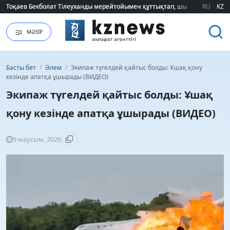
Тоқаев Бекболат Тілеуханды мерейтойымен құттықтап, шығармашылық т
Тоқаев Бекболат Тілеуханды мерейтойымен құттықтап, шығармашылық т
RU
KZ
МӘЗІР
Басты бет
/
Әлем
/
Экипаж түгелдей қайтыс болды: Ұшақ қону
кезінде апатқа ұшырады (ВИДЕО)
Экипаж түгелдей қайтыс болды: Ұшақ
қону кезінде апатқа ұшырады (ВИДЕО)
9 маусым, 2026