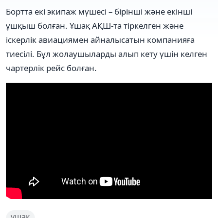
Бортта екі экипаж мүшесі – бірінші және екінші
ұшқыш болған. Ұшақ АҚШ-та тіркелген және
іскерлік авиациямен айналысатын компанияға
тиесілі. Бұл жолаушыларды алып кету үшін келген
чартерлік рейс болған.
ұшақ