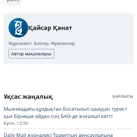
Қайсар Қанат
Журналист. Блогер. Фрилансер
Автор мақалалары
Ұқсас жаңалық
БАРЛЫҒЫ
Мьянмадағы құлдықтан босатылып шыққан турист
қыз бірнеше айдан соң БАӘ-де жоғалып кетті
Бүгін, 13:50
Daily Mail журналисі Трамптың денсаулығына