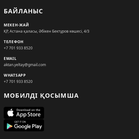
БАЙЛАНЫС
МЕКЕН-ЖАЙ
ҚР, Астана қаласы, Әбікен Бектұров көшесі, 4/3
ТЕЛЕФОН
+7 701 933 8520
EMAIL
aktan.yeltay@gmail.com
WHATSAPP
+7 701 933 8520
МОБИЛДІ ҚОСЫМША