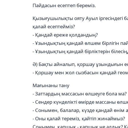
Пайдасын есептеп береміз.
Қызығушылықты ояту Ауыл іргесіндегі б
қалай есептейміз?
- Қандай ереже қолдандың?
- Ұзындықтың қандай өлшем бірлігін п
- Ұзындықтың қандай бірліктерін білесің
Ә) Бақты айналып, қоршау ұзындығын ес
- Қоршау мен жол сызбасын қандай геом
Мағынаны тану
- Заттардың массасын өлшеуге бола ма?
- Сендер күнделікті өмірде массаны өлше
- Сонымен, балалар, күзде қандай өнім а
- Оны қалай тереміз, қайтіп жинаймыз?
Сонымен, қапшық - қапшық не алдық? Карто