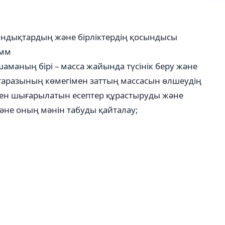
 ондықтардың және бірліктердің қосындысы
амм
аманың бірі – масса жайында түсінік беру және
 таразының көмегімен заттың массасын өлшеудің
мен шығарылатын есептер құрастыруды және
және оның мәнін табуды қайталау;