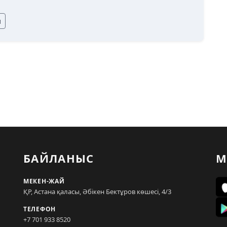
ы
БАЙЛАНЫС
М
МЕКЕН-ЖАЙ
ҚР, Астана қаласы, Әбікен Бектұров көшесі, 4/3
ТЕЛЕФОН
+7 701 933 8520