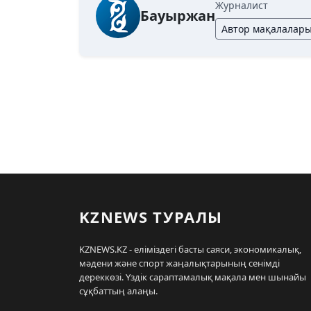
Журналист
Бауыржан
Автор мақалалар
KZNEWS ТУРАЛЫ
KZNEWS.KZ - еліміздегі басты саяси, экономикалық,
мәдени және спорт жаңалықтарының сенімді
дереккөзі. Үздік сараптамалық мақала мен шынайы
сұқбаттың алаңы.