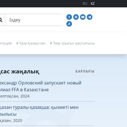
RU
KZ
йттан іздеу
итуция
# Таза Қазақстан
# Таяу Шығыс қақтығысы
қсас жаңалық
БАРЛЫҒЫ
ександр Орловский запускает новый
лиал FFA в Казахстане
желтоқсан, 2024
қазан туралы қазақша: қызметі мен
рылысы
қазан, 2020