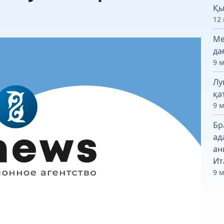
Қы
12 
Ме
да
9 
Лу
қа
9 
Бр
ад
ан
Ит
9 