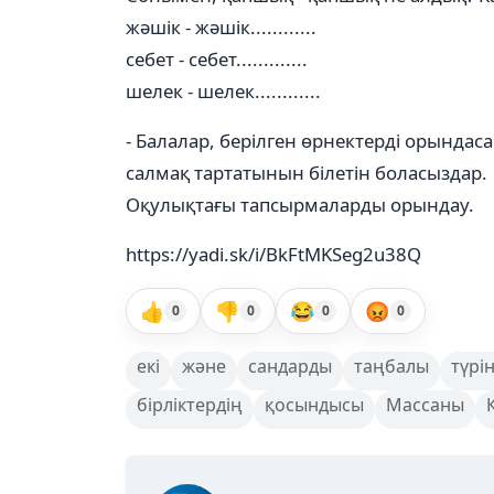
жәшік - жәшік............
себет - себет.............
шелек - шелек............
- Балалар, берілген өрнектерді орындаса
салмақ тартатынын білетін боласыздар.
Оқулықтағы тапсырмаларды орындау.
https://yadi.sk/i/BkFtMKSeg2u38Q
👍
👎
😂
😡
0
0
0
0
екі
және
сандарды
таңбалы
түрі
бірліктердің
қосындысы
Массаны