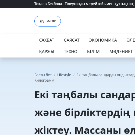
Тоқаев Бекболат Тілеуханды мерейтойымен құттықтап,
Тоқаев Бекболат Тілеуханды мерейтойымен құттықтап,
МӘЗІР
СҰХБАТ
САЯСАТ
ЭКОНОМИКА
ӘЛ
ҚАРЖЫ
ТЕХНО
БІЛІМ
МӘДЕНИЕТ
Басты бет
/
Lifestyle
/
Екі таңбалы сандарды ондықтард
Килограмм
Екі таңбалы санд
және бірліктердің
жіктеу. Массаны ө