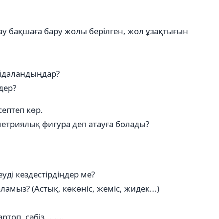
ау бақшаға бару жолы берілген, жол ұзақтығын
айдаландыңдар?
дер?
ептеп көр.
етриялық фигура деп атауға болады?
уді кездестірдіңдер ме?
ламыз? (Астық, көкөніс, жеміс, жидек...)
п, сәбіз,.......