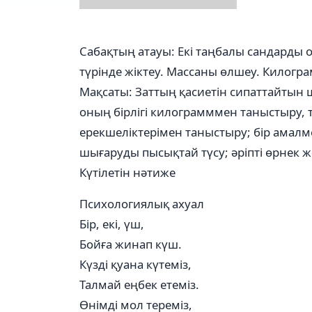
Сабақтың атауы: Екі таңбалы сандарды
түрінде жіктеу. Массаны өлшеу. Килогр
Мақсаты: Заттың қасиетін сипаттайтын ш
оның бірлігі килограмммен таныстыру,
ерекшеліктерімен таныстыру; бір амал
шығаруды пысықтай түсу; әріпті өрнек 
Күтілетін нәтиже
Психологиялық ахуал
Бір, екі, үш,
Бойға жинап күш.
Күзді қуана күтеміз,
Талмай еңбек етеміз.
Өнімді мол тереміз,