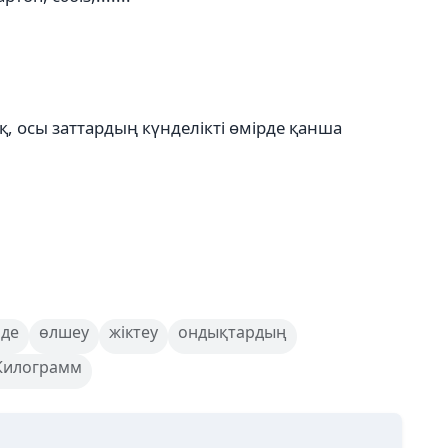
қ, осы заттардың күнделікті өмірде қанша
нде
өлшеу
жіктеу
ондықтардың
Килограмм