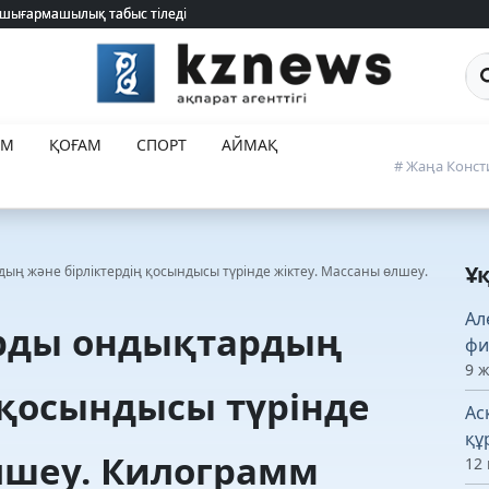
 шығармашылық табыс тіледі
 шығармашылық табыс тіледі
Са
ЕМ
ҚОҒАМ
СПОРТ
АЙМАҚ
# Жаңа Конст
Ұ
ың және бірліктердің қосындысы түрінде жіктеу. Массаны өлшеу.
Ал
арды ондықтардың
фи
9 
 қосындысы түрінде
Ас
құ
лшеу. Килограмм
12 