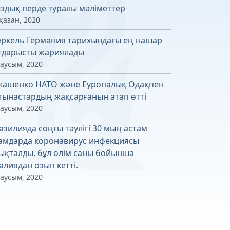
здық перде туралы мәліметтер
қазан, 2020
ркель Германия тарихындағы ең нашар
ғдарысты жариялады
маусым, 2020
кашенко НАТО және Еуропалық Одақпен
тынастардың жақсарғанын атап өтті
маусым, 2020
азилияда соңғы тәулігі 30 мың астам
амдарда коронавирус инфекциясы
ықталды, бұл өлім саны бойынша
алиядан озып кетті.
маусым, 2020