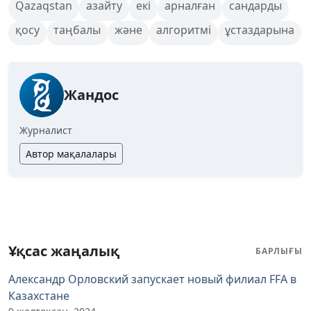
Qazaqstan
азайту
екі
арналған
сандарды
қосу
таңбалы
жəне
алгоритмі
ұстаздарына
Жандос
Журналист
Автор мақалалары
Ұқсас жаңалық
БАРЛЫҒЫ
Александр Орловский запускает новый филиал FFA в
Казахстане