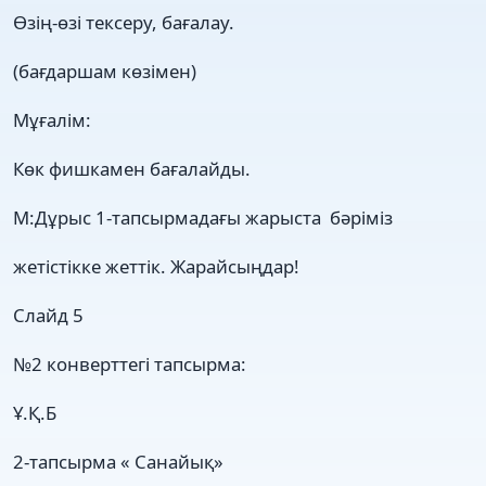
Өзің-өзі тексеру, бағалау.
(бағдаршам көзімен)
Мұғалім:
Көк фишкамен бағалайды.
М:Дұрыс 1-тапсырмадағы жарыста бәріміз
жетістікке жеттік. Жарайсыңдар!
Слайд 5
№2 конверттегі тапсырма:
Ұ.Қ.Б
2-тапсырма « Санайық»