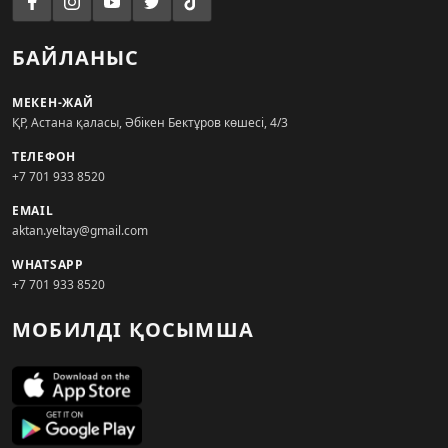
БАЙЛАНЫС
МЕКЕН-ЖАЙ
ҚР, Астана қаласы, Әбікен Бектұров көшесі, 4/3
ТЕЛЕФОН
+7 701 933 8520
EMAIL
aktan.yeltay@gmail.com
WHATSAPP
+7 701 933 8520
МОБИЛДІ ҚОСЫМША