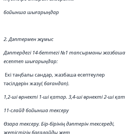
бойынша шығарыңдар
2. Дәптермен жұмыс
Дәптердегі 14-беттегі №1 тапсырманы жазбаша
есептеп шығарыңдар:
Екі таңбалы сандар, жазбаша есептеулер
тəсілдерін жазу(
бағандап).
1,2-ші өрнекті 1-ші қатар. 3,4-ші өрнекті 2-ші қат
11-слайд бойынша тексеру
Өзара тексеру.
Бір-бірінің дәптерін тексереді,
жетістігін бағалайды жет