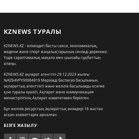
KZNEWS ТУРАЛЫ
KZNEWS.KZ - еліміздегі басты саяси, экономикалық,
мәдени және спорт жаңалықтарының сенімді дереккөзі.
Үздік сараптамалық мақала мен шынайы сұқбаттың
алаңы.
KZNEWS.KZ ақпарат агенттігі 29.12.2023 жылғы
№KZ64VPY00084819 Мерзімді баспасөз басылымын,
ақпараттық агенттікті және желілік басылымды есепке
қою туралы куәлігі, Ақпарат және коммуникация
министрлігінің Ақпарат комитетімен берілген.
Бұл желілік ресурстың ақпараттық өнімдері 18 жастан
асқан азаматтарға арналған.
БІЗГЕ ЖАЗЫЛУ