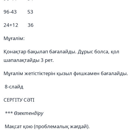
96-43 53
24+12 36
Мұғалім:
Қонақтар бақылап бағалайды. Дұрыс болса, қол
шапалақтайды 3 рет.
Мұғалім жетістіктерін қызыл фишкамен бағалайды.
8-слайд
СЕРГІТУ СӘТІ
*** Өзектендіру
Мақсат қою (проблемалық жағдай).