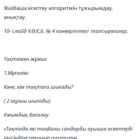
Жазбаша есептеу алгоритмін тұжырымдау,
анықтау.
10- слайд
Ұ.Ө.Қ.Б.
№ 4 конверттегі тапсырмалар.
Тақтамен жұмыс
1.Мұғалім:
Кәне, кім тақтаға шығады?
( 2 оқушы шығады)
.
Ұжымдық бағалау
«Тақтада екі таңбалы сандарды ауызша есептеуді
түсіндіре отырып алгоритм