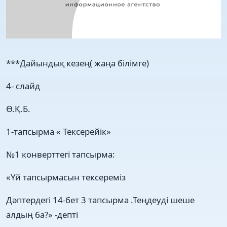
***Дайындық кезең( жаңа білімге)
4- слайд
Ө.Қ.Б.
1-тапсырма « Тексерейік»
№1 конверттегі тапсырма:
«Үй тапсырмасын тексереміз
Дәптердегі 14-бет 3 тапсырма .Теңдеуді шеше
алдың ба?» -депті