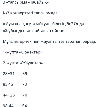
3 –тапсырма «Табайық»
№3 конверттегі тапсырмада:
« Ауызша қосу, азайтуды білесің бе? Онда
«Жұбыңды тап» ойынын ойна»
Мұғалім өрнек пен жауапты тез таратып береді.
1-жұпта «Өрнектер»
2-жұпта «Жауаптар»
28+31 59
85-12 73
44+26 70
98-44 54