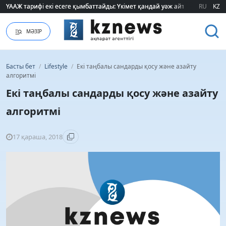
ҮААЖ тарифі екі есеге қымбаттайды: Үкімет қандай уәж айтады?
ҮААЖ тарифі екі есеге қымбаттайды: Үкімет қандай уәж айтады?
RU
KZ
МӘЗІР
Басты бет
/
Lifestyle
/
Екі таңбалы сандарды қосу жəне азайту
алгоритмі
Екі таңбалы сандарды қосу жəне азайту
алгоритмі
17 қараша, 2018