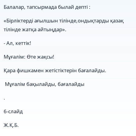
Балалар, тапсырмада былай депті :
«Бірліктерді ағылшын тілінде,ондықтарды қазақ
тілінде жатқа айтыңдар».
- Ал, кеттік!
Мұғалім: Өте жақсы!
Қара фишкамен жетістіктерін бағалайды.
Мұғалім бақылайды, бағалайды
.
6-слайд
Ж.Қ.Б.