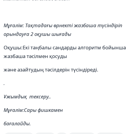
Мұғалім:
Тақтадағы өрнекті жазбаша түсіндіріп
орындауға 2 оқушы шығады
Оқушы:Екі таңбалы сандарды алгоритм бойынша
жазбаша тəсілмен қосуды
жəне азайтудың тəсілдерін түсіндіреді.
.
Ұжымдық тексеру.
.
Мұғалім:
Сары фишкамен
бағалайды.