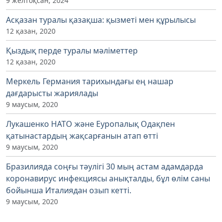
9 желтоқсан, 2024
Асқазан туралы қазақша: қызметі мен құрылысы
12 қазан, 2020
Қыздық перде туралы мәліметтер
12 қазан, 2020
Меркель Германия тарихындағы ең нашар
дағдарысты жариялады
9 маусым, 2020
Лукашенко НАТО және Еуропалық Одақпен
қатынастардың жақсарғанын атап өтті
9 маусым, 2020
Бразилияда соңғы тәулігі 30 мың астам адамдарда
коронавирус инфекциясы анықталды, бұл өлім саны
бойынша Италиядан озып кетті.
9 маусым, 2020