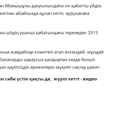
ан Момышұлы даңғылындағы он қабатты үйдің
еткен абайсызда құлап кетіп, ауруханаға
ғы үйдің үшінші қабатындағы терезеден 2015
.
тенше жағдайлар комитеті атап өткендей, мұндай
 балаларды қараусыз қалдырған кезде болып
н қауіпсіздік ережелерін мұқият сақтау қажет.
н сәби үстін қақты да, жүріп кетті - видео