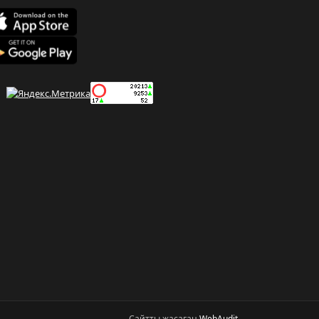
Сайтты жасаған
WebAudit