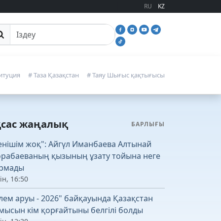
RU
KZ
йттан іздеу
итуция
# Таза Қазақстан
# Таяу Шығыс қақтығысы
қсас жаңалық
БАРЛЫҒЫ
енішім жоқ": Айгүл Иманбаева Алтынай
рабаеваның қызының ұзату тойына неге
рмады
ін, 16:50
лем аруы - 2026" байқауында Қазақстан
мысын кім қорғайтыны белгілі болды