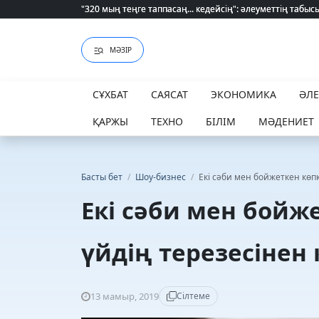
"320 мың теңге таппасаң... кедейсің": әлеуметтің табысы 
"320 мың теңге таппасаң... кедейсің": әлеуметтің табысы 
МӘЗІР
СҰХБАТ
САЯСАТ
ЭКОНОМИКА
ӘЛ
ҚАРЖЫ
ТЕХНО
БІЛІМ
МӘДЕНИЕТ
Басты бет
/
Шоу-бизнес
/
Екі сәби мен бойжеткен көпқ
Екі сәби мен бойж
үйдің терезесінен 
13 мамыр, 2019
Сілтеме