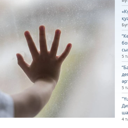
Бүг
«К
қу
Бүг
“К
бо
сы
5 т
“Б
де
әр
5 т
"Ү
Ди
ша
4 т