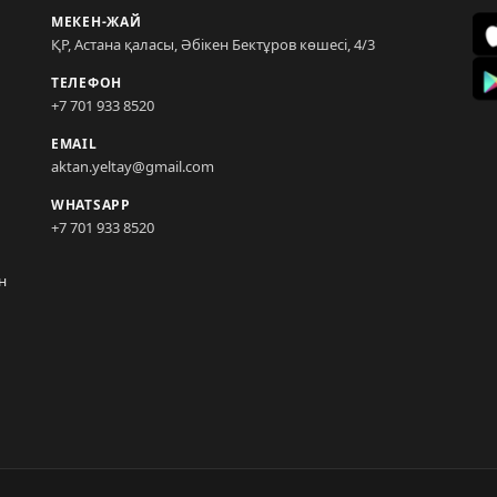
МЕКЕН-ЖАЙ
ҚР, Астана қаласы, Әбікен Бектұров көшесі, 4/3
ТЕЛЕФОН
+7 701 933 8520
EMAIL
aktan.yeltay@gmail.com
WHATSAPP
+7 701 933 8520
н