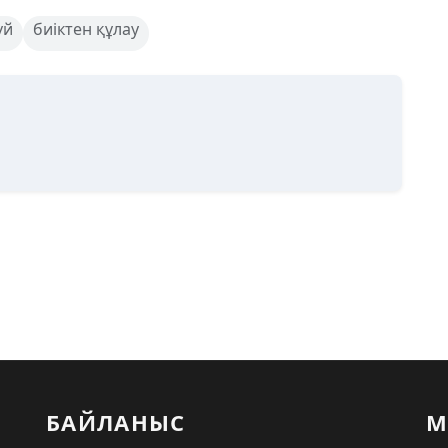
үй
биіктен құлау
БАЙЛАНЫС
М