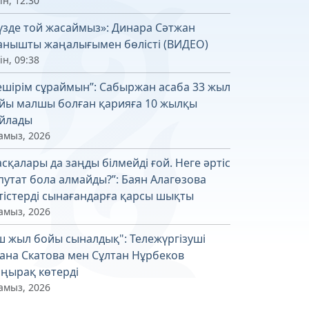
ін, 12:30
үзде той жасаймыз»: Динара Сәтжан
анышты жаңалығымен бөлісті (ВИДЕО)
ін, 09:38
ешірім сұраймын”: Сабыржан асаба 33 жыл
йы малшы болған қарияға 10 жылқы
йлады
амыз, 2026
асқалары да заңды білмейді ғой. Неге әртіс
путат бола алмайды?”: Баян Алагөзова
тістерді сынағандарға қарсы шықты
амыз, 2026
ш жыл бойы сыналдық": Тележүргізуші
ана Скатова мен Сұлтан Нұрбеков
ңырақ көтерді
амыз, 2026