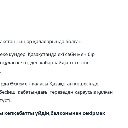
зақстанның әр қалаларында болған
еке күндері Қазақстанда екі сәби мен бір
 құлап кетті, деп хабарлайды төтенше
.
рда Өскемен қаласы Қазақстан көшесінде
бесінші қабатындағы терезеден қараусыз қалған
үсті.
ы көпқабатты үйдің балконынан секірмек