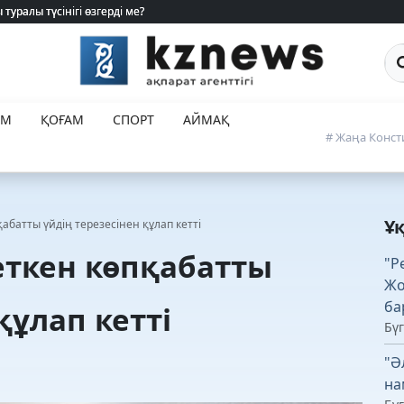
туралы түсінігі өзгерді ме?
туралы түсінігі өзгерді ме?
Са
ЕМ
ҚОҒАМ
СПОРТ
АЙМАҚ
# Жаңа Конст
Ұ
абатты үйдің терезесінен құлап кетті
еткен көпқабатты
"Р
Жо
ба
құлап кетті
Бүг
"Ә
на