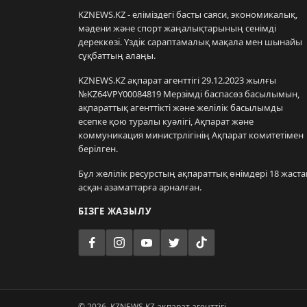
KZNEWS.KZ - еліміздегі басты саяси, экономикалық,
мәдени және спорт жаңалықтарының сенімді
дереккөзі. Үздік сараптамалық мақала мен шынайы
сұқбаттың алаңы.
KZNEWS.KZ ақпарат агенттігі 29.12.2023 жылғы
№KZ64VPY00084819 Мерзімді баспасөз басылымын,
ақпараттық агенттікті және желілік басылымды
есепке қою туралы куәлігі, Ақпарат және
коммуникация министрлігінің Ақпарат комитетімен
берілген.
Бұл желілік ресурстың ақпараттық өнімдері 18 жаста
асқан азаматтарға арналған.
БІЗГЕ ЖАЗЫЛУ
© 2026. KZNEWS.KZ ақпарат агенттігі