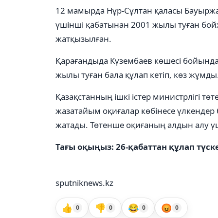
12 мамырда Нұр-Сұлтан қаласы Бауырж
үшінші қабатынан 2001 жылы туған бойж
жатқызылған.
Қарағандыда Күзембаев көшесі бойында
жылы туған бала құлап кетіп, көз жұмды
Қазақстанның ішкі істер министрлігі тө
жазатайым оқиғалар көбінесе үлкендер
жатады. Төтенше оқиғаның алдын алу үші
Тағы оқыңыз: 26-қабаттан құлап түске
sputniknews.kz
👍
👎
😂
😡
0
0
0
0