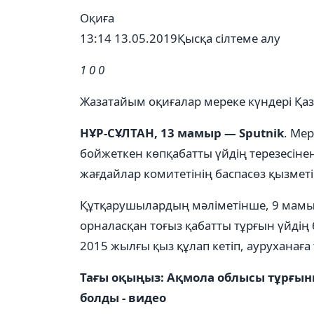
Оқиға
13:14 13.05.2019
Қысқа сілтеме алу
1
0
0
Жазатайым оқиғалар мереке күндері Қа
НҰР-СҰЛТАН, 13 мамыр — Sputnik
. Мер
бойжеткен көпқабатты үйдің терезесінен
жағдайлар комитетінің баспасөз қызметі
Құтқарушылардың мәліметінше, 9 мамы
орналасқан тоғыз қабатты тұрғын үйдің 
2015 жылғы қыз құлап кетіп, ауруханаға т
Тағы оқыңыз: Ақмола облысы тұрғын
болды - видео