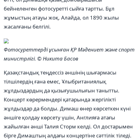
бейнеленген фотосуретті сыйға тартты. Бұл
жұмыстың атауы жоқ. Алайда, ол 1890 жылы
жасалғаны белгілі.
Фотосуреттерді ұсынған ҚР Мәдениет және спорт
министрлігі. © Никита Басов
Қазақстандық теңдессіз әншінің шығармасы
тілшілердің ғана емес, Ұлыбританиялық
жұлдыздардың да қызығушылығын танытты.
Концерт көрермендері қатарында жергілікті
жұлдыздар да болды. Димаш өнер көрсеткен күні
әншіге қолдау көрсету үшін, Англияға атағы
жайылған әнші Талия Сторм келді. Ол достарымен
бірге Димаштың алдағы концертіне сәттілік тіледі.