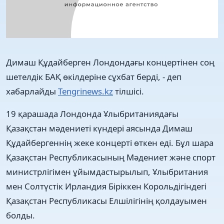
Димаш Құдайберген Лондондағы концертінен соң
шетелдік БАҚ өкілдеріне сұхбат берді, - деп
хабарлайды
Tengrinews.kz
тілшісі.
19 қарашада Лондонда Ұлыбританиядағы
Қазақстан мәдениеті күндері аясында Димаш
Құдайбергеннің жеке концерті өткен еді. Бұл шара
Қазақстан Республикасының Мәдениет және спорт
министрлігімен ұйымдастырылып, Ұлыбритания
мен Солтүстік Ирландия Біріккен Корольдігіндегі
Қазақстан Республикасы Елшілігінің қолдауымен
болды.