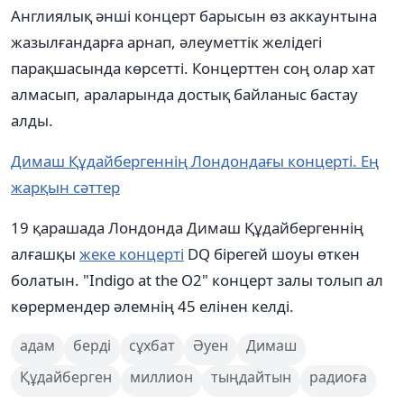
Англиялық әнші концерт барысын өз аккаунтына
жазылғандарға арнап, әлеуметтік желідегі
парақшасында көрсетті. Концерттен соң олар хат
алмасып, араларында достық байланыс бастау
алды.
Димаш Құдайбергеннің Лондондағы концерті. Ең
жарқын сәттер
19 қарашада Лондонда Димаш Құдайбергеннің
алғашқы
жеке концерті
DQ бірегей шоуы өткен
болатын. "Indigo at the O2" концерт залы толып ал
көрермендер әлемнің 45 елінен келді.
адам
берді
сұхбат
Әуен
Димаш
Құдайберген
миллион
тыңдайтын
радиоға