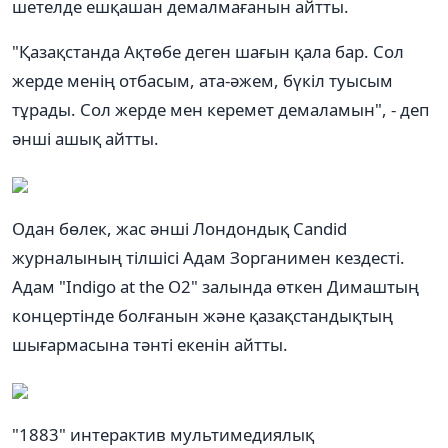
шетелде ешқашан демалмағанын айтты.
"Қазақстанда Ақтөбе деген шағын қала бар. Сол
жерде менің отбасым, ата-әжем, бүкіл туысым
тұрады. Сол жерде мен керемет демаламын", - деп
әнші ашық айтты.
Одан бөлек, жас әнші Лондондық Candid
журналының тілшісі Адам Зорганимен кездесті.
Адам "Indigo at the O2" залында өткен Димаштың
концертінде болғанын және қазақстандықтың
шығармасына тәнті екенін айтты.
"1883" интерактив мультимедиялық