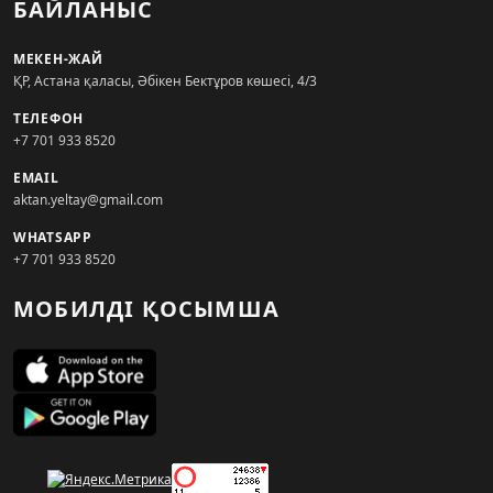
БАЙЛАНЫС
МЕКЕН-ЖАЙ
ҚР, Астана қаласы, Әбікен Бектұров көшесі, 4/3
ТЕЛЕФОН
+7 701 933 8520
EMAIL
aktan.yeltay@gmail.com
WHATSAPP
+7 701 933 8520
МОБИЛДІ ҚОСЫМША