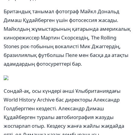
Британдық танымал фотограф Майкл Дональд
Димаш Құдайберген үшін фотосессия жасады.
Майклдың жұмыстарының қатарында америкалық
кинорежиссер Мартин Скорсездің, The Rolling
Stones рок-тобының вокалисті Мик Джаггердің,
бразилиялық футболшы Пеле мен басқа да атақты
адамдардың фотосуреттері бар.
Сондай-ақ, осы күндері әнші Ұлыбританиядағы
World History Archive бас директоры Александр
Голдбергпен кездесті. Александр Димаш
Құдайберген туралы автобиография жазуды
жоспарлап отыр. Кездесу жанға жайлы жағдайда
өтті, ол Димашқа қазақ домбырашысы