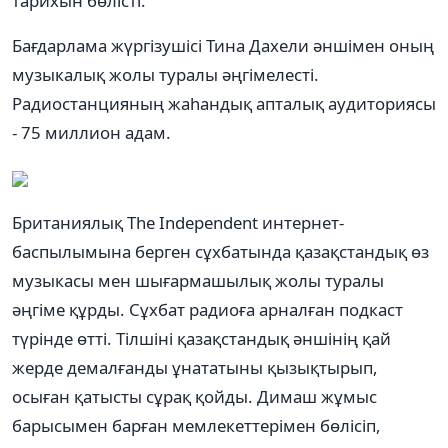
тарихын бөлісті.
Бағдарлама жүргізушісі Тина Дахели әншімен оның
музыкалық жолы туралы әңгімелесті.
Радиостанцияның жаһандық апталық аудиториясы
- 75 миллион адам.
Британиялық The Independent интернет-
баспылымына берген сұхбатында қазақстандық өз
музыкасы мен шығармашылық жолы туралы
әңгіме құрды. Сұхбат радиоға арналған подкаст
түрінде өтті. Тілшіні қазақстандық әншінің қай
жерде демалғанды ұнататыны қызықтырып,
осыған қатысты сұрақ қойды. Димаш жұмыс
барысымен барған мемлекеттерімен бөлісіп,