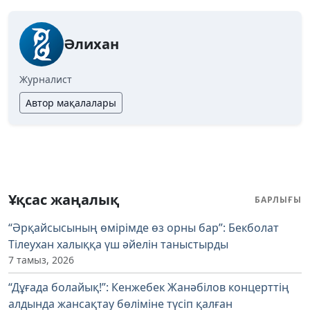
Әлихан
Журналист
Автор мақалалары
Ұқсас жаңалық
БАРЛЫҒЫ
“Әрқайсысының өмірімде өз орны бар”: Бекболат
Тілеухан халыққа үш әйелін таныстырды
7 тамыз, 2026
“Дұғада болайық!”: Кенжебек Жанәбілов концерттің
алдында жансақтау бөліміне түсіп қалған