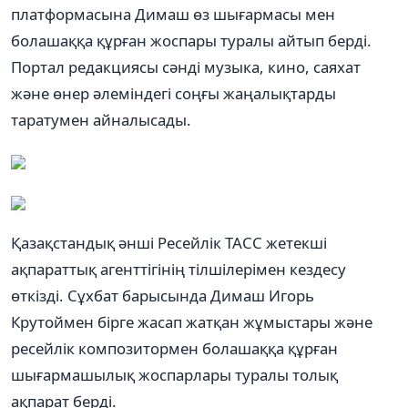
платформасына Димаш өз шығармасы мен
болашаққа құрған жоспары туралы айтып берді.
Портал редакциясы сәнді музыка, кино, саяхат
және өнер әлеміндегі соңғы жаңалықтарды
таратумен айналысады.
Қазақстандық әнші Ресейлік ТАСС жетекші
ақпараттық агенттігінің тілшілерімен кездесу
өткізді. Сұхбат барысында Димаш Игорь
Крутоймен бірге жасап жатқан жұмыстары және
ресейлік композитормен болашаққа құрған
шығармашылық жоспарлары туралы толық
ақпарат берді.