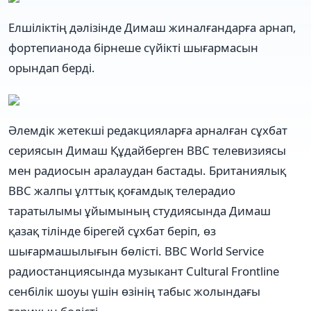
Елшіліктің дәлізінде Димаш жиналғандарға арнап,
фортепианода бірнеше сүйікті шығармасын
орындап берді.
Әлемдік жетекші редакцияларға арналған сұхбат
сериясын Димаш Құдайберген BBC телевизиясы
мен радиосын аралаудан бастады. Британиялық
ВВС жалпы ұлттық қоғамдық телерадио
таратылымы ұйымының студиясында Димаш
қазақ тілінде бірегей сұхбат беріп, өз
шығармашылығын бөлісті. BBC World Service
радиостанциясында музыкант Cultural Frontline
сенбілік шоуы үшін өзінің табыс жолындағы