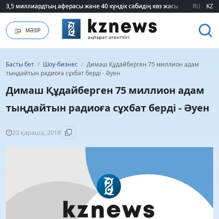
3,5 миллиардтың аферасы және 40 күндік сәбидің көз жасы: Медицинад
3,5 миллиардтың аферасы және 40 күндік сәбидің көз жасы: Медицинад
RU
KZ
МӘЗІР
Басты бет
/
Шоу-бизнес
/
Димаш Құдайберген 75 миллион адам
тыңдайтын радиоға сұхбат берді - Әуен
Димаш Құдайберген 75 миллион адам
тыңдайтын радиоға сұхбат берді - Әуен
23 қараша, 2018