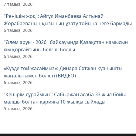
7 тамыз, 2026
"Ренішім жоқ": Айгүл Иманбаева Алтынай
Жорабаеваның қызының ұзату тойына неге бармады
6 тамыз, 2026
"Әлем аруы - 2026" байқауында Қазақстан намысын
кім қорғайтыны белгілі болды
6 тамыз, 2026
«Күзде той жасаймыз»: Динара Сәтжан қуанышты
жаңалығымен бөлісті (ВИДЕО)
6 тамыз, 2026
“Кешірім сұраймын”: Сабыржан асаба 33 жыл бойы
малшы болған қарияға 10 жылқы сыйлады
5 тамыз, 2026