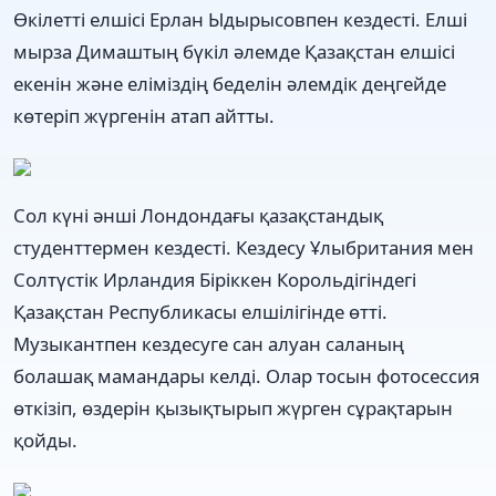
Өкілетті елшісі Ерлан Ыдырысовпен кездесті. Елші
мырза Димаштың бүкіл әлемде Қазақстан елшісі
екенін және еліміздің беделін әлемдік деңгейде
көтеріп жүргенін атап айтты.
Сол күні әнші Лондондағы қазақстандық
студенттермен кездесті. Кездесу Ұлыбритания мен
Солтүстік Ирландия Біріккен Корольдігіндегі
Қазақстан Республикасы елшілігінде өтті.
Музыкантпен кездесуге сан алуан саланың
болашақ мамандары келді. Олар тосын фотосессия
өткізіп, өздерін қызықтырып жүрген сұрақтарын
қойды.