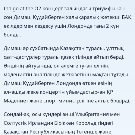
Indigo at the O2 концерт залындағы триумфынан
соң Димаш Құдайберген халықаралық жетекші БАҚ
өкілдерімен кездесу үшін Лондонда тағы 2 күн
болды.
Димаш әр сұхбатында Қазақстан туралы, ұлттық
салт-дәстүрлер туралы қазақ тілінде айтып берді.
Әншінің айтуынша, ол әлемге туған елінің
мәдениетін ана тілінде жеткізетінін мақтан тұтады.
Димаш Құдайберген Лондонда өткен өзінің
алғашқы жеке концертін ұйымдастырған ҚР
Мәдениет және спорт министрлігіне алғыс білдірді.
Сондай-ақ, осы күндері әнші Ұлыбритания мен
Солтүстік Ирландия Біріккен Корольдігіндегі
Қазақстан Республикасының Төтенше және