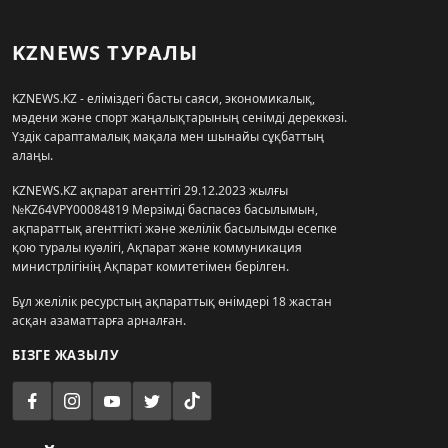
KZNEWS ТУРАЛЫ
KZNEWS.KZ - еліміздегі басты саяси, экономикалық,
мәдени және спорт жаңалықтарының сенімді дереккөзі.
Үздік сараптамалық мақала мен шынайы сұқбаттың
алаңы.
KZNEWS.KZ ақпарат агенттігі 29.12.2023 жылғы
№KZ64VPY00084819 Мерзімді баспасөз басылымын,
ақпараттық агенттікті және желілік басылымды есепке
қою туралы куәлігі, Ақпарат және коммуникация
министрлігінің Ақпарат комитетімен берілген.
Бұл желілік ресурстың ақпараттық өнімдері 18 жастан
асқан азаматтарға арналған.
БІЗГЕ ЖАЗЫЛУ